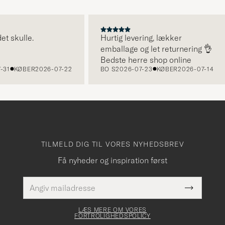
kulle.
Hurtig levering, lækker
emballage og let returnering 👌
Bedste herre shop online
KØBER
2026-07-22
BO S
2026-07-23
KØBER
2026-07-14
TILMELD DIG TIL VORES NYHEDSBREV
Få nyheder og inspiration først
E-
Dette
mailadresse
Submit
felt skal
Newslette
udfyldes
Form
LÆS MERE OM VORES
FORTROLIGHEDSPOLICY