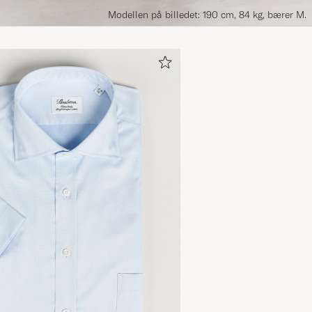
Modellen på billedet: 190 cm, 84 kg, bærer M.