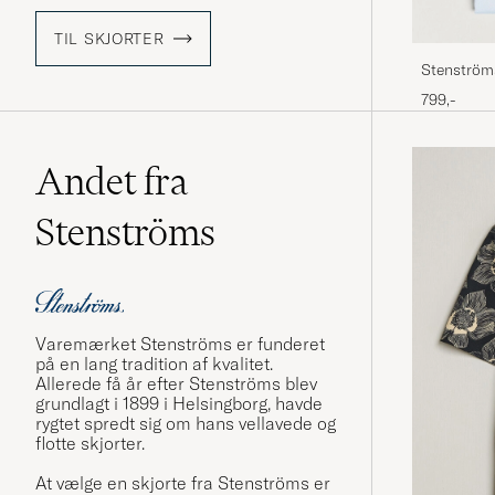
TIL SKJORTER
Stenströms
Light Blue
799,-
Andet fra
Stenströms
Varemærket Stenströms er funderet
på en lang tradition af kvalitet.
Allerede få år efter Stenströms blev
grundlagt i 1899 i Helsingborg, havde
rygtet spredt sig om hans vellavede og
flotte skjorter.
At vælge en skjorte fra Stenströms er