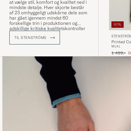
at vælge stil, komfort og kvalitet ned i
mindste detalje. Hver skjorte består
af 23 omhyggeligt udskårne dele som
har gået igennem mindst 60
forskellige trin i produktionen og
60%
adskillige kritiske kvalitetskontroller
inden den er færdig.
STENSTRÖ
TIL STENSTRÖMS
Printed Co
M
L
XL
Ordinary p
N
1 499,-
6