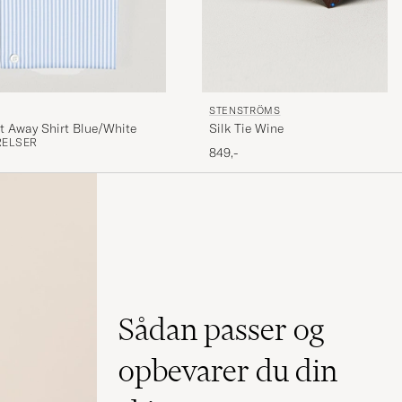
STENSTRÖMS
Silk Tie Wine
ut Away Shirt Blue/White
RELSER
849,-
Sådan passer og
opbevarer du din