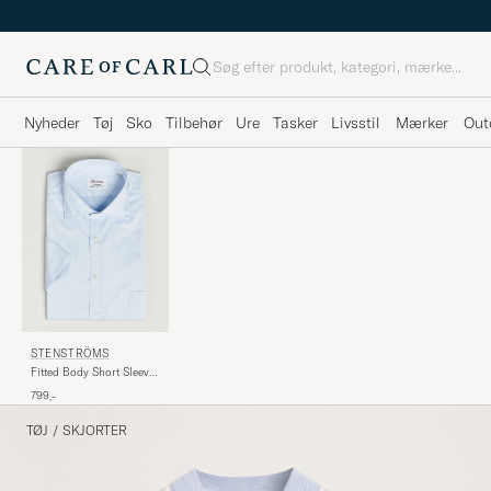
Søg
Nyheder
Tøj
Sko
Tilbehør
Ure
Tasker
Livsstil
Mærker
Out
STENSTRÖMS
Fitted Body Short Sleeve
Twill Shirt Light Blue
799,-
TØJ
/
SKJORTER