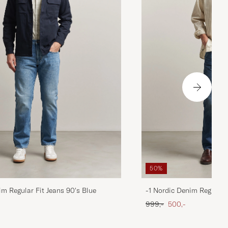
50%
im Regular Fit Jeans 90's Blue
-1 Nordic Denim Regular 
 pris
Ordinary pris
Nedsat pris
999,-
500,-