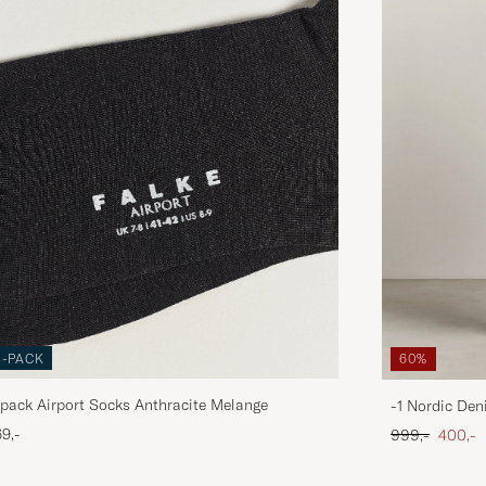
3-PACK
60%
pack Airport Socks Anthracite Melange
-1 Nordic Den
Ordinary pris
Nedsat
9,-
999,-
400,-