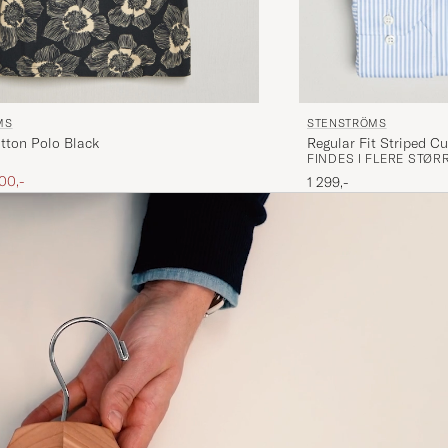
MS
STENSTRÖMS
tton Polo Black
Regular Fit Striped C
FINDES I FLERE STØR
ris
edsat pris
00,-
1 299,-