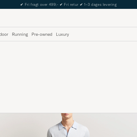
The Care of Carl Passport
door
Running
Pre-owned
Luxury