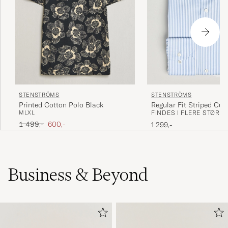
STENSTRÖMS
STENSTRÖMS
Printed Cotton Polo Black
Regular Fit Striped Cut
M
L
XL
FINDES I FLERE STØRR
Blue/White
Ordinary pris
Nedsat pris
1 499,-
600,-
1 299,-
Business & Beyond