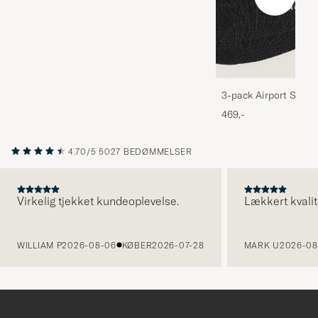
3-pack Airport Socks
Melange
469,-
4.70/5
5027 BEDØMMELSER
Virkelig tjekket kundeoplevelse.
Lækkert kvalit
FORRIGE
WILLIAM P
2026-08-06
KØBER
2026-07-28
MARK U
2026-08