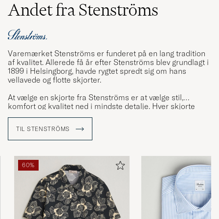
Andet fra Stenströms
Varemærket Stenströms er funderet på en lang tradition
af kvalitet. Allerede få år efter Stenströms blev grundlagt i
1899 i Helsingborg, havde rygtet spredt sig om hans
vellavede og flotte skjorter.
At vælge en skjorte fra Stenströms er at vælge stil,
komfort og kvalitet ned i mindste detalje. Hver skjorte
består af 23 omhyggeligt udskårne dele som har gået
igennem mindst 60 forskellige trin i produktionen og
TIL STENSTRÖMS
adskillige kritiske kvalitetskontroller inden den er færdig.
60%