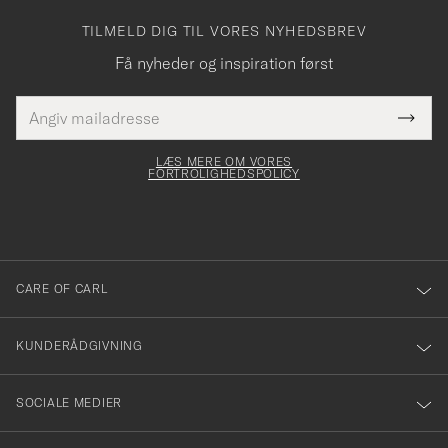
TILMELD DIG TIL VORES NYHEDSBREV
Få nyheder og inspiration først
E-
Tack
Dette
mailadresse
Submi
elt skal
för
Newsl
dfyldes
Form
LÆS MERE OM VORES
att
FORTROLIGHEDSPOLICY
du
anmälde
dig
till
CARE OF CARL
vårt
nyhetsbrev!
KUNDERÅDGIVNING
SOCIALE MEDIER