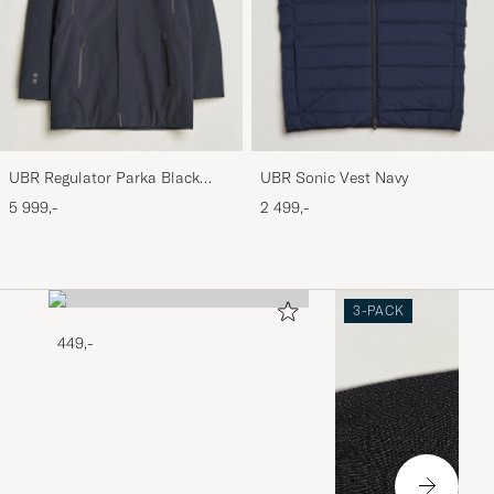
UBR Regulator Parka Black
UBR Sonic Vest Navy
Storm
5 999,-
2 499,-
3-PACK
449,-