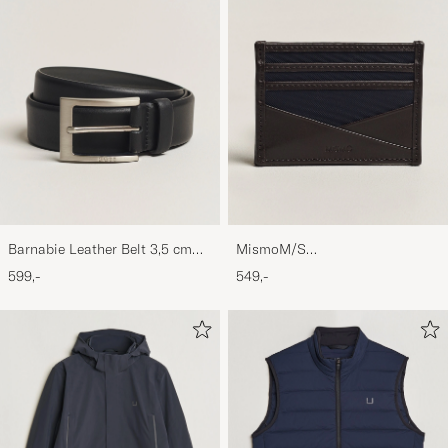
Barnabie Leather Belt 3,5 cm
MismoM/S
Black
CardholderNavy/Dark Brown
599,-
549,-