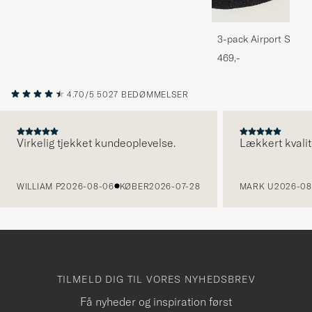
3-pack Airport Socks
Melange
469,-
4.70/5
5027 BEDØMMELSER
Virkelig tjekket kundeoplevelse.
Lækkert kvalit
FORRIGE
WILLIAM P
2026-08-06
KØBER
2026-07-28
MARK U
2026-08
TILMELD DIG TIL VORES NYHEDSBREV
Få nyheder og inspiration først