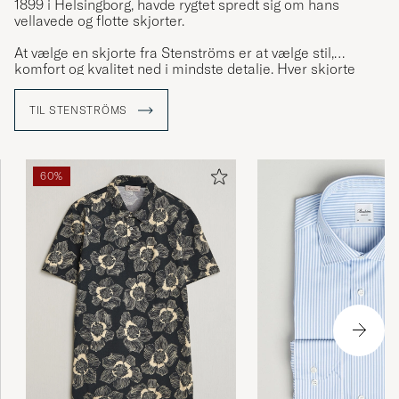
1899 i Helsingborg, havde rygtet spredt sig om hans
vellavede og flotte skjorter.
At vælge en skjorte fra Stenströms er at vælge stil,
komfort og kvalitet ned i mindste detalje. Hver skjorte
består af 23 omhyggeligt udskårne dele som har gået
igennem mindst 60 forskellige trin i produktionen og
TIL STENSTRÖMS
adskillige kritiske kvalitetskontroller inden den er færdig.
60%