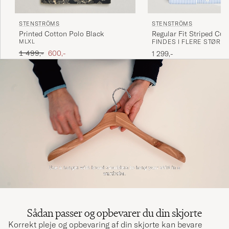
STENSTRÖMS
STENSTRÖMS
Printed Cotton Polo Black
Regular Fit Striped Cut
M
L
XL
FINDES I FLERE STØRR
Blue/White
Ordinary pris
Nedsat pris
1 499,-
600,-
1 299,-
Sådan passer og opbevarer du din skjorte
Korrekt pleje og opbevaring af din skjorte kan bevare