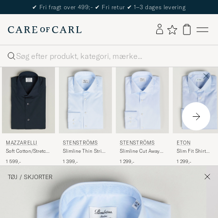
The Care of Carl Passport
Søg
STENSTRÖMS
STENSTRÖMS
ETON
MAZZARELLI
Slimline Thin Stripe
Slimline Cut Away
Slim Fit Shirt
Soft Cotton/Stretch
Shirt White/Blue
Shirt Light Blue
Double Cuff Blue
Cut Away Shirt Navy
1 399,-
1 299,-
1 299,-
1 599,-
TØJ
/
SKJORTER