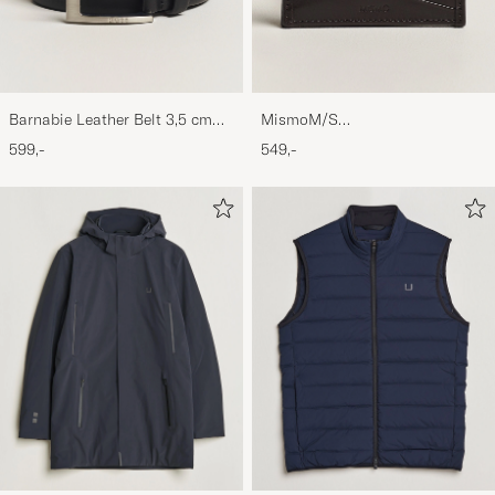
Barnabie Leather Belt 3,5 cm
MismoM/S
Black
CardholderNavy/Dark Brown
599,-
549,-