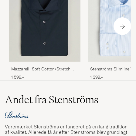
Stenströms Slimline Thi
Mazzarelli Soft Cotton/Stretch
Shirt White/Blue
Cut Away Shirt Navy
1 399,-
1 599,-
Andet fra Stenströms
Varemærket Stenströms er funderet på en lang tradition
af kvalitet. Allerede få år efter Stenströms blev grundlagt i