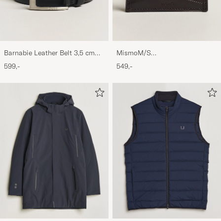
Barnabie Leather Belt 3,5 cm
MismoM/S
Black
CardholderNavy/Dark Brown
599,-
549,-