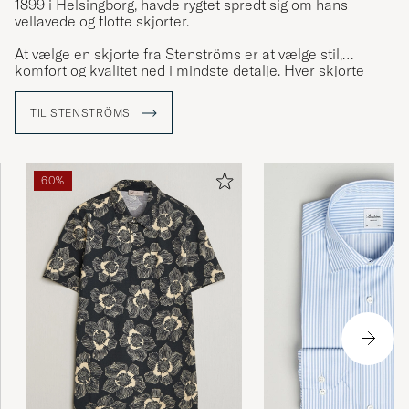
1899 i Helsingborg, havde rygtet spredt sig om hans
vellavede og flotte skjorter.
At vælge en skjorte fra Stenströms er at vælge stil,
komfort og kvalitet ned i mindste detalje. Hver skjorte
består af 23 omhyggeligt udskårne dele som har gået
igennem mindst 60 forskellige trin i produktionen og
TIL STENSTRÖMS
adskillige kritiske kvalitetskontroller inden den er færdig.
60%