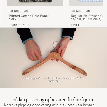
STENSTRÖMS
STENSTRÖMS
Printed Cotton Polo Black
Regular Fit Striped Cut
S
M
L
XL
38/15
39/15H
42/16H
43/17
4
Blue/White
Ordinary pris
Nedsat pris
1 499,-
600,-
1 299,-
Sådan passer og opbevarer du din skjorte
Korrekt pleje og opbevaring af din skjorte kan bevare