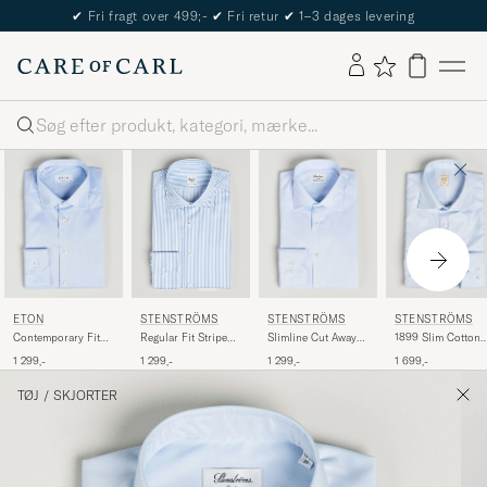
The Care of Carl Passport
Søg
ETON
STENSTRÖMS
STENSTRÖMS
STENSTRÖMS
Contemporary Fit
Slimline Cut Away
1899 Slim Cotton
Regular Fit Striped
Shirt Blue
Shirt Light Blue
Twill Shirt Light
Cut Away Shirt
1 299,-
1 299,-
1 699,-
1 299,-
Blue
Blue/White
TØJ
/
SKJORTER