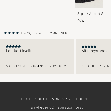
3-pack Airport Socks
Melange
469,-
4.70/5
5026 BEDØMMELSER
Lækkert kvalitet
Alt fungerede so
FORRIGE
MARK U
2026-08-05
KØBER
2026-07-27
KRISTOFFER E
2026
TILMELD DIG TIL VORES NYHEDSBREV
Få nyheder og inspiration først