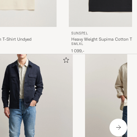
SUNSPEL
 T-Shirt Undyed
Heavy Weight Supima Cotton T-Sh
S
M
L
XL
1 099,-