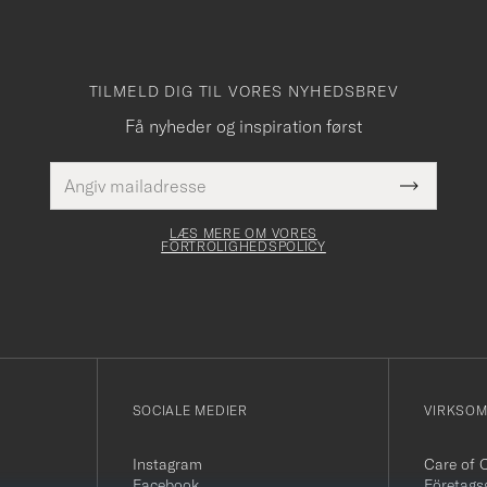
TILMELD DIG TIL VORES NYHEDSBREV
Få nyheder og inspiration først
E-
Dette
mailadresse
Submit
felt skal
Newslette
udfyldes
Form
LÆS MERE OM VORES
FORTROLIGHEDSPOLICY
SOCIALE MEDIER
VIRKSO
Instagram
Care of 
Facebook
Företags