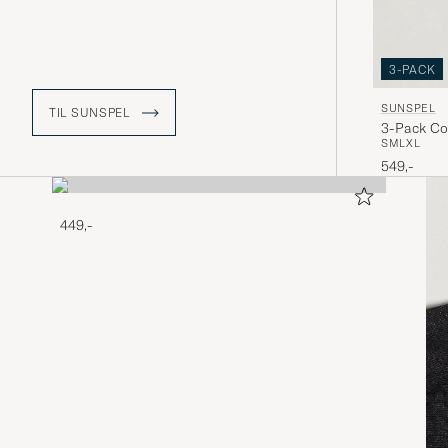
3-PACK
SUNSPEL
TIL SUNSPEL
3-Pack Co
S
M
L
XL
549,-
449,-