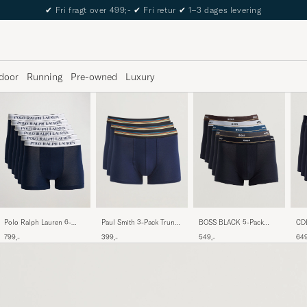
✔
Fri fragt over 499;-
✔
Fri retur
✔
1–3 dages levering
door
Running
Pre-owned
Luxury
CDL
Paul Smith 3-Pack Trunk
BOSS BLACK 5-Pack
Polo Ralph Lauren 6-
Bri
Navy
Trunk Open Blue
pack Trunk Navy
649
399,-
549,-
799,-