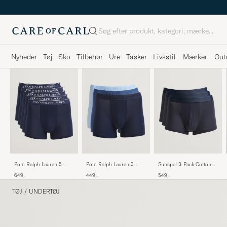
Søg
Nyheder
Tøj
Sko
Tilbehør
Ure
Tasker
Livsstil
Mærker
Out
Polo Ralph Lauren 5-
Polo Ralph Lauren 3-
Sunspel 3-Pack Cotton
Pack Trunk Cruise Navy
Pack Boxer Briefs Blue
Stretch Trunk Navy
649,-
449,-
549,-
TØJ
/
UNDERTØJ