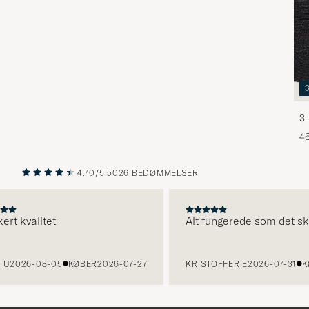
3-
46
4.70/5
5026 BEDØMMELSER
FORRIGE
NÆSTE
 kvalitet
Alt fungerede som det skull
2026-08-05
KØBER
2026-07-27
KRISTOFFER E
2026-07-31
KØB