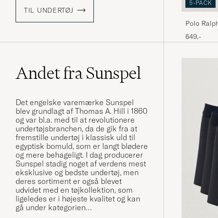
5-PACK
TIL UNDERTØJ
Polo Ralp
649,-
Andet fra Sunspel
Det engelske varemærke Sunspel
blev grundlagt af Thomas A. Hill i 1860
og var bl.a. med til at revolutionere
undertøjsbranchen, da de gik fra at
fremstille undertøj i klassisk uld til
egyptisk bomuld, som er langt blødere
og mere behageligt. I dag producerer
Sunspel stadig noget af verdens mest
eksklusive og bedste undertøj, men
deres sortiment er også blevet
udvidet med en tøjkollektion, som
ligeledes er i højeste kvalitet og kan
gå under kategorien
"hverdagsluksus".