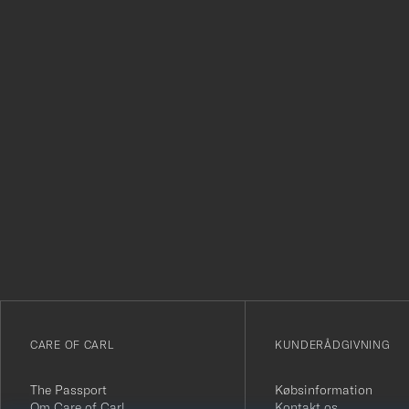
Tack
för
att
du
anmälde
dig
till
vårt
CARE OF CARL
KUNDERÅDGIVNING
nyhetsbrev!
The Passport
Købsinformation
Om Care of Carl
Kontakt os