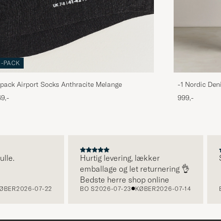
3-PACK
pack Airport Socks Anthracite Melange
-1 Nordic Den
9,-
999,-
e.
Hurtig levering, lækker
Sup
emballage og let returnering 👌
Bedste herre shop online
ER
2026-07-22
BO S
2026-07-23
KØBER
2026-07-14
BO