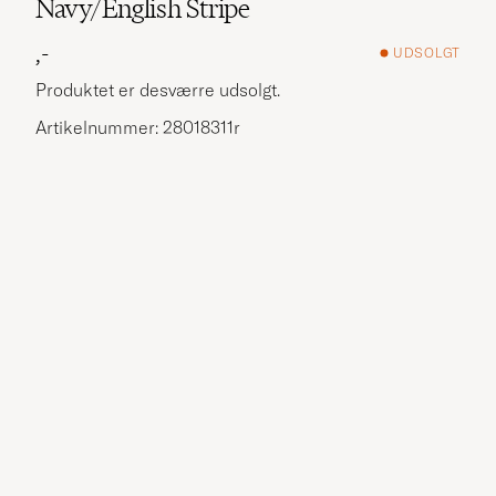
Navy/English Stripe
,-
UDSOLGT
Produktet er desværre udsolgt.
Artikelnummer: 28018311r
Flere alternativer?
UDFORSK LIGNENDE PRODUKTER