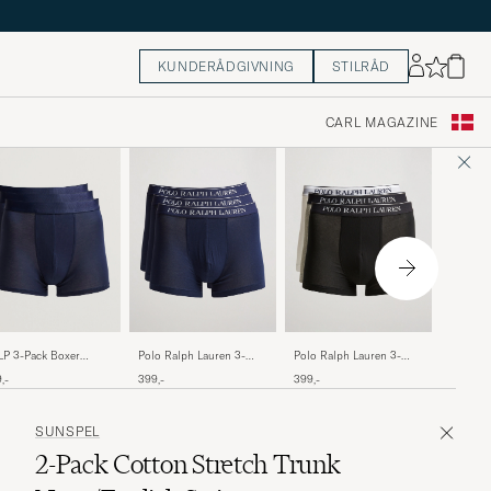
KUNDERÅDGIVNING
STILRÅD
CARL MAGAZINE
Polo Ra
P 3-Pack Boxer
Polo Ralph Lauren 3-
Polo Ralph Lauren 3-
Pack Tr
efs Navy Blue
Pack Trunk Navy
Pack Trunk
399,-
,-
399,-
399,-
Navy/Sa
Grey/White/Black
SUNSPEL
2-Pack Cotton Stretch Trunk