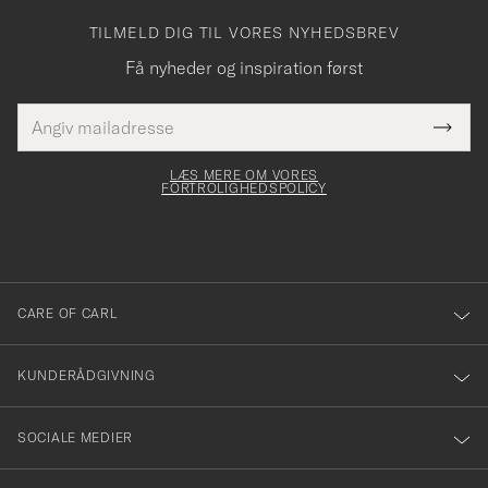
TILMELD DIG TIL VORES NYHEDSBREV
Få nyheder og inspiration først
E-
Tack
Dette
mailadresse
Submi
elt skal
för
Newsl
dfyldes
Form
LÆS MERE OM VORES
att
FORTROLIGHEDSPOLICY
du
anmälde
dig
till
CARE OF CARL
vårt
nyhetsbrev!
KUNDERÅDGIVNING
SOCIALE MEDIER