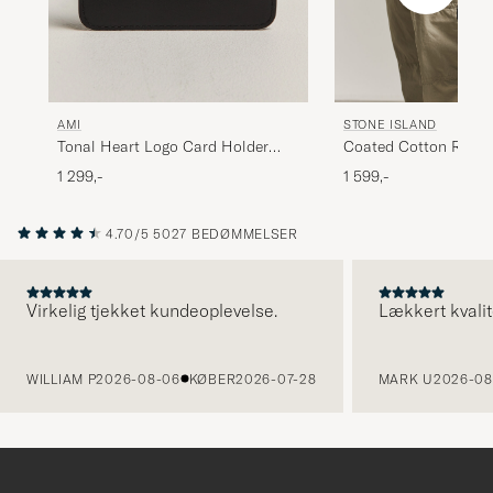
AMI
STONE ISLAND
Tonal Heart Logo Card Holder
Coated Cotton Ripst
Black
Black
1 299,-
1 599,-
4.70/5
5027 BEDØMMELSER
Virkelig tjekket kundeoplevelse.
Lækkert kvalit
FORRIGE
WILLIAM P
2026-08-06
KØBER
2026-07-28
MARK U
2026-08