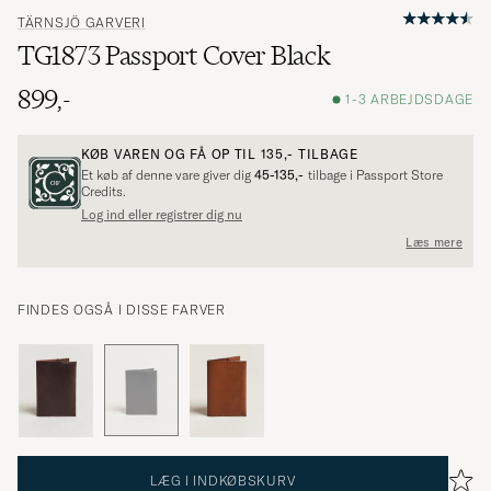
TÄRNSJÖ GARVERI
TG1873 Passport Cover Black
899,-
1-3 ARBEJDSDAGE
KØB VAREN OG FÅ OP TIL
135,-
TILBAGE
Et køb af denne vare giver dig
45-135,-
tilbage i Passport Store
Credits.
Log ind eller registrer dig nu
Læs mere
FINDES OGSÅ I DISSE FARVER
LÆG I INDKØBSKURV