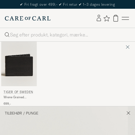
✔
Fri fragt over 499;-
✔
Fri retur
✔
1–3 dages levering
Søg
TIGER OF SWEDEN
Wrene Grained
Leather Wallet Black
699,-
TILBEHØR
/
PUNGE