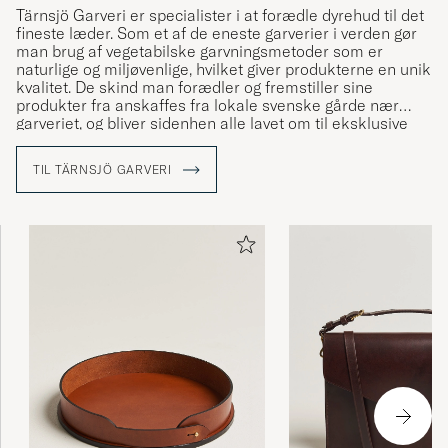
Tärnsjö Garveri er specialister i at forædle dyrehud til det
fineste læder. Som et af de eneste garverier i verden gør
man brug af vegetabilske garvningsmetoder som er
naturlige og miljøvenlige, hvilket giver produkterne en unik
kvalitet. De skind man forædler og fremstiller sine
produkter fra anskaffes fra lokale svenske gårde nær
garveriet, og bliver sidenhen alle lavet om til eksklusive
tasker og flotte tilbehør, som alt er lavet i hånden. Alt
bliver gjort på Tärnsjös værksted af yderst kyndige
TIL TÄRNSJÖ GARVERI
personer som har mange års erfaring, og sådan har det
været siden 1873.
Læs mere om Tärnsjö Garveri i vores reportage fra deres
fabrik »