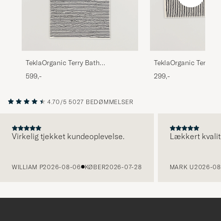
TeklaOrganic Terry Bath
TeklaOrganic Terry H
TowelSailor Stripes
TowelSailor Stripes
599,-
299,-
4.70/5
5027 BEDØMMELSER
Virkelig tjekket kundeoplevelse.
Lækkert kvalit
FORRIGE
WILLIAM P
2026-08-06
KØBER
2026-07-28
MARK U
2026-08