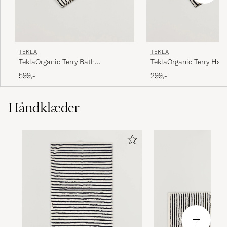
TEKLA
TEKLA
TeklaOrganic Terry Bath
TeklaOrganic Terry Han
TowelSailor Stripes
TowelSailor Stripes
599,-
299,-
Håndklæder