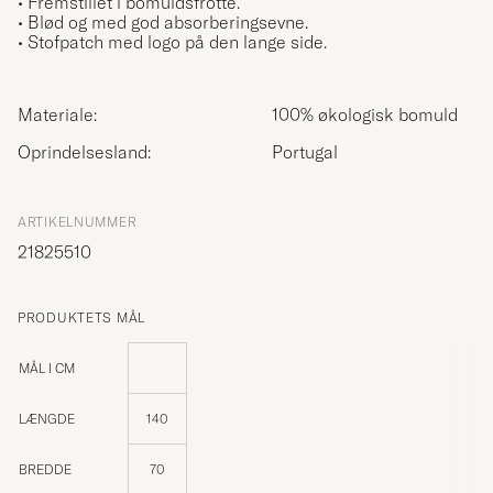
• Fremstillet i bomuldsfrotté.
• Blød og med god absorberingsevne.
• Stofpatch med logo på den lange side.
Materiale:
100% økologisk bomuld
Oprindelsesland:
Portugal
ARTIKELNUMMER
21825510
PRODUKTETS MÅL
MÅL I CM
LÆNGDE
140
BREDDE
70