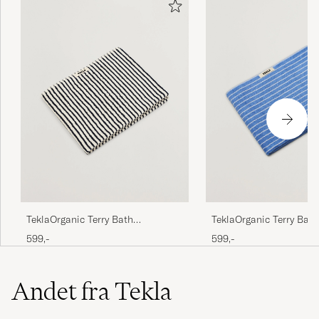
TeklaOrganic Terry Bath
TeklaOrganic Terry Bath
TowelSailor Stripes
TowelClear Blue Stripes
599,-
599,-
Andet fra Tekla