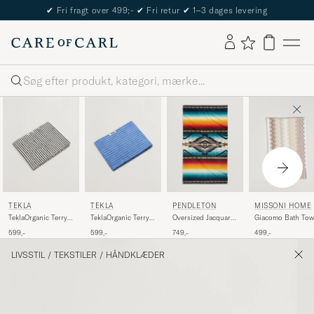
✔
Fri fragt over 499;-
✔
Fri retur
✔
1–3 dages levering
Søg
PENDLETON
TEKLA
TEKLA
MISSONI HOME
Oversized Jacquard
TeklaOrganic Terry
TeklaOrganic Terry
Giacomo Bath Tow
Spa Towel Saltillo
Bath TowelSailor
Bath TowelClear
70x115cm Beige
749,-
599,-
599,-
499,-
Sunset
Stripes
Blue Stripes
LIVSSTIL
/
TEKSTILER
/
HÅNDKLÆDER