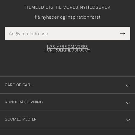
TILMELD DIG TIL VORES NYHEDSBREV
Få nyheder og inspiration først
E-
Tack
Dette
mailadresse
Submi
elt skal
för
Newsl
dfyldes
Form
LÆS MERE OM VORES
att
FORTROLIGHEDSPOLICY
du
anmälde
dig
till
CARE OF CARL
vårt
nyhetsbrev!
KUNDERÅDGIVNING
SOCIALE MEDIER