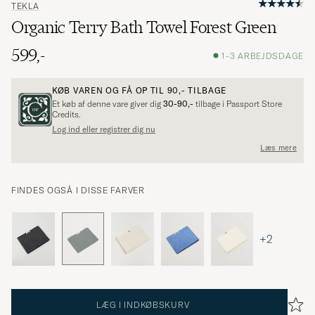
TEKLA
Organic Terry Bath Towel Forest Green
599,-
1-3 ARBEJDSDAGE
KØB VAREN OG FÅ OP TIL
90,-
TILBAGE
Et køb af denne vare giver dig
30-90,-
tilbage i Passport Store
Credits.
Log ind eller registrer dig nu
Læs mere
FINDES OGSÅ I DISSE FARVER
+2
LÆG I INDKØBSKURV