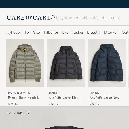
Søg
Nyheder
Tøj
Sko
Tilbehør
Ure
Tasker
Livsstil
Mærker
Out
RAINS
RAINS
PARAJUMPERS
Alta Puffer Jacket Black
Alta Puffer Jacket Navy
Pharrel Sheen Hooded
Jacket Mid Grey
2 599,-
2 599,-
4 699,-
TØJ
/
JAKKER