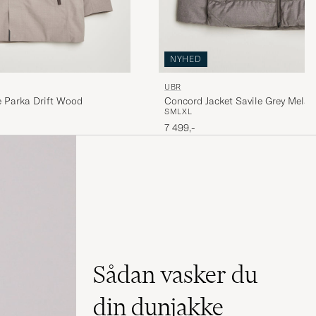
NYHED
UBR
Regulator Herringbone Parka Drift Wood
Concord Jacket Savile Grey Mela
S
M
L
XL
7 499,-
Sådan vasker du
din dunjakke