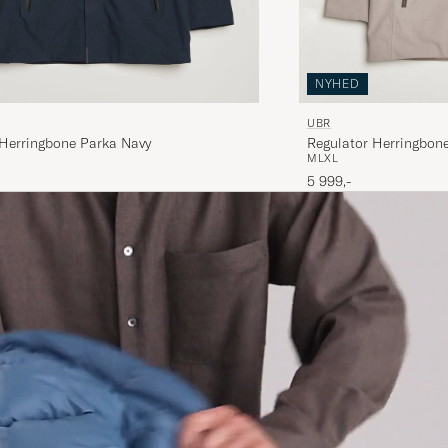
NYHED
UBR
Regulator Herringbone Parka Navy
M
L
XL
5 999,-