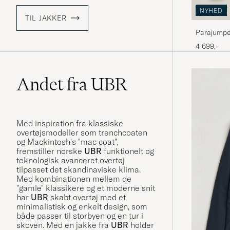
NYHED
TIL JAKKER
Parajumpe
Grey
4 699,-
Andet fra UBR
Med inspiration fra klassiske
overtøjsmodeller som trenchcoaten
og Mackintosh's "mac coat",
fremstiller norske
UBR
funktionelt og
teknologisk avanceret overtøj
tilpasset det skandinaviske klima.
Med kombinationen mellem de
"gamle" klassikere og et moderne snit
har
UBR
skabt overtøj med et
minimalistisk og enkelt design, som
både passer til storbyen og en tur i
skoven. Med en jakke fra
UBR
holder