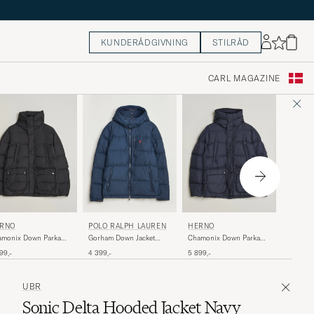
KUNDERÅDGIVNING
STILRÅD
CARL MAGAZINE
HERNO
RNO
POLO RALPH LAUREN
HERNO
Faux Fu
amonix Down Parka
Gorham Down Jacket
Chamonix Down Parka
Dark Gr
ck
Collection Navy
Navy
5 999,-
99,-
4 399,-
5 899,-
UBR
Sonic Delta Hooded Jacket Navy