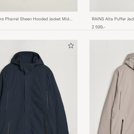
RAINS Alta Puffer Jac
rs Pharrel Sheen Hooded Jacket Mid
2 599,-