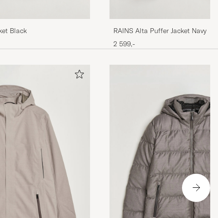
ket Black
RAINS Alta Puffer Jacket Navy
2 599,-