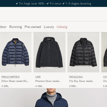
The Care of Carl Passport
door
Running
Pre-owned
Luxury
Udsalg
PARAJUMPERS
UBR
PATAGONIA
HE
Dillon Sheen Jacket Blue
Phantom Down Jacket
Fitz Roy Down Jacket
Ch
Navy
Black
Black
Bla
4 399,-
4 499,-
2 999,-
5 8