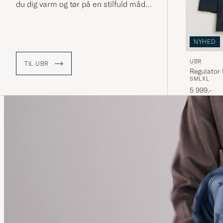
du dig varm og tør på en stilfuld måde.
NYHED
UBR
TIL UBR
S
M
L
XL
5 999,-