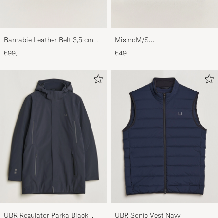
Barnabie Leather Belt 3,5 cm
MismoM/S
Black
CardholderNavy/Dark Brown
599,-
549,-
UBR Regulator Parka Black
UBR Sonic Vest Navy