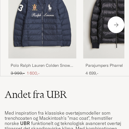
Parajumpers Pharrel S
Polo Ralph Lauren Colden Snow
Gloss Jacket Black
Polo Hodded Jacket Collection
Ordinary pris
Nedsat pris
4 699,-
3 999,-
1 600,-
Navy
Andet fra UBR
Med inspiration fra klassiske overtøjsmodeller som
trenchcoaten og Mackintosh's "mac coat", fremstiller
norske
UBR
funktionelt og teknologisk avanceret overtøj
tilpasset det skandinaviske klima. Med kombinationen