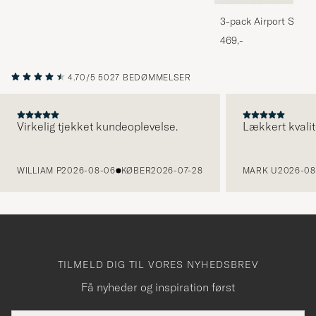
3-pack Airport Socks
Melange
469,-
4.70/5
5027 BEDØMMELSER
Virkelig tjekket kundeoplevelse.
Lækkert kvalit
FORRIGE
WILLIAM P
2026-08-06
KØBER
2026-07-28
MARK U
2026-08
TILMELD DIG TIL VORES NYHEDSBREV
Få nyheder og inspiration først