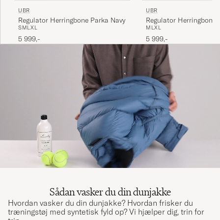
UBR
UBR
Regulator Herringbone Parka Navy
Regulator Herringbone Park
S
M
L
XL
M
L
XL
Wood
5 999,-
5 999,-
Sådan vasker du din dunjakke
Hvordan vasker du din dunjakke? Hvordan frisker du
træningstøj med syntetisk fyld op? Vi hjælper dig, trin for