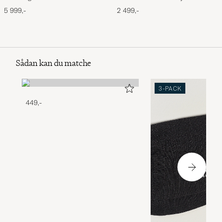
Storm
5 999,-
2 499,-
Sådan kan du matche
3-PACK
449,-