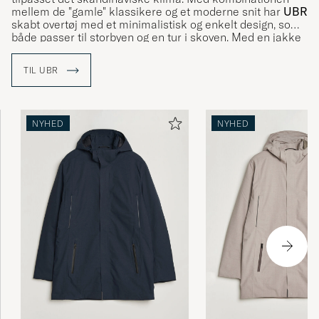
mellem de "gamle" klassikere og et moderne snit har
UBR
skabt overtøj med et minimalistisk og enkelt design, som
både passer til storbyen og en tur i skoven. Med en jakke
fra
UBR
holder du dig varm og tør på en stilfuld måde.
TIL UBR
NYHED
NYHED