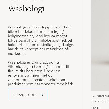
Washologi
Washologi er vasketøjsproduktet der
bliver bindeleddet mellem tøj og
boligindretning. Med lige så meget
fokus på indhold, miljøbevidsthed, og
holdbarhed som emballage og design,
har de et koncept der manglede på
markedet.
Washologi er grundlagt ud fra
Viktorias egen hverdag, som mor til
fire, midt i karrieren. Under en
renovering af hjemmet og
vaskerummet, opstod tanken om
produkter som harmonerer med både
funktion, effektivitet og æstetik.
TIL WASHOLOGI
WASHOLOG
Fabric So
129,-