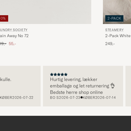
50%
2-PACK
AUNDRY SOCIETY
STEAMERY
ain Away No 72
2-Pack White
dinary pris
Nedsat pris
09,-
55,-
249,-
le.
Hurtig levering, lækker
S
emballage og let returnering 👌
Bedste herre shop online
BER
2026-07-22
BO S
2026-07-23
KØBER
2026-07-14
B