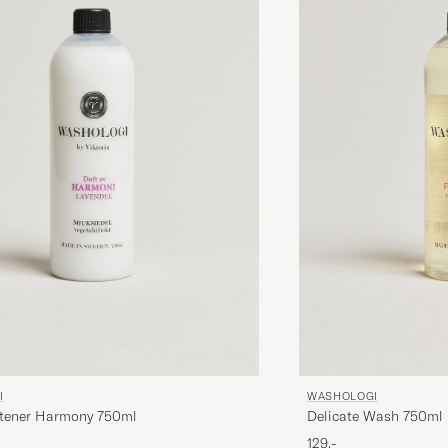
I
WASHOLOGI
ftener Harmony 750ml
Delicate Wash 750ml
129,-