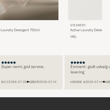
STEAMERY
 Laundry Detergent 750ml
Active Laundry Detergent
149,-
uper nemt, god service.
Eminent- godt udvalg og 
levering
O C
2026-07-23
KØBER
2026-07-14
HENRIK A
2026-07-14
KØBE