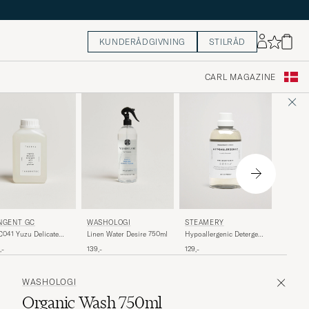
KUNDERÅDGIVNING
STILRÅD
CARL MAGAZINE
STEAM
NGENT GC
WASHOLOGI
STEAMERY
Delicate
041 Yuzu Delicate
Linen Water Desire 750ml
Hypoallergenic Detergent
ergent
750ml
149,-
,-
139,-
129,-
WASHOLOGI
Organic Wash 750ml