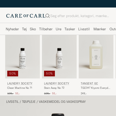
Søg
Nyheder
Tøj
Sko
Tilbehør
Ure
Tasker
Livsstil
Mærker
Out
50%
50%
LAUNDRY SOCIETY
LAUNDRY SOCIETY
TANGENT GC
Clean Machine No 71
Stain Away No 72
TGC047 Kiyomi Everyday
Detergent
Ordinary pris
Nedsat pris
Ordinary pris
Nedsat pris
109,-
55,-
109,-
55,-
249,-
LIVSSTIL
/
TØJPLEJE
/
VASKEMIDDEL OG VASKESPRAY