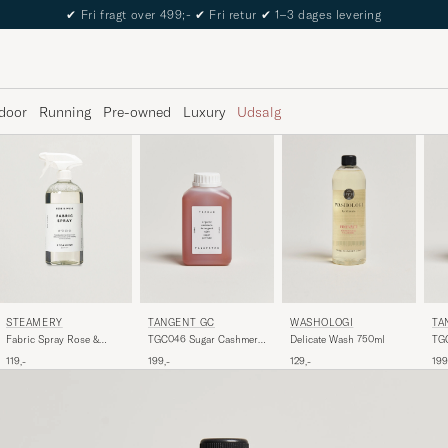
✔
Fri fragt over 499;-
✔
Fri retur
✔
1–3 dages levering
door
Running
Pre-owned
Luxury
Udsalg
STEAMERY
TANGENT GC
WASHOLOGI
TA
Fabric Spray Rose &
TGC046 Sugar Cashmere
Delicate Wash 750ml
TGC
Musk 500ml
Detergent
Det
119,-
199,-
129,-
199