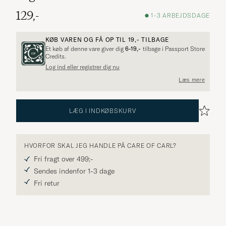
129,-
1-3 ARBEJDSDAGE
KØB VAREN OG FÅ OP TIL
19,-
TILBAGE
Et køb af denne vare giver dig
6-19,-
tilbage i Passport Store
Credits.
Log ind eller registrer dig nu
Flere alternativer?
Læs mere
LÆG I INDKØBSKURV
UDFORSK LIGNENDE PRODUKTER
HVORFOR SKAL JEG HANDLE PÅ CARE OF CARL?
Fri fragt over 499;-
Sendes indenfor 1-3 dage
Fri retur