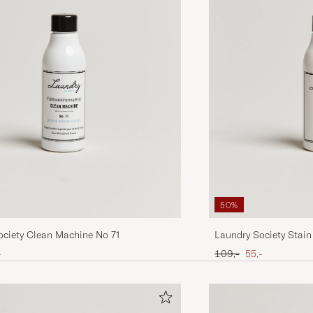
50%
ociety Clean Machine No 71
Laundry Society Stai
ris
sat pris
Ordinary pris
Nedsat pris
-
109,-
55,-