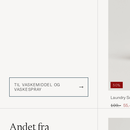
TIL VASKEMIDDEL OG
50%
VASKESPRAY
Laundry S
Ordinary p
Ned
109,-
55,
Andet fra