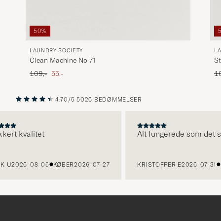
50%
LAUNDRY SOCIETY
L
Clean Machine No 71
St
Ordinary pris
Nedsat pris
Or
109,-
55,-
1
4.70/5
5026 BEDØMMELSER
FORRIGE
NÆSTE
t kvalitet
Alt fungerede som det skul
U
2026-08-05
KØBER
2026-07-27
KRISTOFFER E
2026-07-31
KØ