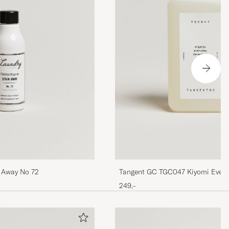
n Away No 72
Tangent GC TGC047 Kiyomi Every
249,-