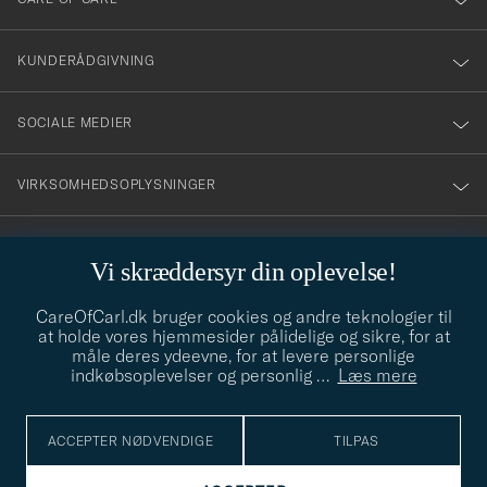
vårt
nyhetsbrev!
KUNDERÅDGIVNING
SOCIALE MEDIER
VIRKSOMHEDSOPLYSNINGER
Vi skræddersyr din oplevelse!
STILRÅD
CareOfCarl.dk bruger cookies og andre teknologier til
Behøver du hjælp til at finde din stil? Lad os hjælpe dig, vi hjælper
at holde vores hjemmesider pålidelige og sikre, for at
gerne til!
info@careofcarl.dk
måle deres ydeevne, for at levere personlige
indkøbsoplevelser og personlig
…
Læs mere
STILRÅD
ACCEPTER NØDVENDIGE
TILPAS
© Care of Carl 2026