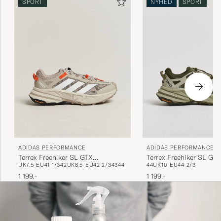
SPORT
NYHED
SPORT
ADIDAS PERFORMANCE
ADIDAS PERFORMANCE
Terrex Freehiker SL GTX
Terrex Freehiker SL GTX
UK7,5-EU41 1/3
42
UK8,5-EU42 2/3
43
44
44
UK10-EU44 2/3
Beige/White
Olive/Khaki
1 199,-
1 199,-