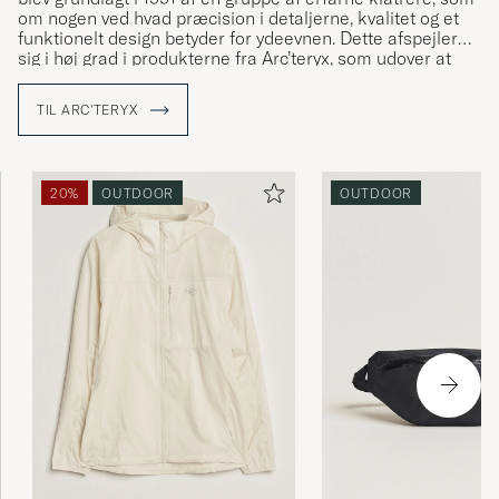
om nogen ved hvad præcision i detaljerne, kvalitet og et
funktionelt design betyder for ydeevnen. Dette afspejler
sig i høj grad i produkterne fra Arc’teryx, som udover at
besidde gode funktionelle egenskaber også har et flot,
ofte minimalistisk, design. Selve navnet Arc’teryx er skabt
TIL ARC'TERYX
med inspiration fra ”Archaeopteryx”, den første dinosaurer
som udviklede fjer for at kunne flyve, og symboliserer
Arc’teryx’s mål om konstant at udvikle og forbedre sig.
20%
OUTDOOR
OUTDOOR