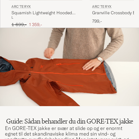
ARC'TERYX
ARC'TERYX
Squamish Lightweight Hooded
Granville Crossbody Ba
L
Jacket Sea Salt
799,-
Ordinary pris
Nedsat pris
1 699,-
1 359,-
Guide: Sådan behandler du din GORE-TEX jakke
En GORE-TEX jakke er svær at slide op og er enormt
egnet til det skandinaviske klima med sin vind- og