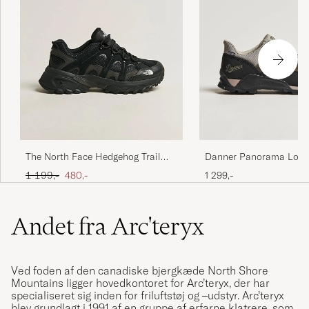
Danner Panorama Low 4
The North Face Hedgehog Trail
Boot Black/Olive
Shoes Black
Ordinary pris
Nedsat pris
1 299,-
1 199,-
480,-
Andet fra Arc'teryx
Ved foden af den canadiske bjergkæde North Shore
Mountains ligger hovedkontoret for Arc’teryx, der har
specialiseret sig inden for friluftstøj og –udstyr. Arc’teryx
blev grundlagt i 1991 af en gruppe af erfarne klatrere, som