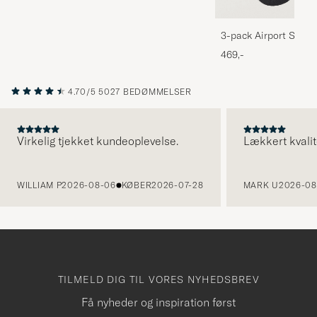
3-pack Airport Socks
Melange
469,-
4.70/5
5027 BEDØMMELSER
Virkelig tjekket kundeoplevelse.
Lækkert kvalit
FORRIGE
WILLIAM P
2026-08-06
KØBER
2026-07-28
MARK U
2026-08
TILMELD DIG TIL VORES NYHEDSBREV
Få nyheder og inspiration først