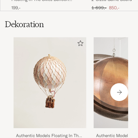
Light Pink
Ordinary pris
Nedsat pris
199,-
1 699,-
850,-
Dekoration
Authentic Models Floating In The
Authentic Models Mob