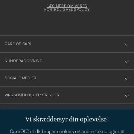
för
Newsl
dfyldes
Form
LÆS MERE OM VORES
att
FORTROLIGHEDSPOLICY
du
anmälde
dig
till
CARE OF CARL
vårt
nyhetsbrev!
KUNDERÅDGIVNING
SOCIALE MEDIER
VIRKSOMHEDSOPLYSNINGER
Vi skræddersyr din oplevelse!
STILRÅD
CareOfCarl.dk bruger cookies og andre teknologier til
Behøver du hjælp til at finde din stil? Lad os hjælpe dig, vi hjælper