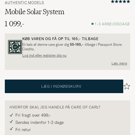
AUTHENTIC MODELS
Mobile Solar System
1 099,-
1-3 ARBEJDSDAGE
KØB VAREN OG FÅ OP TIL
165,-
TILBAGE
Et køb af denne vare giver dig
55-165,-
tilbage i Passport Store
Credits.
Log ind eller registrer dig nu
Læs mere
LÆG I INDKØBSKURV
HVORFOR SKAL JEG HANDLE PÅ CARE OF CARL?
Fri fragt over 499;-
Sendes indenfor 1-3 dage
Fri retur