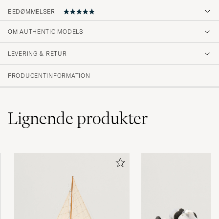
BEDØMMELSER
OM AUTHENTIC MODELS
Súper nice
LEVERING & RETUR
JILL B
KØBTE PÅ CAREOFCARL.ES
PRODUCENTINFORMATION
Einfach genial und sehr schön
Lignende
produkter
SYLVIA G
KØBTE PÅ CAREOFCARL.DE