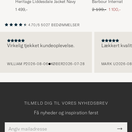
Heritage Liddesdale Jacket Navy
Barbour International
Jacket Black
Ordinary pris
Nedsat pris
1 499,-
2 199,-
1 100,-
4.70/5
5027 BEDØMMELSER
Virkelig tjekket kundeoplevelse.
Lækkert kvalit
FORRIGE
WILLIAM P
2026-08-06
KØBER
2026-07-28
MARK U
2026-08
TILMELD DIG TIL VORES NYHEDSBREV
Få nyheder og inspiration først
E-
Tack
Dette
mailadresse
Submi