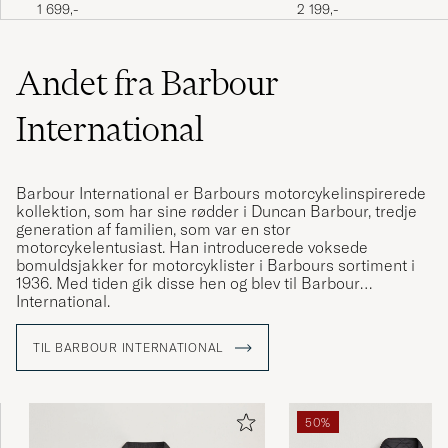
Jacket Navy
Blue
2 199,-
1 699,-
Andet fra Barbour
International
Barbour International er Barbours motorcykelinspirerede
kollektion, som har sine rødder i Duncan Barbour, tredje
generation af familien, som var en stor
motorcykelentusiast. Han introducerede voksede
bomuldsjakker for motorcyklister i Barbours sortiment i
1936. Med tiden gik disse hen og blev til Barbour
International.
I kollektionen finder du blandt andet den klassiske, sorte
TIL BARBOUR INTERNATIONAL
motorcykeljakke med de skrå brystlommer og det
distinktive gule logo. Du finder også her Steve McQueen-
kollektionen, en hyldest til skuespilleren, modeikonet og
motorcykelfantasten. du bland annat den klassiska, svarta
50%
motorcykeljackan med dess snedställda bröstficka och
distinkta gula logotype. Du finner här också Steve