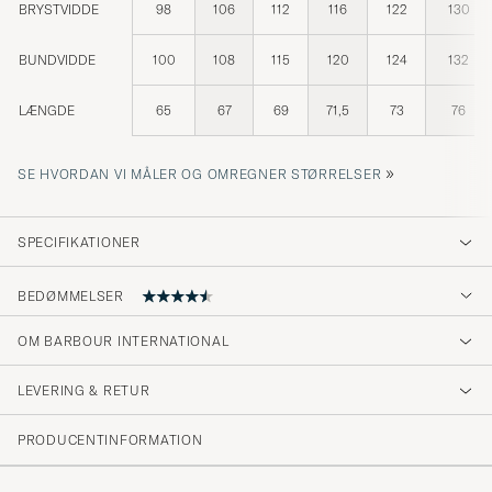
BRYSTVIDDE
98
106
112
116
122
130
BUNDVIDDE
100
108
115
120
124
132
LÆNGDE
65
67
69
71,5
73
76
»
SE HVORDAN VI MÅLER OG OMREGNER STØRRELSER
SPECIFIKATIONER
BEDØMMELSER
OM BARBOUR INTERNATIONAL
Fin jakke med god passform
LEVERING & RETUR
ANDERS WAALER A
KØBTE PÅ CAREOFCARL.NO
PRODUCENTINFORMATION