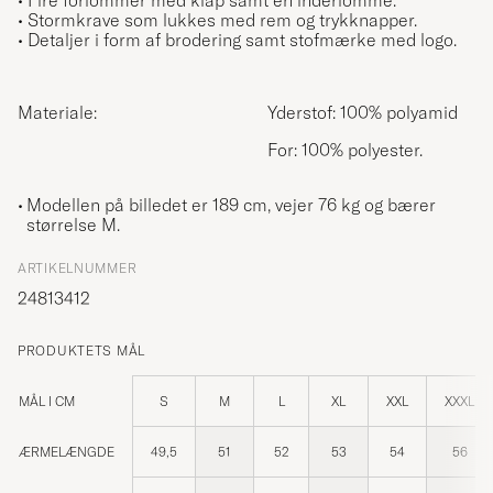
• Fire forlommer med klap samt en inderlomme.
• Stormkrave som lukkes med rem og trykknapper.
• Detaljer i form af brodering samt stofmærke med logo.
Materiale:
Yderstof: 100% polyamid
For: 100% polyester.
Modellen på billedet er 189 cm, vejer 76 kg og bærer
størrelse
M
.
ARTIKELNUMMER
24813412
PRODUKTETS MÅL
MÅL I CM
S
M
L
XL
XXL
XXXL
ÆRMELÆNGDE
49,5
51
52
53
54
56