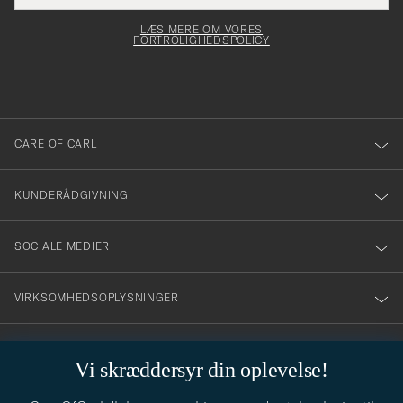
elt skal
för
Newsl
dfyldes
Form
LÆS MERE OM VORES
att
FORTROLIGHEDSPOLICY
du
anmälde
dig
till
CARE OF CARL
vårt
nyhetsbrev!
KUNDERÅDGIVNING
SOCIALE MEDIER
VIRKSOMHEDSOPLYSNINGER
Vi skræddersyr din oplevelse!
STILRÅD