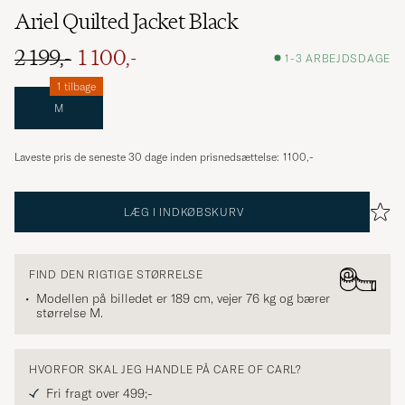
Ariel Quilted Jacket Black
2 199,-
1 100,-
1-3 ARBEJDSDAGE
1 tilbage
M
Laveste pris de seneste 30 dage inden prisnedsættelse:
1100,-
LÆG I INDKØBSKURV
FIND DEN RIGTIGE STØRRELSE
Modellen på billedet er 189 cm, vejer 76 kg og bærer
størrelse
M
.
HVORFOR SKAL JEG HANDLE PÅ CARE OF CARL?
Fri fragt over 499;-