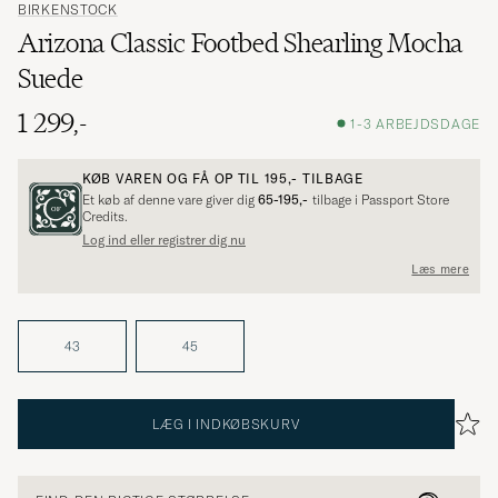
BIRKENSTOCK
Arizona Classic Footbed Shearling Mocha
Suede
1 299,-
1-3 ARBEJDSDAGE
KØB VAREN OG FÅ OP TIL
195,-
TILBAGE
Et køb af denne vare giver dig
65-195,-
tilbage i Passport Store
Credits.
Log ind eller registrer dig nu
Læs mere
43
45
LÆG I INDKØBSKURV