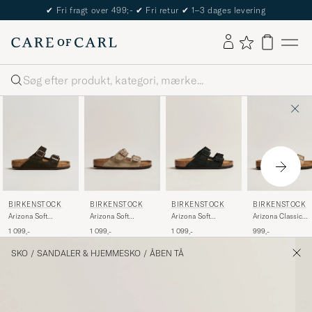
✔
Fri fragt over 499;-
✔
Fri retur
✔
1–3 dages levering
Søg
BIRKENSTOCK
BIRKENSTOCK
BIRKENSTOCK
BIRKENSTOCK
Arizona Soft
Arizona Soft
Arizona Soft
Arizona Classic
Footbed Mocca
Footbed Taupe
Footbed Black
Footbed Tabacco
1 099,-
1 099,-
1 099,-
999,-
Suede
Suede
Suede
Oiled Leather
SKO
/
SANDALER & HJEMMESKO
/
ÅBEN TÅ