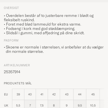
OVERSIGT
• Overdelen består af to justerbare remme i blødt og
fleksibelt ruskind.
• Foret med blød lammeuld for ekstra varme.
• Fodseng i kork med god støddæmpning.
• Slidsål i gummi, med affjedring på dine skridt.
PASFORM
Skoene er normale i størrelsen, vi anbefaler at du vælger
din normale størrelse.
ARTIKELNUMMER
25357914
PRODUKTETS MÅL
EU
39
40
41
42
43
44
45
46
UK
5,5
7
7,5
8
9
9,5
10,5
11,