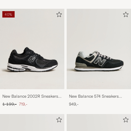
40%
New Balance 2002R Sneakers
New Balance 574 Sneakers
Black
Black
Ordinary pris
Nedsat pris
1 199,-
719,-
949,-