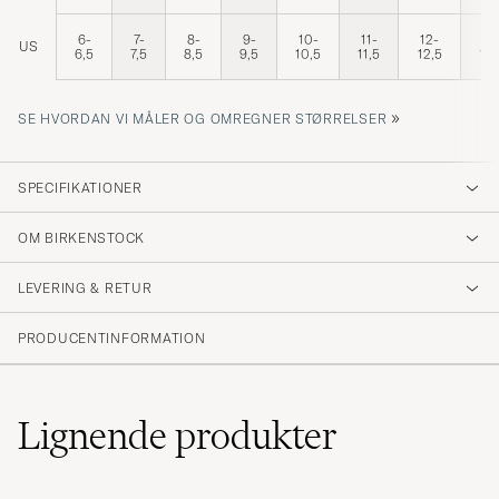
6-
7-
8-
9-
10-
11-
12-
13
US
6,5
7,5
8,5
9,5
10,5
11,5
12,5
13,
»
SE HVORDAN VI MÅLER OG OMREGNER STØRRELSER
SPECIFIKATIONER
OM BIRKENSTOCK
LEVERING & RETUR
PRODUCENTINFORMATION
Lignende
produkter