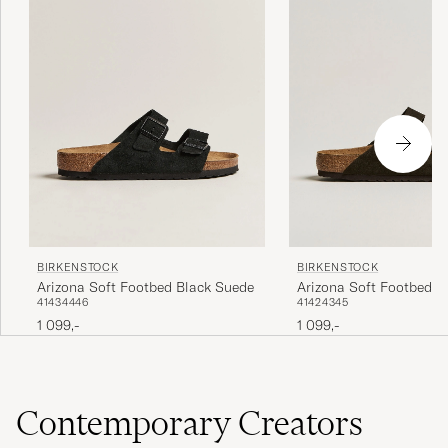
BIRKENSTOCK
BIRKENSTOCK
Arizona Soft Footbed Black Suede
Arizona Soft Footbed 
41
43
44
46
41
42
43
45
Suede
1 099,-
1 099,-
Contemporary Creators