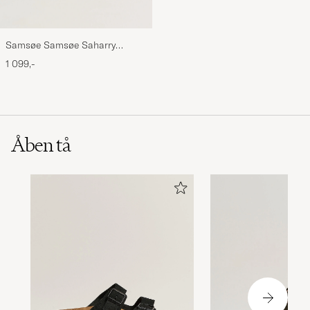
Samsøe Samsøe Saharry
Leather Sneakers White
1 099,-
Åben tå