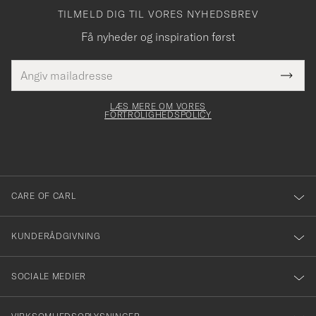
TILMELD DIG TIL VORES NYHEDSBREV
Få nyheder og inspiration først
E-
Tack
Dette
mailadresse
Submi
elt skal
för
Newsl
dfyldes
Form
LÆS MERE OM VORES
att
FORTROLIGHEDSPOLICY
du
anmälde
dig
till
CARE OF CARL
vårt
nyhetsbrev!
KUNDERÅDGIVNING
SOCIALE MEDIER