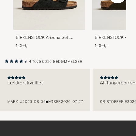
BIRKENSTOCK Arizona Soft
BIRKENSTOCK Arizon
Footbed Black Suede
Footbed Mocca Sued
1 099,-
1 099,-
4.70/5
5026 BEDØMMELSER
Lækkert kvalitet
Alt fungerede so
FORRIGE
MARK U
2026-08-05
KØBER
2026-07-27
KRISTOFFER E
2026