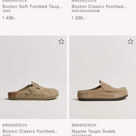
BIRKENSTOCK
BIRKENSTOCK
Boston Soft Footbed Taupe
Boston Classic Footbed
43
45
40
41
42
43
44
45
46
Suede
Habana Oiled Leather
1 499,-
1 399,-
BIRKENSTOCK
BIRKENSTOCK
Boston Classic Footbed
Naples Taupe Suede
40
46
41
42
43
44
45