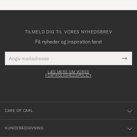
TILMELD DIG TIL VORES NYHEDSBREV
Få nyheder og inspiration først
E-
Tack
Dette
mailadresse
Submi
elt skal
för
Newsl
dfyldes
Form
LÆS MERE OM VORES
att
FORTROLIGHEDSPOLICY
du
anmälde
dig
till
CARE OF CARL
vårt
nyhetsbrev!
KUNDERÅDGIVNING