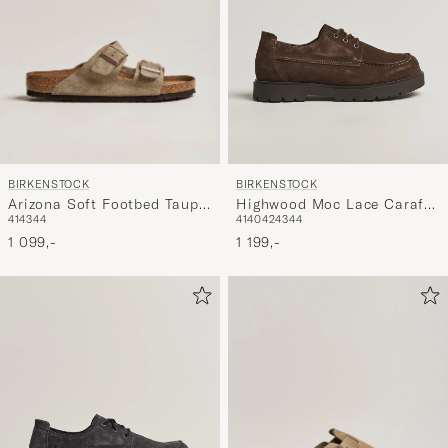
BIRKENSTOCK
BIRKENSTOCK
Arizona Soft Footbed Taupe
Highwood Moc Lace Carafe
41
43
44
41
40
42
43
44
Suede
Suede
1 099,-
1 199,-