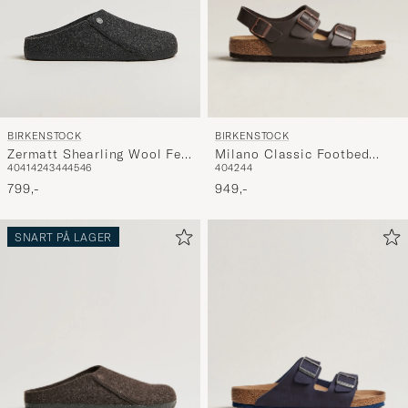
BIRKENSTOCK
BIRKENSTOCK
Milano Classic Footbed
Zermatt Shearling Wool Felt
40
42
44
40
41
42
43
44
45
46
Dark Brown Leather
Anthracite
949,-
799,-
SNART PÅ LAGER