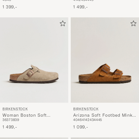
Faded Khaki Suede
1 399,-
1 499,-
BIRKENSTOCK
BIRKENSTOCK
Woman Boston Soft
Arizona Soft Footbed Mink
36
37
38
39
40
46
41
42
43
44
45
Footbed Taupe Suede
Suede
1 499,-
1 099,-