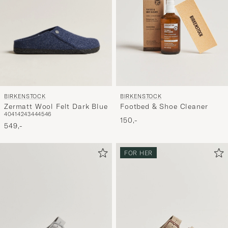
BIRKENSTOCK
BIRKENSTOCK
Zermatt Wool Felt Dark Blue
Footbed & Shoe Cleaner
40
41
42
43
44
45
46
150,-
549,-
FOR HER