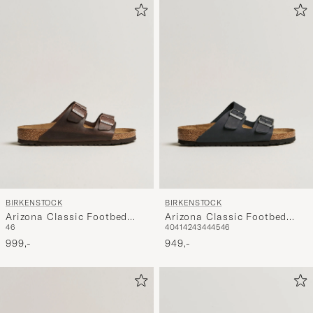
BIRKENSTOCK
BIRKENSTOCK
Arizona Classic Footbed
Arizona Classic Footbed
46
40
41
42
43
44
45
46
Habana Oiled Leather
Black Oiled Leather
999,-
949,-