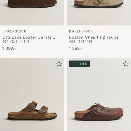
BIRKENSTOCK
BIRKENSTOCK
Utti Lace Loafer Carafe
Boston Shearling Taupe
40
41
42
43
44
45
46
40
41
42
43
44
46
Suede
Suede
1 399,-
1 599,-
FOR HER