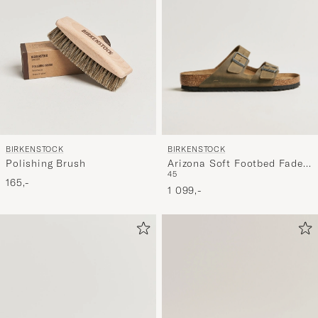
BIRKENSTOCK
BIRKENSTOCK
Arizona Soft Footbed Faded
Polishing Brush
45
Khaki Oiled Leather
165,-
1 099,-