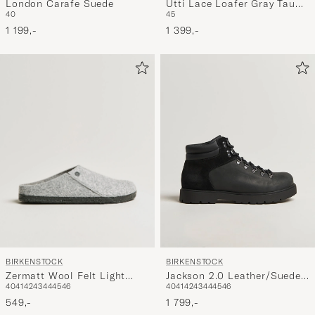
London Carafe Suede
Utti Lace Loafer Gray Taupe
40
45
Suede
1 199,-
1 399,-
BIRKENSTOCK
BIRKENSTOCK
Zermatt Wool Felt Light
Jackson 2.0 Leather/Suede
40
41
42
43
44
45
46
40
41
42
43
44
45
46
Grey
Boot Black
549,-
1 799,-