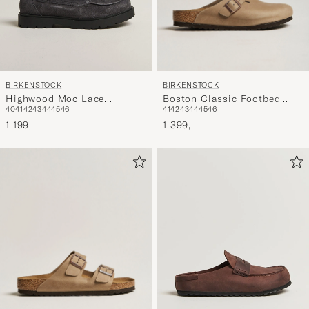
BIRKENSTOCK
BIRKENSTOCK
Boston Classic Footbed
Highwood Moc Lace
41
42
43
44
45
46
40
41
42
43
44
45
46
Tabacco Oiled Leather
Charcoal Suede
1 399,-
1 199,-