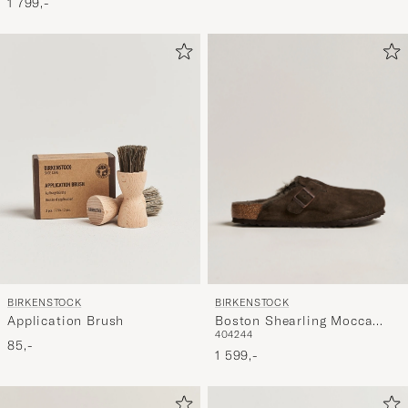
1 799,-
BIRKENSTOCK
BIRKENSTOCK
Boston Shearling Mocca
Application Brush
40
42
44
Suede
85,-
1 599,-