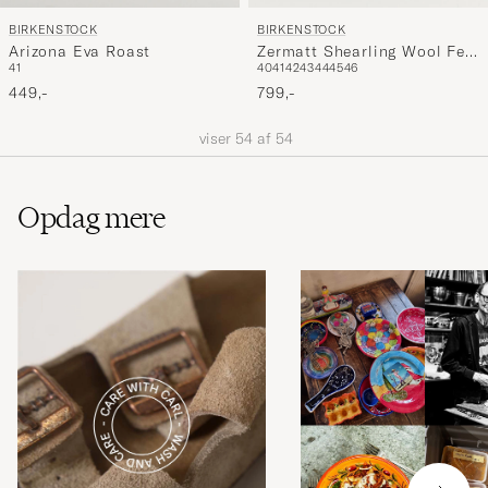
BIRKENSTOCK
BIRKENSTOCK
Arizona Eva Roast
Zermatt Shearling Wool Felt
41
40
41
42
43
44
45
46
Mocha
449,-
799,-
viser
54
af
54
Opdag mere