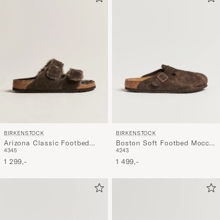
BIRKENSTOCK
BIRKENSTOCK
Arizona Classic Footbed
Boston Soft Footbed Mocca
43
45
42
43
Shearling Mocha Suede
Suede
1 299,-
1 499,-