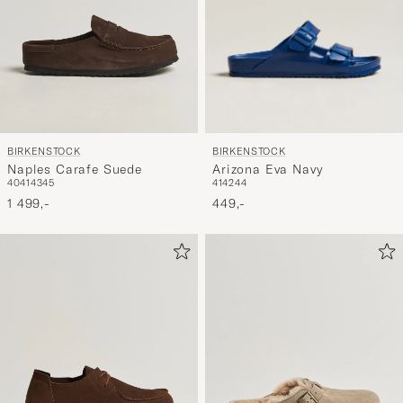
BIRKENSTOCK
BIRKENSTOCK
Arizona Eva Navy
Naples Carafe Suede
41
42
44
40
41
43
45
449,-
1 499,-