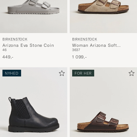
BIRKENSTOCK
BIRKENSTOCK
Arizona Eva Stone Coin
Woman Arizona Soft
46
36
37
Footbed Taupe Suede
449,-
1 099,-
NYHED
FOR HER