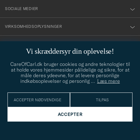
SOCIALE MEDIER
VIRKSOMHEDSOPLYSNINGER
Vi skræddersyr din oplevelse!
STILRÅD
CareOfCarl.dk bruger cookies og andre teknologier til
Behøver du hjælp til at finde din stil? Lad os hjælpe dig, vi hjælper
at holde vores hjemmesider pålidelige og sikre, for at
gerne til!
info@careofcarl.dk
måle deres ydeevne, for at levere personlige
indkøbsoplevelser og personlig
…
Læs mere
STILRÅD
ACCEPTER NØDVENDIGE
TILPAS
© Care of Carl 2026
ACCEPTER