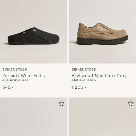
BIRKENSTOCK
BIRKENSTOCK
Zermatt Wool Felt
Highwood Moc Lace Gray
40
46
41
42
43
44
45
41
40
42
43
44
45
Anthracite
Taupe Suede
549,-
1 200,-