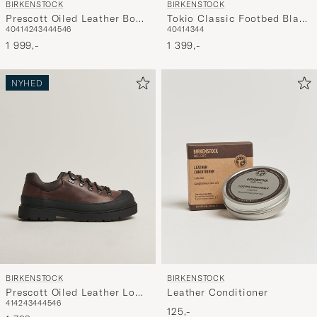
BIRKENSTOCK
BIRKENSTOCK
Prescott Oiled Leather Boot
Tokio Classic Footbed Black
40
41
42
43
44
45
46
40
41
43
44
Black
Suede
1 999,-
1 399,-
NYHED
BIRKENSTOCK
BIRKENSTOCK
Prescott Oiled Leather Low
Leather Conditioner
41
42
43
44
45
46
Boot Habanna
125,-