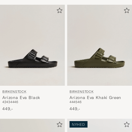
BIRKENSTOCK
BIRKENSTOCK
Arizona Eva Black
Arizona Eva Khaki Green
42
43
44
46
44
45
46
449,-
449,-
NYHED