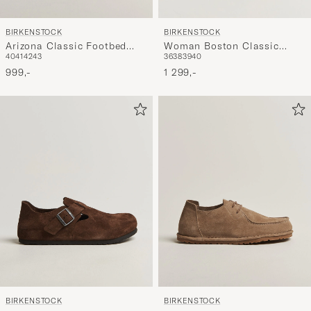
BIRKENSTOCK
BIRKENSTOCK
Arizona Classic Footbed
Woman Boston Classic
40
41
42
43
36
38
39
40
Dark Tea Suede
Footbed Habana Oiled
999,-
Leather
1 299,-
BIRKENSTOCK
BIRKENSTOCK