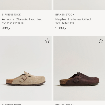
BIRKENSTOCK
BIRKENSTOCK
Arizona Classic Footbed
Naples Habana Oiled
40
41
42
43
44
45
46
40
41
42
43
44
45
Tabacco Oiled Leather
Leather
999,-
1 399,-