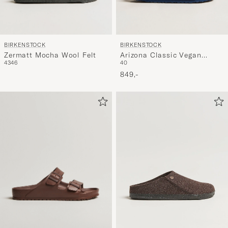
BIRKENSTOCK
BIRKENSTOCK
Zermatt Mocha Wool Felt
Arizona Classic Vegan
43
46
40
Indigo Blue
849,-