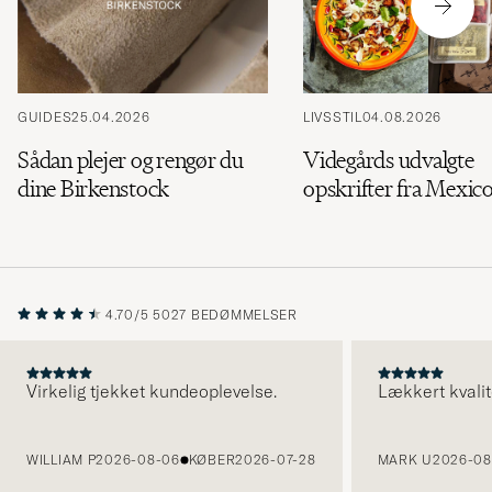
GUIDES
25.04.2026
LIVSSTIL
04.08.2026
Sådan plejer og rengør du
Videgårds udvalgte
dine Birkenstock
opskrifter fra Mexic
4.70/5
5027 BEDØMMELSER
Virkelig tjekket kundeoplevelse.
Lækkert kvalit
FORRIGE
WILLIAM P
2026-08-06
KØBER
2026-07-28
MARK U
2026-08