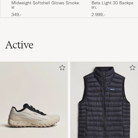
Midweight Softshell Gloves Smoke
Beta Light 30 Backpac
M
M
L
Gray
349,-
2 999,-
Active