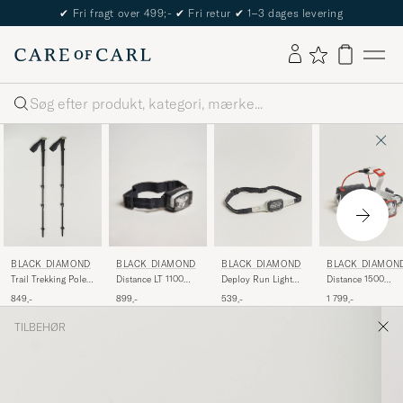
✔
Fri fragt over 499;-
✔
Fri retur
✔
1–3 dages levering
Søg
BLACK DIAMOND
BLACK DIAMON
BLACK DIAMOND
BLACK DIAMOND
Distance LT 1100
Distance 1500
Trail Trekking Poles
Deploy Run Light
Headlamp Black
Headlamp Octane
Pine Smoke
Alloy
899,-
1 799,-
849,-
539,-
Alloy
TILBEHØR