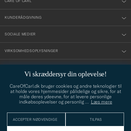
CARE OF CARL
vårt
nyhetsbrev!
KUNDERÅDGIVNING
SOCIALE MEDIER
VIRKSOMHEDSOPLYSNINGER
Vi skræddersyr din oplevelse!
STILRÅD
CareOfCarl.dk bruger cookies og andre teknologier til
Behøver du hjælp til at finde din stil? Lad os hjælpe dig, vi hjælper
at holde vores hjemmesider pålidelige og sikre, for at
gerne til!
info@careofcarl.dk
måle deres ydeevne, for at levere personlige
indkøbsoplevelser og personlig
…
Læs mere
STILRÅD
ACCEPTER NØDVENDIGE
TILPAS
© Care of Carl 2026