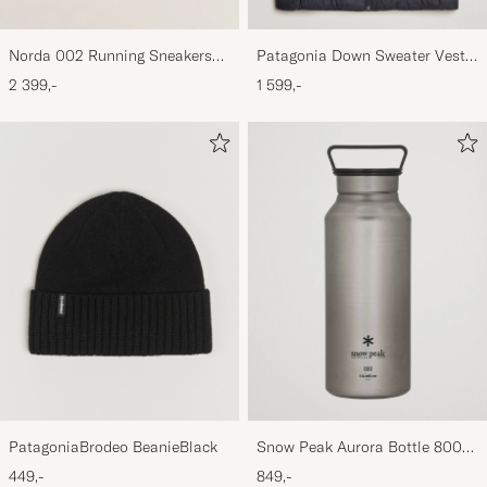
Norda 002 Running Sneakers
Patagonia Down Sweater Vest
Cinder
Black
2 399,-
1 599,-
PatagoniaBrodeo BeanieBlack
Snow Peak Aurora Bottle 800
Titanium
449,-
849,-