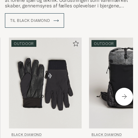
at forene sjæl og teknik. Udrustningen som varemærket
skaber, gennemsyres af fælles oplevelser i bjergene,
samtidig med at de skal kunne klare selv de hårdeste
miljøer.
TIL BLACK DIAMOND
OUTDOOR
OUTDOOR
BLACK DIAMOND
BLACK DIAMOND