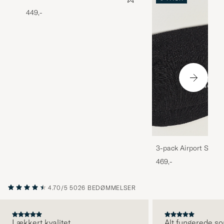
449,-
3-pack Airport Socks
Melange
469,-
4.70/5
5026 BEDØMMELSER
Lækkert kvalitet
Alt fungerede so