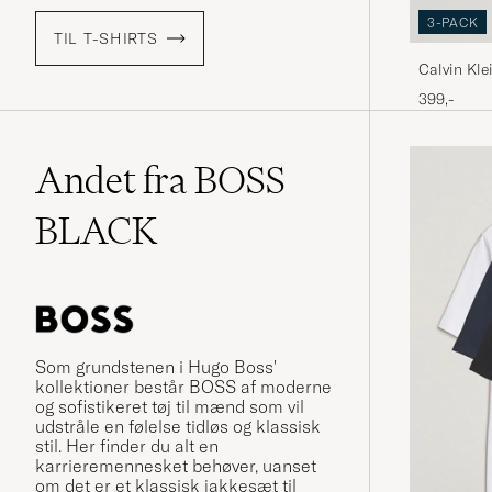
3-PACK
TIL T-SHIRTS
Calvin Kl
399,-
Andet fra BOSS
BLACK
Som grundstenen i Hugo Boss'
kollektioner består BOSS af moderne
og sofistikeret tøj til mænd som vil
udstråle en følelse tidløs og klassisk
stil. Her finder du alt en
karrieremennesket behøver, uanset
om det er et klassisk jakkesæt til