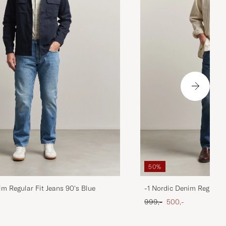
50%
im Regular Fit Jeans 90's Blue
-1 Nordic Denim Regular 
 pris
Ordinary pris
Nedsat pris
999,-
500,-