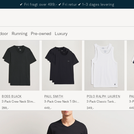
The Care of Carl Passport
door
Running
Pre-owned
Luxury
BOSS BLACK
PAUL SMITH
POLO RALPH LAUREN
PA
2-Pack Crew Neck Slim
3-Pack Crew Neck T-Shirt
2-Pack Classic Tank
3-P
Fit T-Shirt Black
Black
White
Bla
299,-
449,-
349,-
449