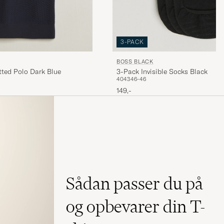
3-PACK
BOSS BLACK
tted Polo Dark Blue
3-Pack Invisible Socks Black
40
43
46-46
149,-
Sådan passer du på
og opbevarer din T-