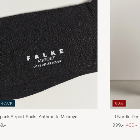
3-PACK
60%
pack Airport Socks Anthracite Melange
-1 Nordic Den
Ordinary pris
Nedsat
9,-
999,-
400,-