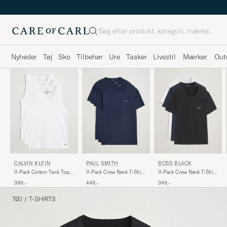
Søg
Nyheder
Tøj
Sko
Tilbehør
Ure
Tasker
Livsstil
Mærker
Out
CALVIN KLEIN
PAUL SMITH
BOSS BLACK
3-Pack Cotton Tank Top
3-Pack Crew Neck T-Shirt
3-Pack Crew Neck T-Shirt
White
Navy
White/Navy/Black
399,-
449,-
349,-
TØJ
/
T-SHIRTS