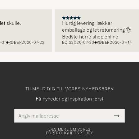
ulle.
Hurtig levering, lækker
emballage og let returnering 👌
Bedste herre shop online
KØBER
2026-07-22
BO S
2026-07-23
KØBER
2026-07-14
TILMELD DIG TIL VORES NYHEDSBREV
Få nyheder og inspiration først
E-
Dette
mailadresse
Submit
felt skal
Newslette
udfyldes
Form
LÆS MERE OM VORES
FORTROLIGHEDSPOLICY