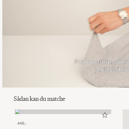
Sådan kan du matche
449,-