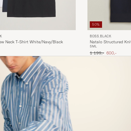
50%
BOSS BLACK
K
Natalo Structured Kni
ew Neck T-Shirt White/Navy/Black
S
M
L
Ordinary pris
Nedsat pris
1 199,-
600,-