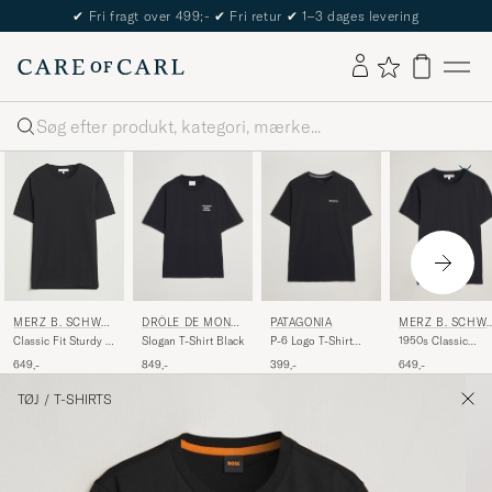
✔
Fri fragt over 499;-
✔
Fri retur
✔
1–3 dages levering
Søg
DRÔLE DE MONSI
PATAGONIA
MERZ B. SCHW
MERZ B. SCHWA
EUR
NEN
NEN
Slogan T-Shirt Black
P-6 Logo T-Shirt
1950s Classic
Classic Fit Sturdy T-
Black
Loopwheeled T-shi
Shirt Black
849,-
399,-
649,-
649,-
Black
TØJ
/
T-SHIRTS