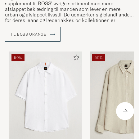
supplement til BOSS' øvrige sortiment med mere
afslappet beklædning til manden som lever en mere
urban og afslappet livsstil. De udmærker sig blandt andet
for deres jeans og læderjakker, og kollektionen er
målrettet manden med et ungt sind som vil udtrykke en
individuel og fritænkende stil.
TIL BOSS ORANGE
50%
50%