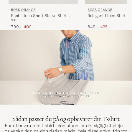
BOSS ORANGE
BOSS ORANGE
Rash Linen Short Sleeve Shirt
Relegant Linen Shirt Li
S
XL
L
White
Ordinary pris
Nedsat pris
Ordinary pris
Nedsat pris
799,-
400,-
849,-
425,-
Sådan passer du på og opbevarer din T-shirt
For at bevare din t-shirt i god stand, er det vigtigt at pleje
og vaske den på den rigtige måde. Følg disse enkel trin for