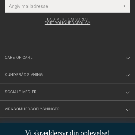
E-
Tack
Dette
mailadresse
Submi
elt skal
för
Newsl
dfyldes
Form
LÆS MERE OM VORES
att
FORTROLIGHEDSPOLICY
du
anmälde
dig
till
CARE OF CARL
vårt
nyhetsbrev!
KUNDERÅDGIVNING
SOCIALE MEDIER
VIRKSOMHEDSOPLYSNINGER
Vi skræddersyr din oplevelse!
STILRÅD