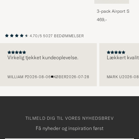
3-pack Airport Socks
Melange
469,-
4.70/5
5027 BEDØMMELSER
Virkelig tjekket kundeoplevelse.
Lækkert kvalit
FORRIGE
WILLIAM P
2026-08-06
KØBER
2026-07-28
MARK U
2026-08
TILMELD DIG TIL VORES NYHEDSBREV
Få nyheder og inspiration først