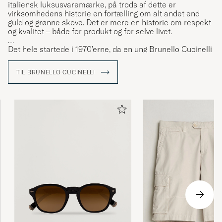
italiensk luksusvaremærke, på trods af dette er
virksomhedens historie en fortælling om alt andet end
guld og grønne skove. Det er mere en historie om respekt
og kvalitet – både for produkt og for selve livet.
Det hele startede i 1970’erne, da en ung Brunello Cucinelli
forelskede sig for anden gang i hans liv. Denne "anden"
kærlighed var middelalderbyen Solomeo, hjemsted for
TIL BRUNELLO CUCINELLI
Brunellos kæreste Federica. Her opdager han sin passion
for strikkehåndværket. I dag, lidt over et halvt århundrede
senere, er den farvede kashmirtrøje fortsat Brunellos
store innovation.