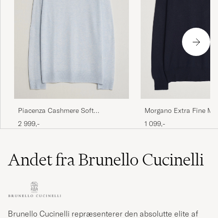
Morgano Extra Fine Me
Piacenza Cashmere Soft
Crewneck Navy
Silk/Cashmere Crew Neck Sky
1 099,-
2 999,-
Blue
Andet fra Brunello Cucinelli
Brunello Cucinelli repræsenterer den absolutte elite af