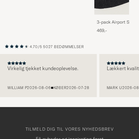
3-pack Airport Socks
Melange
469,-
4.70/5
5027 BEDØMMELSER
Virkelig tjekket kundeoplevelse.
Lækkert kvalit
FORRIGE
WILLIAM P
2026-08-06
KØBER
2026-07-28
MARK U
2026-08
TILMELD DIG TIL VORES NYHEDSBREV