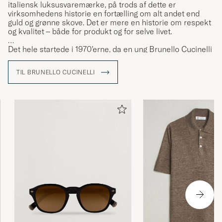
italiensk luksusvaremærke, på trods af dette er
virksomhedens historie en fortælling om alt andet end
guld og grønne skove. Det er mere en historie om respekt
og kvalitet – både for produkt og for selve livet.
Det hele startede i 1970’erne, da en ung Brunello Cucinelli
forelskede sig for anden gang i hans liv. Denne "anden"
kærlighed var middelalderbyen Solomeo, hjemsted for
TIL BRUNELLO CUCINELLI
Brunellos kæreste Federica. Her opdager han sin passion
for strikkehåndværket. I dag, lidt over et halvt århundrede
senere, er den farvede kashmirtrøje fortsat Brunellos
store innovation.