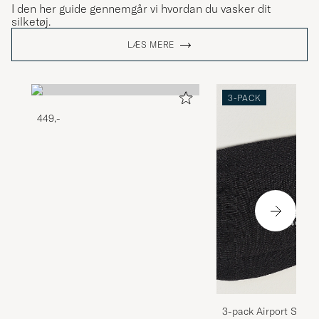
I den her guide gennemgår vi hvordan du vasker dit
silketøj.
LÆS MERE
3-PACK
449,-
3-pack Airport Socks