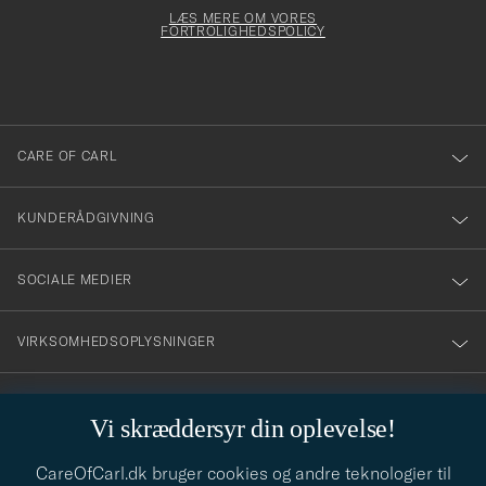
för
dfyldes
Form
LÆS MERE OM VORES
att
FORTROLIGHEDSPOLICY
du
anmälde
dig
till
CARE OF CARL
vårt
nyhetsbrev!
KUNDERÅDGIVNING
SOCIALE MEDIER
VIRKSOMHEDSOPLYSNINGER
Vi skræddersyr din oplevelse!
STILRÅD
CareOfCarl.dk bruger cookies og andre teknologier til
Behøver du hjælp til at finde din stil? Lad os hjælpe dig, vi hjælper