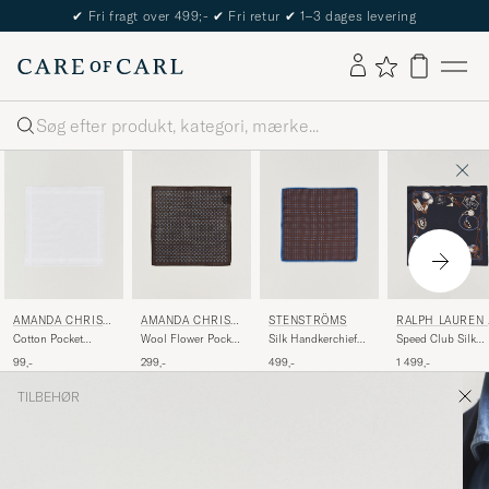
✔
Fri fragt over 499;-
✔
Fri retur
✔
1–3 dages levering
Søg
AMANDA CHRIST
STENSTRÖMS
AMANDA CHRIST
RALPH LAUREN 
ENSEN
ENSEN
URPLE LABEL
Cotton Pocket
Silk Handkerchief
Wool Flower Pocket
Speed Club Silk
Square White
Wine
Square Brown
Pocket Square Nav
99,-
499,-
299,-
1 499,-
TILBEHØR