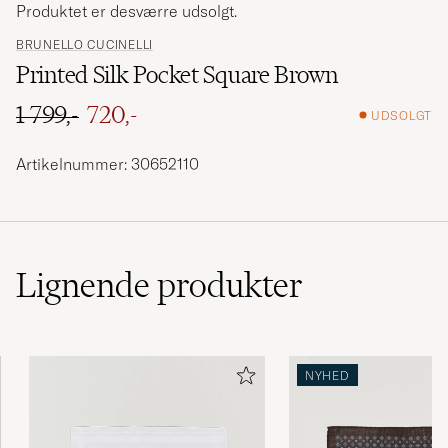
Produktet er desværre udsolgt.
BRUNELLO CUCINELLI
Printed Silk Pocket Square Brown
1 799,-
720,-
UDSOLGT
Ordinary pris
Nedsat pris
Artikelnummer: 30652110
Lignende
produkter
NYHED