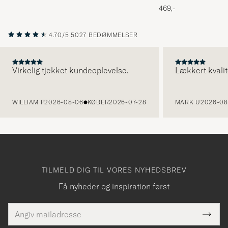
Melange
469,-
4.70/5
5027 BEDØMMELSER
Virkelig tjekket kundeoplevelse.
Lækkert kvalit
FORRIGE
WILLIAM P
2026-08-06
KØBER
2026-07-28
MARK U
2026-08
TILMELD DIG TIL VORES NYHEDSBREV
Få nyheder og inspiration først
E-
Tack
Dette
mailadresse
Submi
elt skal
Newsl