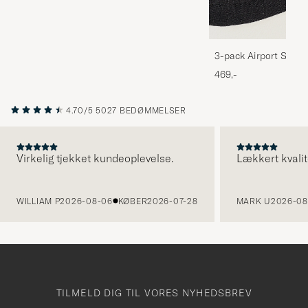
3-pack Airport Socks
Melange
469,-
4.70/5
5027 BEDØMMELSER
Virkelig tjekket kundeoplevelse.
Lækkert kvalit
FORRIGE
WILLIAM P
2026-08-06
KØBER
2026-07-28
MARK U
2026-08
TILMELD DIG TIL VORES NYHEDSBREV