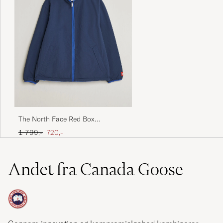
The North Face Red Box
Reversible Fleece Jacket Summit
Ordinary pris
Nedsat pris
1 799,-
720,-
Navy
Andet fra Canada Goose