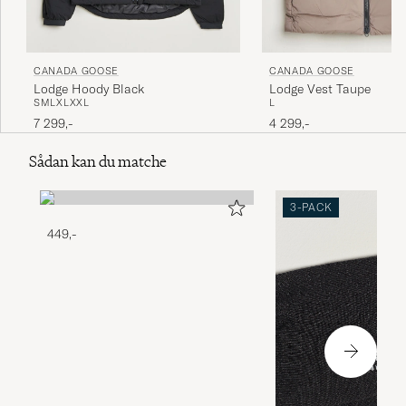
CANADA GOOSE
CANADA GOOSE
Lodge Hoody Black
Lodge Vest Taupe
S
M
L
XL
XXL
L
7 299,-
4 299,-
Sådan kan du matche
3-PACK
449,-