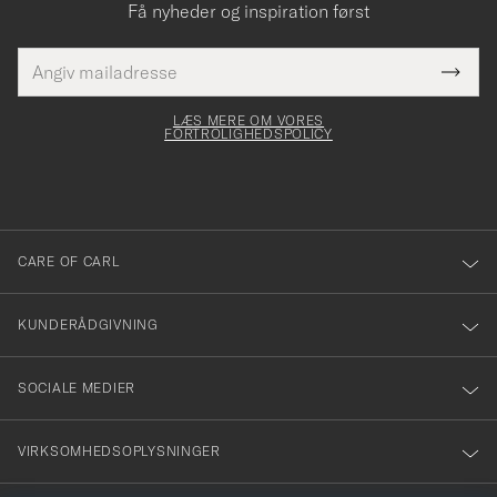
Få nyheder og inspiration først
E-
Tack
Dette
mailadresse
Submi
elt skal
för
Newsl
dfyldes
Form
LÆS MERE OM VORES
att
FORTROLIGHEDSPOLICY
du
anmälde
dig
till
CARE OF CARL
vårt
nyhetsbrev!
KUNDERÅDGIVNING
SOCIALE MEDIER
VIRKSOMHEDSOPLYSNINGER