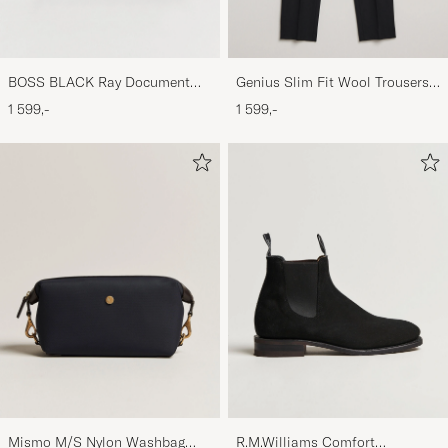
BOSS BLACK Ray Document
Genius Slim Fit Wool Trousers
Case Black
Black
1 599,-
1 599,-
Mismo M/S Nylon Washbag
R.M.Williams Comfort