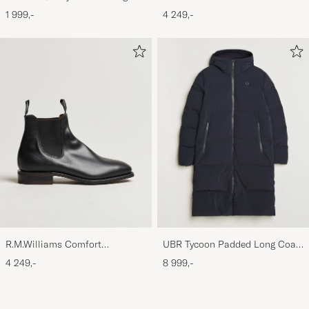
Navy/Dark Brown
Craftsman G Boot Black Suede
1 999,-
4 249,-
R.M.Williams Comfort
UBR Tycoon Padded Long Coat
Craftsman G Boot Yearling
Black
4 249,-
8 999,-
Black