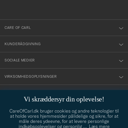
du
anmälde
dig
till
CARE OF CARL
vårt
nyhetsbrev!
KUNDERÅDGIVNING
SOCIALE MEDIER
VIRKSOMHEDSOPLYSNINGER
Vi skræddersyr din oplevelse!
STILRÅD
CareOfCarl.dk bruger cookies og andre teknologier til
Behøver du hjælp til at finde din stil? Lad os hjælpe dig, vi hjælper
at holde vores hjemmesider pålidelige og sikre, for at
gerne til!
info@careofcarl.dk
måle deres ydeevne, for at levere personlige
indkøbsoplevelser og personlig
…
Læs mere
STILRÅD