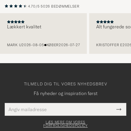
4.70/5
5026 BEDØMMELSER
Lækkert kvalitet
Alt fungerede so
FORRIGE
MARK U
2026-08-05
KØBER
2026-07-27
KRISTOFFER E
2026
TILMELD DIG TIL VORES NYHEDSBREV
Få nyheder og inspiration først
E-
Tack
Dette
mailadresse
Submi
elt skal
för
Newsl
dfyldes
Form
LÆS MERE OM VORES
att
FORTROLIGHEDSPOLICY