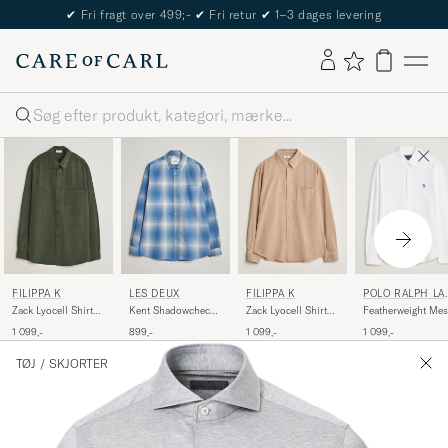
The Care of Carl Passport
Søg
POLO RALPH LA
FILIPPA K
LES DEUX
FILIPPA K
REN
Featherweight Me
Zack Lyocell Shirt
Kent Shadowcheck
Zack Lyocell Shirt
Shirt White
Night Green
Shirt Palace Blue
Beige
1 099,-
1 099,-
899,-
1 099,-
TØJ
/
SKJORTER