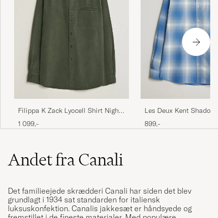
Filippa K Zack Lyocell Shirt Night
Les Deux Kent Shadowc
Green
Palace Blue
1 099,-
899,-
Andet fra Canali
Det familieejede skrædderi Canali har siden det blev
grundlagt i 1934 sat standarden for italiensk
luksuskonfektion. Canalis jakkesæt er håndsyede og
fremstillet i de fineste materialer. Med populære