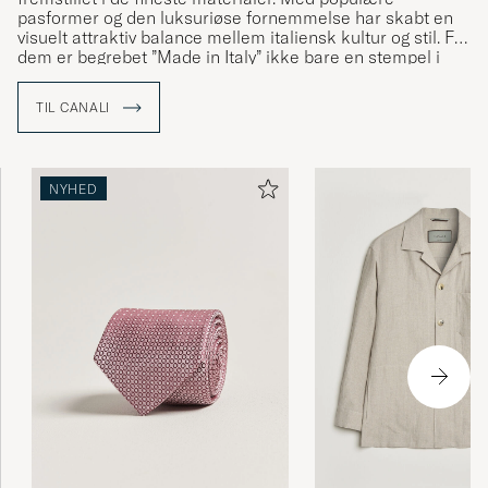
pasformer og den luksuriøse fornemmelse har skabt en
visuelt attraktiv balance mellem italiensk kultur og stil. For
dem er begrebet ”Made in Italy” ikke bare en stempel i
nakken, men en ægte og stolt tradition af håndværk,
kultur og historie som altsammen er symbol på Canalis
TIL CANALI
italienske identitet og høje kvalitet.
NYHED