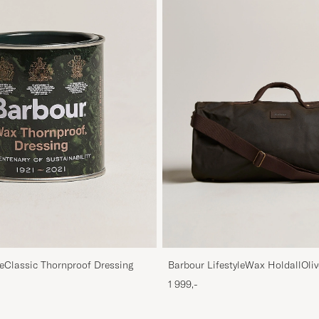
Barbour LifestyleWax HoldallOliv
leClassic Thornproof Dressing
1 999,-