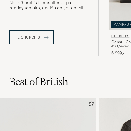
Når Church’s fremstiller et par
randsyede sko, anslås det, at det vil
tage omkring otte uger. Det er den tid,
det tager at skabe sko med tidløs
æstetik, og enestående kvalitet.
KAMPAG
CHURCH'S
TIL CHURCH'S
Consul Cal
41
41,5
42
42,
6 999,-
Best of British