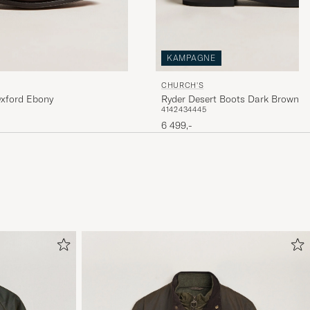
KAMPAGNE
CHURCH'S
Oxford Ebony
Ryder Desert Boots Dark Brown S
41
42
43
44
45
6 499,-