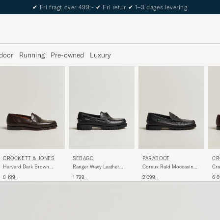
The Care of Carl Passport
door
Running
Pre-owned
Luxury
SEBAGO
CROCKETT & JONES
PARABOOT
CR
Ranger Waxy Leather
Harvard Dark Brown
Coraux Raid Moccasin
Cra
Loafer Total Black
Shell Cordovan
Black
Pen
1 799,-
8 199,-
2 099,-
6 6
Ant