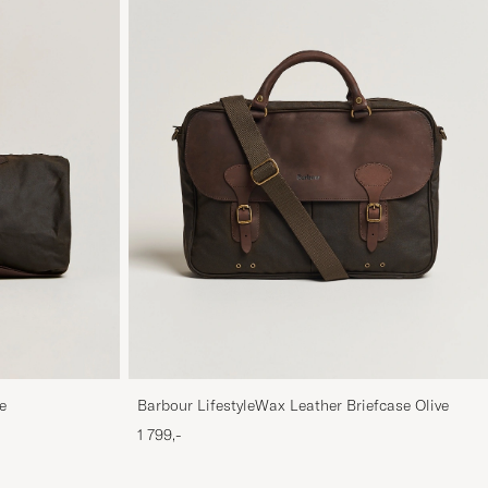
e
Barbour LifestyleWax Leather Briefcase Olive
1 799,-