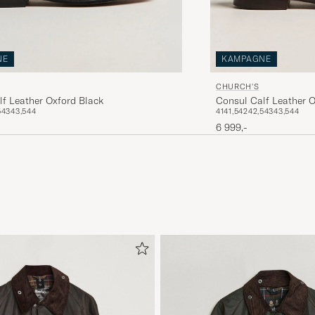
NE
KAMPAGNE
CHURCH'S
f Leather Oxford Black
Consul Calf Leather 
5
43
43,5
44
41
41,5
42
42,5
43
43,5
44
6 999,-