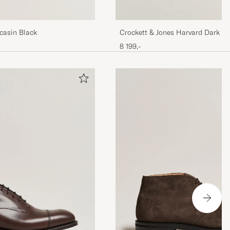
casin Black
Crockett & Jones Harvard Dark Br
Cordovan
8 199,-