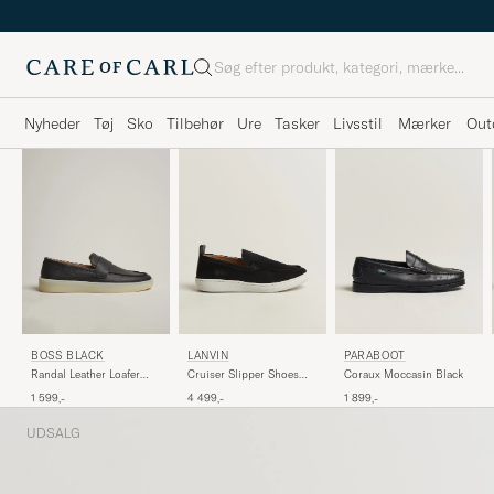
Søg
Nyheder
Tøj
Sko
Tilbehør
Ure
Tasker
Livsstil
Mærker
Out
PARABOOT
BOSS BLACK
LANVIN
Coraux Moccasin Black
Randal Leather Loafer
Cruiser Slipper Shoes
Black
Black
1 899,-
1 599,-
4 499,-
UDSALG