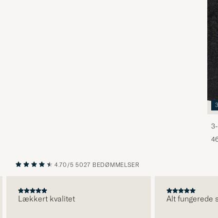
3-
46
4.70/5
5027 BEDØMMELSER
FORRIGE
NÆSTE
Lækkert kvalitet
Alt fungerede s