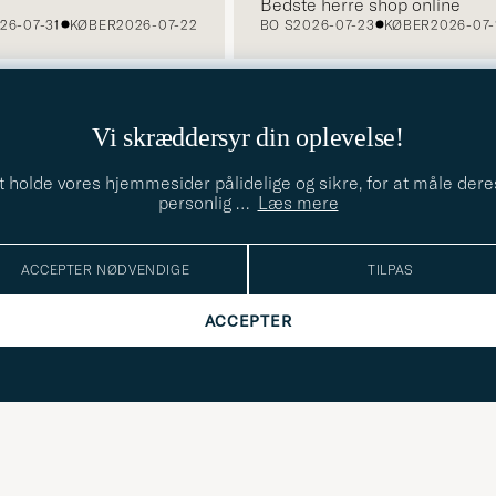
Bedste herre shop online
6-07-31
KØBER
2026-07-22
BO S
2026-07-23
KØBER
2026-07-1
Vi skræddersyr din oplevelse!
t holde vores hjemmesider pålidelige og sikre, for at måle dere
TILMELD DIG TIL VORES NYHEDSBREV
personlig
…
Læs mere
Få nyheder og inspiration først
E-
ACCEPTER NØDVENDIGE
TILPAS
Dette
mailadresse
Submit
felt skal
Newslette
ACCEPTER
udfyldes
Form
LÆS MERE OM VORES
FORTROLIGHEDSPOLICY