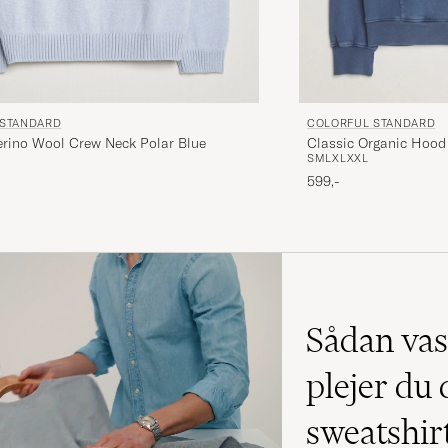
 STANDARD
COLORFUL STANDARD
erino Wool Crew Neck Polar Blue
Classic Organic Hood
S
M
L
XL
XXL
599,-
Sådan vas
plejer du 
sweatshir