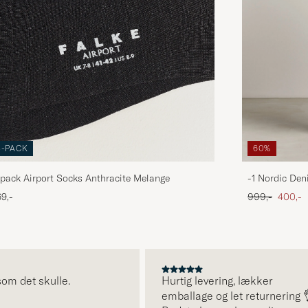
3-PACK
60%
pack Airport Socks Anthracite Melange
-1 Nordic Den
Ordinary pris
Nedsat
9,-
999,-
400,-
om det skulle.
Hurtig levering, lækker
emballage og let returnering 