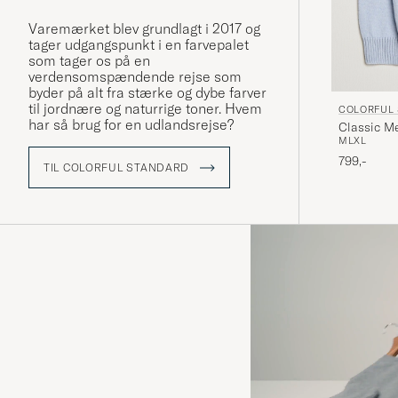
Varemærket blev grundlagt i 2017 og
tager udgangspunkt i en farvepalet
som tager os på en
verdensomspændende rejse som
byder på alt fra stærke og dybe farver
til jordnære og naturrige toner. Hvem
COLORFUL
har så brug for en udlandsrejse?
Classic M
M
L
XL
799,-
TIL COLORFUL STANDARD