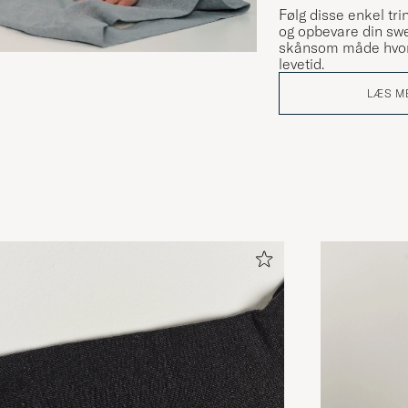
Følg disse enkel trin
og opbevare din swe
skånsom måde hvor
levetid.
LÆS M