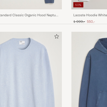
50%
Lacoste Hoodie White
Standard Classic Organic Hood Neptune
Ordinary pris
Nedsat pris
1 099,-
550,-