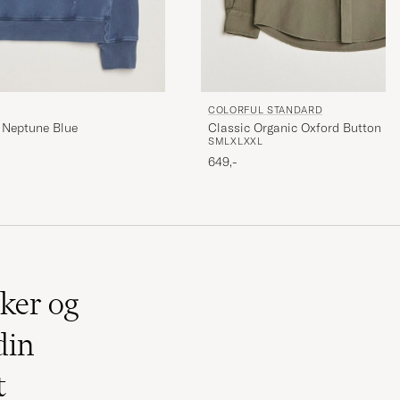
COLORFUL STANDARD
Classic Organic Oxford Button Do
 Neptune Blue
S
M
L
XL
XXL
Olive
649,-
ker og
din
t