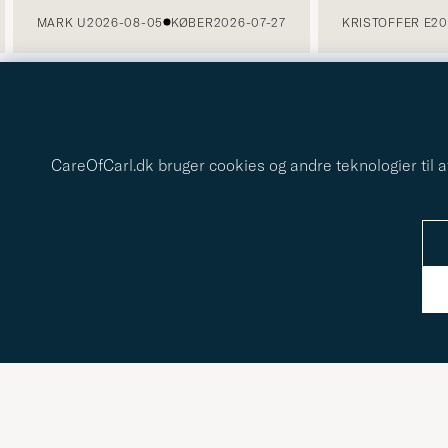
MARK U
2026-08-05
KØBER
2026-07-27
KRISTOFFER E
202
CareOfCarl.dk bruger cookies og andre teknologier til a
Tack
för
att
du
anmälde
dig
till