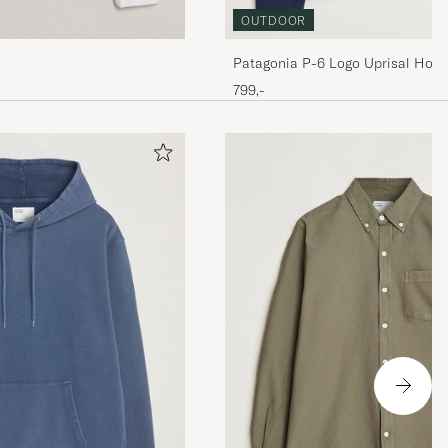
OUTDOOR
Patagonia P-6 Logo Uprisal Hoo
799,-