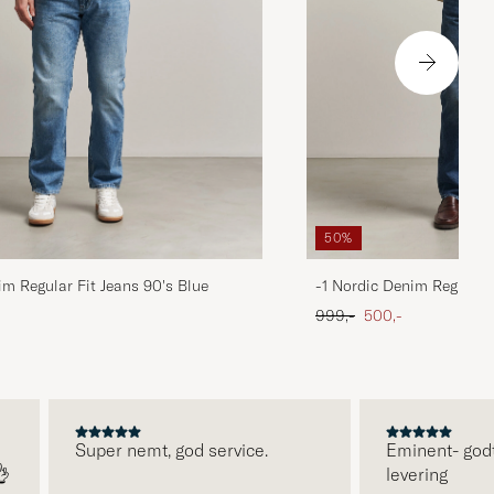
50%
im Regular Fit Jeans 90's Blue
-1 Nordic Denim Regular 
 pris
Ordinary pris
Nedsat pris
999,-
500,-
Super nemt, god service.
Eminent- godt 

levering