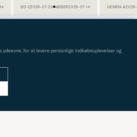
4
BO C
2026-07-23
KØBER
2026-07-14
HENRIK A
2026-0
s ydeevne, for at levere personlige indkøbsoplevelser og
r