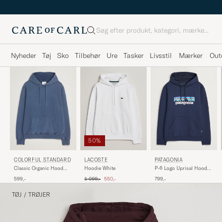
Søg
Nyheder
Tøj
Sko
Tilbehør
Ure
Tasker
Livsstil
Mærker
Out
50%
LACOSTE
PATAGONIA
COLORFUL STANDARD
Hoodie White
P-6 Logo Uprisal Hoody
Classic Organic Hood
New Navy
Neptune Blue
Ordinary pris
Nedsat pris
1 099,-
550,-
799,-
599,-
TØJ
/
TRØJER