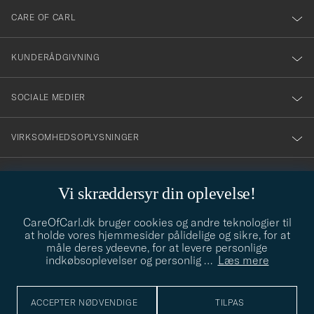
till
CARE OF CARL
vårt
nyhetsbrev!
KUNDERÅDGIVNING
SOCIALE MEDIER
VIRKSOMHEDSOPLYSNINGER
Vi skræddersyr din oplevelse!
STILRÅD
CareOfCarl.dk bruger cookies og andre teknologier til
Behøver du hjælp til at finde din stil? Lad os hjælpe dig, vi hjælper
at holde vores hjemmesider pålidelige og sikre, for at
gerne til!
info@careofcarl.dk
måle deres ydeevne, for at levere personlige
indkøbsoplevelser og personlig
…
Læs mere
STILRÅD
ACCEPTER NØDVENDIGE
TILPAS