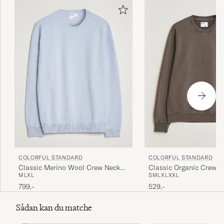
COLORFUL STANDARD
COLORFUL STANDARD
Classic Merino Wool Crew Neck
Classic Organic Crew 
M
L
XL
S
M
L
XL
XXL
Polar Blue
Fade Mud
799,-
529,-
Sådan kan du matche