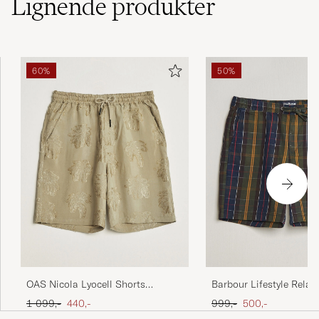
Lignende
produkter
60%
50%
OAS Nicola Lyocell Shorts
Barbour Lifestyle Relax
Palmoza
Classic Tartan
Ordinary pris
Nedsat pris
Ordinary pris
Nedsat pris
1 099,-
440,-
999,-
500,-