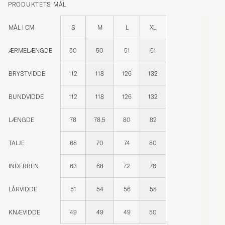
PRODUKTETS MÅL
MÅL I CM
S
M
L
XL
ÆRMELÆNGDE
50
50
51
51
BRYSTVIDDE
112
118
126
132
BUNDVIDDE
112
118
126
132
LÆNGDE
78
78,5
80
82
TALJE
68
70
74
80
INDERBEN
63
68
72
76
LÅRVIDDE
51
54
56
58
KNÆVIDDE
49
49
49
50