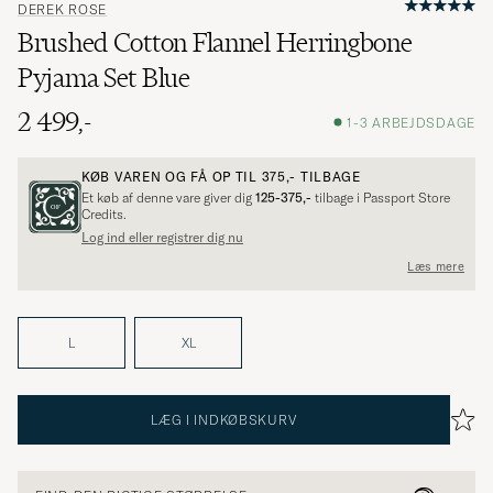
DEREK ROSE
Brushed Cotton Flannel Herringbone
Pyjama Set Blue
2 499,-
1-3 ARBEJDSDAGE
KØB VAREN OG FÅ OP TIL
375,-
TILBAGE
Et køb af denne vare giver dig
125-375,-
tilbage i Passport Store
Credits.
Log ind eller registrer dig nu
Læs mere
L
XL
LÆG I INDKØBSKURV