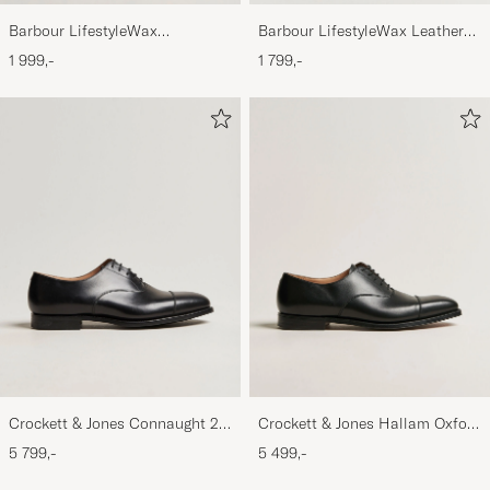
Barbour LifestyleWax
Barbour LifestyleWax Leather
HoldallOlive
Briefcase Olive
1 999,-
1 799,-
Crockett & Jones Connaught 2
Crockett & Jones Hallam Oxford
City Sole Black Calf
Black Calf
5 799,-
5 499,-