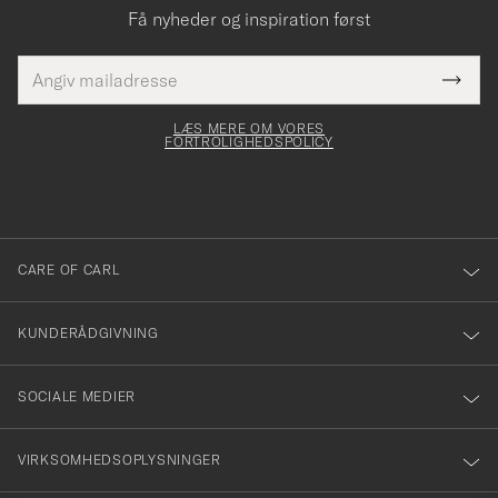
Få nyheder og inspiration først
E-
Tack
Dette
mailadresse
Submi
elt skal
för
Newsl
dfyldes
Form
LÆS MERE OM VORES
att
FORTROLIGHEDSPOLICY
du
anmälde
dig
till
CARE OF CARL
vårt
nyhetsbrev!
KUNDERÅDGIVNING
SOCIALE MEDIER
VIRKSOMHEDSOPLYSNINGER