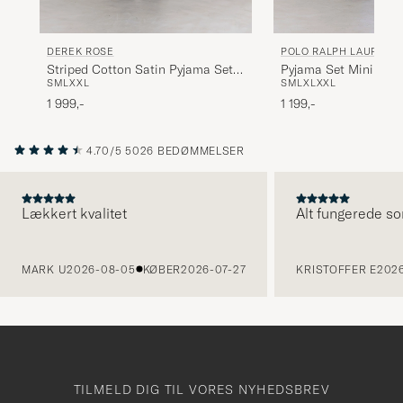
DEREK ROSE
POLO RALPH LAUREN
Striped Cotton Satin Pyjama Set
Pyjama Set Mini Gin
S
M
L
XXL
S
M
L
XL
XXL
Navy
1 999,-
1 199,-
4.70/5
5026 BEDØMMELSER
Lækkert kvalitet
Alt fungerede so
FORRIGE
MARK U
2026-08-05
KØBER
2026-07-27
KRISTOFFER E
2026
TILMELD DIG TIL VORES NYHEDSBREV