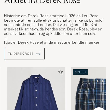
Andet fra Derek Rose
Historien om Derek Rose startede i 1926 da Lou Rose
begyndte at fremstille eksklusivt nattøj i silke og bomuld i
den centrale del af London. Det var dog først i 1953 at
mærket fik sit navn, da hendes søn, Derek Rose, blev en
del af virksomheden og opkaldte den efter ham selv.
I dag er Derek Rose et af de mest anerkendte mærker
inden for eksklusivt loungewear, undertøj og pyjamas’er.
TIL DEREK ROSE
NYHED