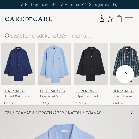
The Care of Carl Passport
Søg
DEREK ROSE
POLO RALPH LAU
DEREK ROSE
DEREK ROSE
REN
Striped Cotton Satin
Pyjama Set Mini
Piped Jacquard
Piped Checked
Pyjama Set Navy
Gingham Blue
Cotton Pyjama Set
Cotton Pyjama Set
1 999,-
1 199,-
2 699,-
2 699,-
Black
Navy
TØJ
/
PYJAMAS & MORGENKÅBER
/
NATTØJ
/
PYJAMAS