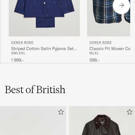
DEREK ROSE
DEREK ROSE
Striped Cotton Satin Pyjama Set
Classic Fit Woven Cott
S
M
L
XXL
M
L
XL
Navy
Shorts Navy
1 999,-
599,-
Best of British