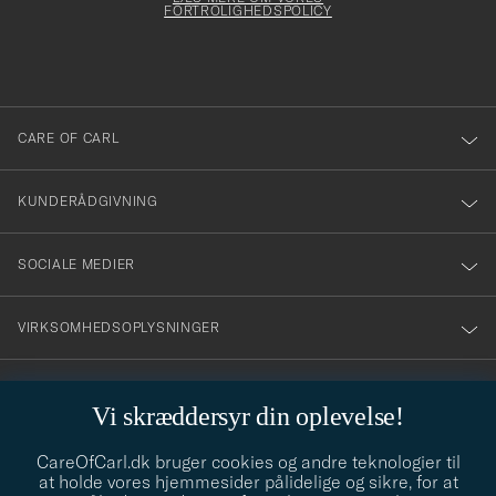
att
FORTROLIGHEDSPOLICY
du
anmälde
dig
till
CARE OF CARL
vårt
nyhetsbrev!
KUNDERÅDGIVNING
SOCIALE MEDIER
VIRKSOMHEDSOPLYSNINGER
Vi skræddersyr din oplevelse!
STILRÅD
CareOfCarl.dk bruger cookies og andre teknologier til
Behøver du hjælp til at finde din stil? Lad os hjælpe dig, vi hjælper
at holde vores hjemmesider pålidelige og sikre, for at
gerne til!
info@careofcarl.dk