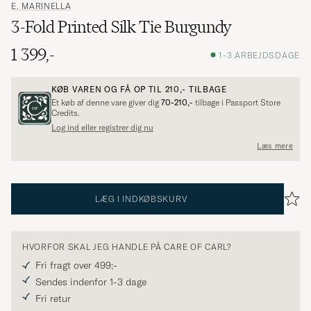
E. MARINELLA
3-Fold Printed Silk Tie Burgundy
1 399,-
1-3 ARBEJDSDAGE
KØB VAREN OG FÅ OP TIL
210,-
TILBAGE
Et køb af denne vare giver dig
70-210,-
tilbage i Passport Store
Credits.
Log ind eller registrer dig nu
Læs mere
LÆG I INDKØBSKURV
HVORFOR SKAL JEG HANDLE PÅ CARE OF CARL?
Fri fragt over 499;-
Sendes indenfor 1-3 dage
Fri retur