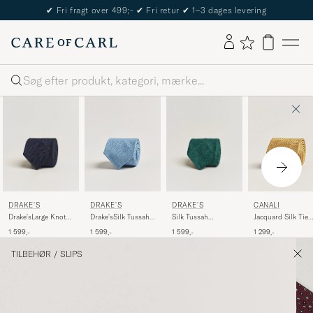
The Care of Carl Passport
Søg
DRAKE'S
DRAKE'S
DRAKE'S
CANALI
Drake'sLarge Knot
Silk Tussah
Drake'sSilk Tussah
Jacquard Silk Tie
Handrolled
Handrolled Tie
Handrolled TieSky
Yellow
1 599,-
1 599,-
1 599,-
1 299,-
Grenadine Silk
Green
Blue
TieNavy
TILBEHØR
/
SLIPS