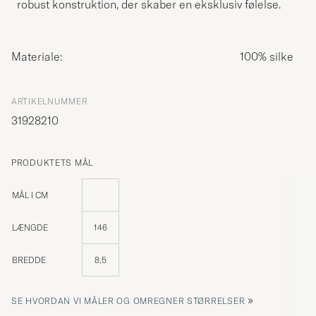
robust konstruktion, der skaber en eksklusiv følelse.
Materiale:
100% silke
ARTIKELNUMMER
31928210
PRODUKTETS MÅL
MÅL I CM
LÆNGDE
146
BREDDE
8,5
»
SE HVORDAN VI MÅLER OG OMREGNER STØRRELSER