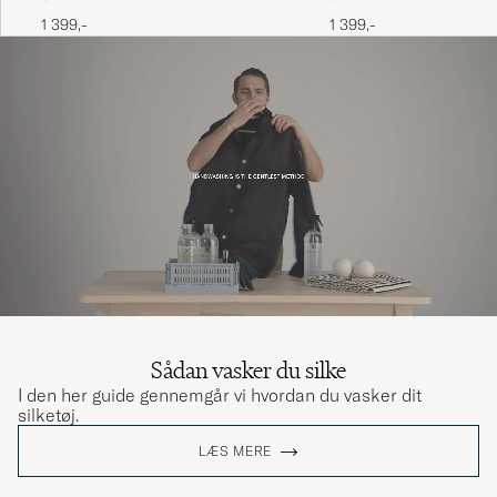
1 399,-
1 399,-
Sådan vasker du silke
I den her guide gennemgår vi hvordan du vasker dit
silketøj.
LÆS MERE