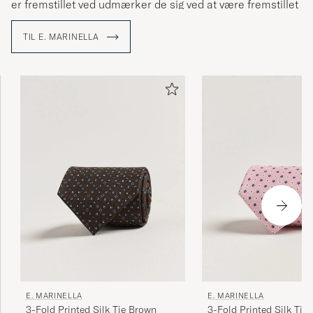
er fremstillet ved udmærker de sig ved at være fremstillet
af håndtrykte silkestoffer fra England. Noget som man
stolt kan sige at man har anvendt sig af siden firmaet blev
TIL E. MARINELLA
grundlagt.
I dag drives familiefirmaet af Alessandro Marinella, fjerde
generation Marinella og man fortsætter med at tiltrække
alt fra statsoverhoveder til stilconnaisseurs verden over.
E. MARINELLA
E. MARINELLA
3-Fold Printed Silk Tie Brown
3-Fold Printed Silk Tie 