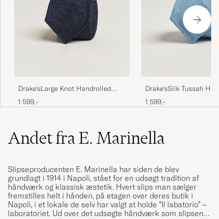
Drake'sLarge Knot Handrolled
Drake'sSilk Tussah Han
Grenadine Silk TieNavy
TieSky Blue
1 599,-
1 599,-
Andet fra E. Marinella
Slipseproducenten E. Marinella har siden de blev
grundlagt i 1914 i Napoli, stået for en udsøgt tradition af
håndværk og klassisk æstetik. Hvert slips man sælger
fremstilles helt i hånden, på etagen over deres butik i
Napoli, i et lokale de selv har valgt at holde ”Il labatorio” –
laboratoriet. Ud over det udsøgte håndværk som slipsene