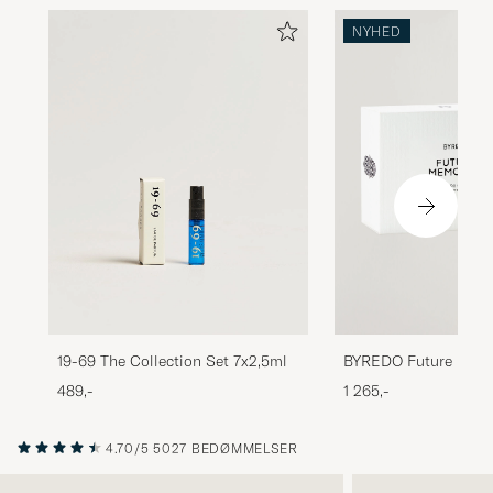
NYHED
19-69 The Collection Set 7x2,5ml
BYREDO Future Memo
Parfum 50ml
489,-
1 265,-
4.70/5
5027 BEDØMMELSER