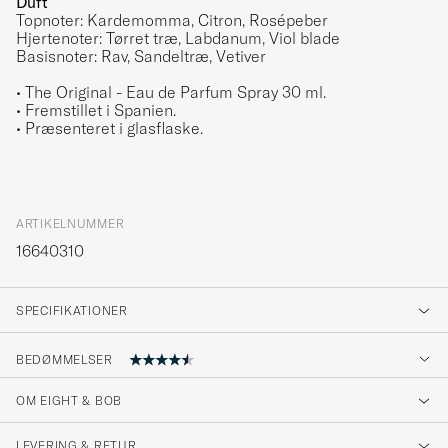
Duft
Topnoter: Kardemomma, Citron, Rosépeber
Hjertenoter: Tørret træ, Labdanum, Viol blade
Basisnoter: Rav, Sandeltræ, Vetiver
• The Original - Eau de Parfum Spray 30 ml.
• Fremstillet i Spanien.
• Præsenteret i glasflaske.
ARTIKELNUMMER
16640310
SPECIFIKATIONER
BEDØMMELSER
OM EIGHT & BOB
Endelig, min mann har funnet sin parfyme......
Dufter ufattelig godt på han❤️
LEVERING & RETUR