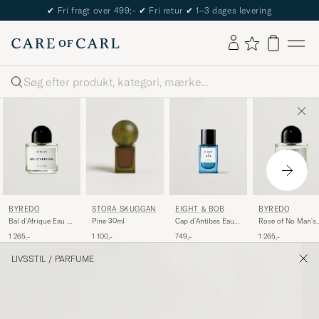
✔
Fri fragt over 499;-
✔
Fri retur
✔
1–3 dages levering
Søg
BYREDO
STORA SKUGGAN
BYREDO
EIGHT & BOB
Bal d'Afrique Eau de
Pine 30ml
Rose of No Man's
Cap d'Antibes Eau
Parfum 50ml
Land Eau de Parf
de Parfum 30ml
1 265,-
1 100,-
1 265,-
749,-
50ml
LIVSSTIL
/
PARFUME