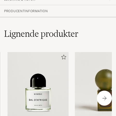
SIRI V
KØBTE PÅ CAREOFCARL.NO
PRODUCENTINFORMATION
Eftersom care of carl är nytt för mig så har jag
Lignende
produkter
tänkt prova mig fram lite, därför är små
flaskor bra.
RONNY B
KØBTE PÅ CAREOFCARL.SE