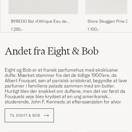
BYREDO Bal d'Afrique Eau de
Stora Skuggan Pine 30
Parfum 50ml
1 265,-
1 100,-
Andet fra Eight & Bob
Eight og Bob er et fransk parfumehus med eksklusive
dufte. Mærket stammer fra det de tidlige 1900'ere, da
Albert Fouquet, søn af parisisk aristokrat, begyndte at lave
parfumer i familiens palads sammen med sin butler.
Hurtigt blev der snakket om duftene, men det var først da
Fouquets veje blev krydset af en ung amerikansk
studerende, John F. Kennedy, at efterspørgslen for alvor
begyndte at tage fart.
TIL EIGHT & BOB
Navnet "Eight & Bob" kommer fra JFKs bestilling: ”Eight
samples, and if your production allows, another one for
Bob”.