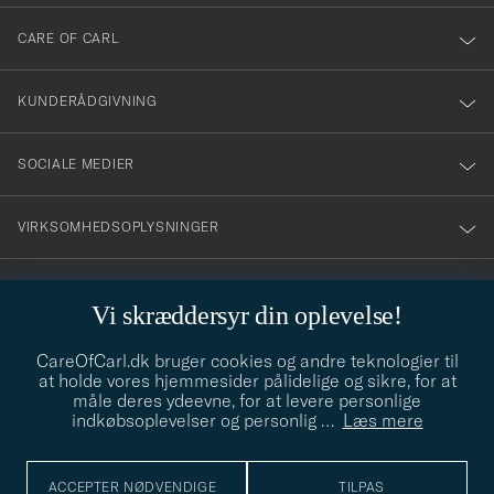
dig
till
CARE OF CARL
vårt
nyhetsbrev!
KUNDERÅDGIVNING
SOCIALE MEDIER
VIRKSOMHEDSOPLYSNINGER
Vi skræddersyr din oplevelse!
STILRÅD
CareOfCarl.dk bruger cookies og andre teknologier til
Behøver du hjælp til at finde din stil? Lad os hjælpe dig, vi hjælper
at holde vores hjemmesider pålidelige og sikre, for at
gerne til!
info@careofcarl.dk
måle deres ydeevne, for at levere personlige
indkøbsoplevelser og personlig
…
Læs mere
STILRÅD
ACCEPTER NØDVENDIGE
TILPAS