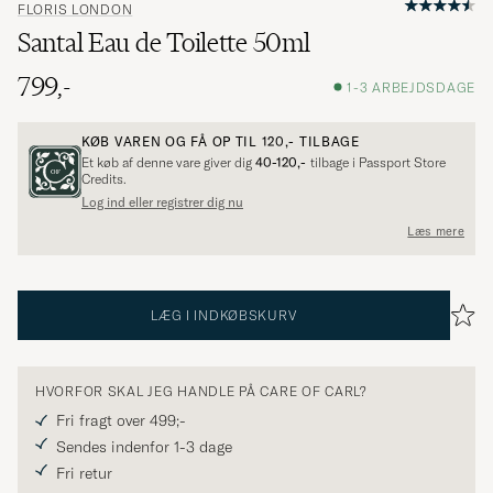
FLORIS LONDON
Santal Eau de Toilette 50ml
799,-
1-3 ARBEJDSDAGE
KØB VAREN OG FÅ OP TIL
120,-
TILBAGE
Et køb af denne vare giver dig
40-120,-
tilbage i Passport Store
Credits.
Log ind eller registrer dig nu
Læs mere
LÆG I INDKØBSKURV
HVORFOR SKAL JEG HANDLE PÅ CARE OF CARL?
Fri fragt over 499;-
Sendes indenfor 1-3 dage
Fri retur