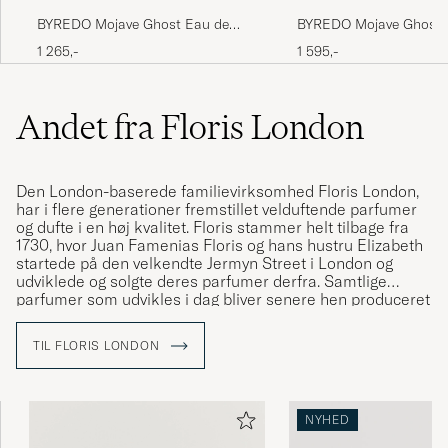
BYREDO Mojave Ghost Eau de
BYREDO Mojave Ghost 
Parfum 50ml
Parfum 50ml
1 265,-
1 595,-
Andet fra Floris London
Den London-baserede familievirksomhed Floris London,
har i flere generationer fremstillet velduftende parfumer
og dufte i en høj kvalitet. Floris stammer helt tilbage fra
1730, hvor Juan Famenias Floris og hans hustru Elizabeth
startede på den velkendte Jermyn Street i London og
udviklede og solgte deres parfumer derfra. Samtlige
parfumer som udvikles i dag bliver senere hen produceret
fra deres fabrik i Devon, England. I dag drives Floris af
9'ende generation og p
å trods af deres høje alder formår
TIL FLORIS LONDON
Floris altid at følge med tiden og
kvaliteten på Floris
parfumer er derfor stadig lige så høj, som den altid har
været.
NYHED