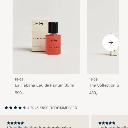
19-69
19-69
La Habana Eau de Parfum 30ml
The Collection Set 7
599,-
489,-
4.70/5
5599 BEDØMMELSER
Virkelig tjekket kundeoplevelse.
Lækkert kvalit