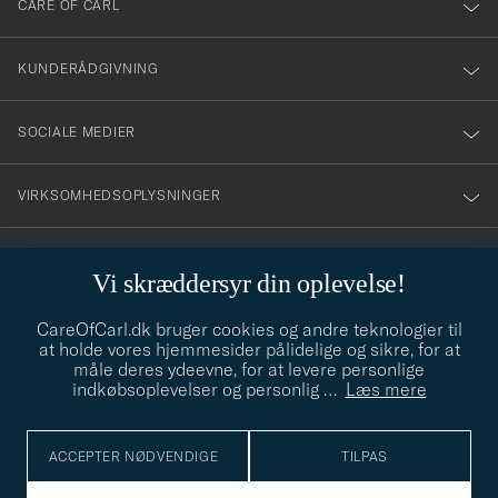
CARE OF CARL
vårt
nyhetsbrev!
KUNDERÅDGIVNING
SOCIALE MEDIER
VIRKSOMHEDSOPLYSNINGER
Vi skræddersyr din oplevelse!
STILRÅD
CareOfCarl.dk bruger cookies og andre teknologier til
Behøver du hjælp til at finde din stil? Lad os hjælpe dig, vi hjælper
at holde vores hjemmesider pålidelige og sikre, for at
gerne til!
info@careofcarl.dk
måle deres ydeevne, for at levere personlige
indkøbsoplevelser og personlig
…
Læs mere
STILRÅD
ACCEPTER NØDVENDIGE
TILPAS
© Care of Carl 2026