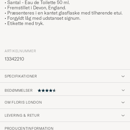
• Santal
- Eau de Toilette 50 ml.
• Fremstillet i Devon, England.
• Præsenteres i en kantet glasflaske med tilhørende etui.
• Forgyldt låg med udstanset signum.
• Etikette med tryk.
ARTIKELNUMMER
13342210
SPECIFIKATIONER
BEDØMMELSER
OM FLORIS LONDON
Fin parfym med mycket fräsch doft
LEVERING & RETUR
PETER A
KØBTE PÅ CAREOFCARL.SE
PRODUCENTINFORMATION