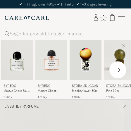
✔
Fri fragt over 499;-
✔
Fri retur
✔
1–3 dages levering
Søg
BYREDO
BYREDO
STORA SKUGGA
STORA SKUGGAN
Mojave Ghost Eau
Mojave Ghost
Pine 30ml
Monkeyflower 30ml
de Parfum 50ml
Absolu de Parfum
1 265,-
1 595,-
1 100,-
1 100,-
50ml
LIVSSTIL
/
PARFUME