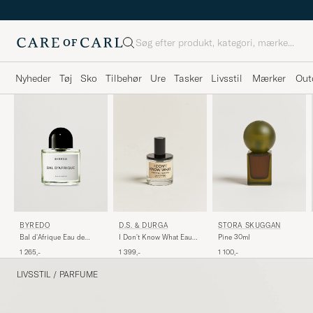
Søg
Nyheder
Tøj
Sko
Tilbehør
Ure
Tasker
Livsstil
Mærker
Out
BYREDO
D.S. & DURGA
STORA SKUGGAN
Bal d'Afrique Eau de
I Don't Know What Eau
Pine 30ml
Parfum 50ml
de Parfum 50ml
1 265,-
1 399,-
1 100,-
LIVSSTIL
/
PARFUME