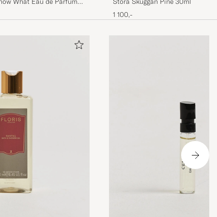
 Know What Eau de Parfum
Stora Skuggan Pine 30ml
1 100,-