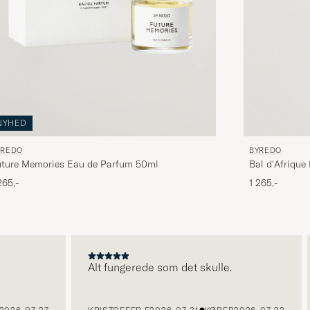
NYHED
BYREDO
YREDO
Bal d'Afriqu
uture Memories Eau de Parfum 50ml
1 265,-
265,-
Alt fungerede som det skulle.