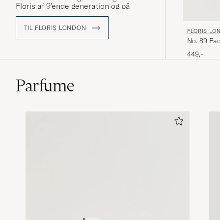
Floris af 9'ende generation og p
å
trods af deres høje alder formår
Floris altid at følge med tiden
TIL FLORIS LONDON
FLORIS LO
og
kvaliteten på Floris parfumer er
No. 89 Fac
derfor stadig lige så høj, som den altid
har været.
449,-
Parfume