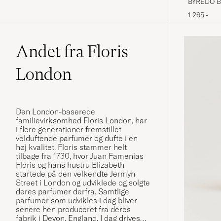
BYREDO Ba
1 265,-
Andet fra Floris
London
Den London-baserede
familievirksomhed Floris London, har
i flere generationer fremstillet
velduftende parfumer og dufte i en
høj kvalitet. Floris stammer helt
tilbage fra 1730, hvor Juan Famenias
Floris og hans hustru Elizabeth
startede på den velkendte Jermyn
Street i London og udviklede og solgte
deres parfumer derfra. Samtlige
parfumer som udvikles i dag bliver
senere hen produceret fra deres
fabrik i Devon, England. I dag drives