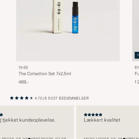
19-69
B
The Collection Set 7x2,5ml
F
489,-
1 
4.70/5
5027 BEDØMMELSER
FORRIGE
NÆSTE
tjekket kundeoplevelse.
Lækkert kvalitet