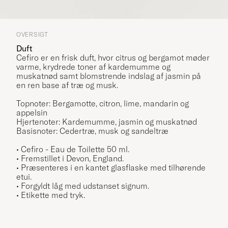
OVERSIGT
Duft
Cefiro er en frisk duft, hvor citrus og bergamot møder
varme, krydrede toner af kardemumme og
muskatnød samt blomstrende indslag af jasmin på
en ren base af træ og musk.
Topnoter: Bergamotte, citron, lime, mandarin og
appelsin
Hjertenoter: Kardemumme, jasmin og muskatnød
Basisnoter: Cedertræ, musk og sandeltræ
• Cefiro
- Eau de Toilette 50 ml.
• Fremstillet i Devon, England.
• Præsenteres i en kantet glasflaske med tilhørende
etui.
• Forgyldt låg med udstanset signum.
• Etikette med tryk
.