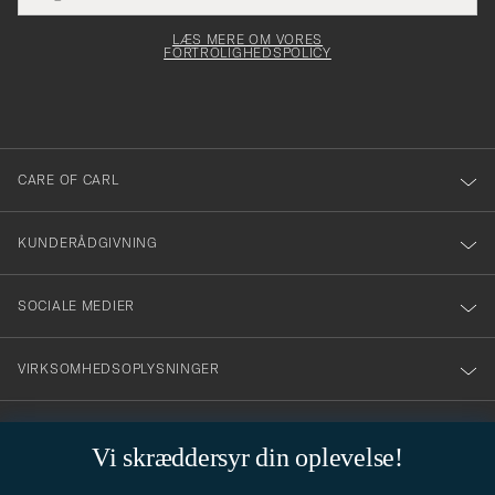
elt skal
för
Newsl
dfyldes
Form
LÆS MERE OM VORES
att
FORTROLIGHEDSPOLICY
du
anmälde
dig
till
CARE OF CARL
vårt
nyhetsbrev!
KUNDERÅDGIVNING
SOCIALE MEDIER
VIRKSOMHEDSOPLYSNINGER
Vi skræddersyr din oplevelse!
STILRÅD