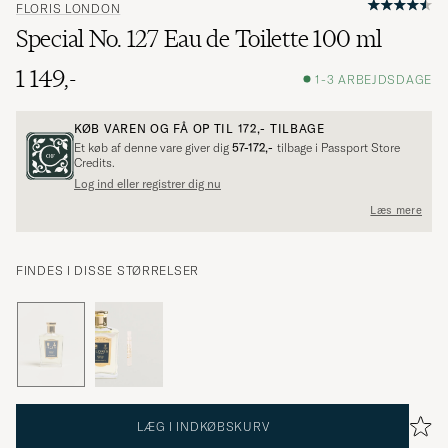
FLORIS LONDON
Special No. 127 Eau de Toilette 100 ml
1 149,-
1-3 ARBEJDSDAGE
KØB VAREN OG FÅ OP TIL
172,-
TILBAGE
Et køb af denne vare giver dig
57-172,-
tilbage i Passport Store
Credits.
Log ind eller registrer dig nu
Læs mere
FINDES I DISSE STØRRELSER
LÆG I INDKØBSKURV