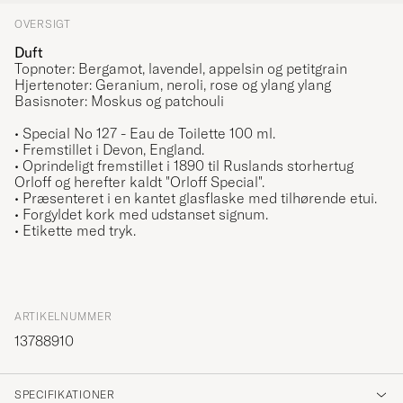
OVERSIGT
Duft
Topnoter: Bergamot, lavendel, appelsin og petitgrain
Hjertenoter: Geranium, neroli, rose og ylang ylang
Basisnoter: Moskus og patchouli
• Special No 127
- Eau de Toilette 100 ml.
• Fremstillet i Devon, England.
• Oprindeligt fremstillet i 1890 til Ruslands storhertug
Orloff og herefter kaldt "Orloff Special".
• Præsenteret i en kantet glasflaske med tilhørende etui.
• Forgyldet kork med udstanset signum.
• E
tikette med tryk.
ARTIKELNUMMER
13788910
SPECIFIKATIONER