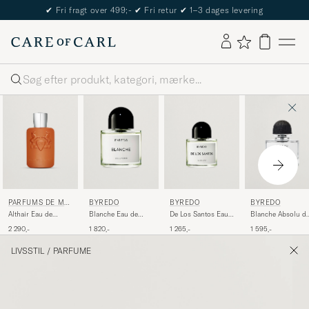
✔
Fri fragt over 499;-
✔
Fri retur
✔
1–3 dages levering
Søg
PARFUMS DE MA
BYREDO
BYREDO
BYREDO
RLY
Althair Eau de
Blanche Eau de
De Los Santos Eau
Blanche Absolu d
Parfum 125ml
Parfum 100ml
de Parfum 50ml
Parfum 50ml
2 290,-
1 820,-
1 265,-
1 595,-
LIVSSTIL
/
PARFUME