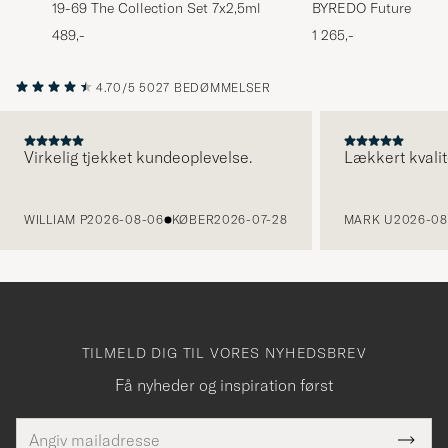
19-69 The Collection Set 7x2,5ml
BYREDO Future Memo
Parfum 50ml
489,-
1 265,-
4.70/5
5027 BEDØMMELSER
Virkelig tjekket kundeoplevelse.
Lækkert kvalit
FORRIGE
WILLIAM P
2026-08-06
KØBER
2026-07-28
MARK U
2026-08
TILMELD DIG TIL VORES NYHEDSBREV
Få nyheder og inspiration først
E-
Tack
Dette
mailadresse
Submi