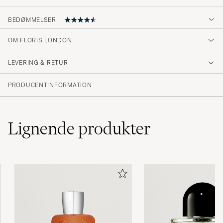
BEDØMMELSER
OM FLORIS LONDON
Jeg likte den, men frua syns ikke den var så.
Ra :)
LEVERING & RETUR
YNGVE E
KØBTE PÅ CAREOFCARL.NO
PRODUCENTINFORMATION
Lignende
produkter