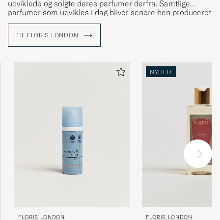
udviklede og solgte deres parfumer derfra. Samtlige
parfumer som udvikles i dag bliver senere hen produceret
fra deres fabrik i Devon, England. I dag drives Floris af
9'ende generation og p
å trods af deres høje alder formår
TIL FLORIS LONDON
Floris altid at følge med tiden og
kvaliteten på Floris
parfumer er derfor stadig lige så høj, som den altid har
været.
NYHED
FLORIS LONDON
FLORIS LONDON