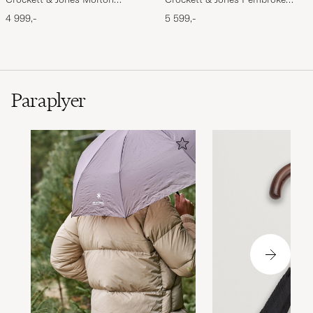
Chukka Black Rough-Out Suede
Derbys Black Calf
4 999,-
5 599,-
Paraplyer