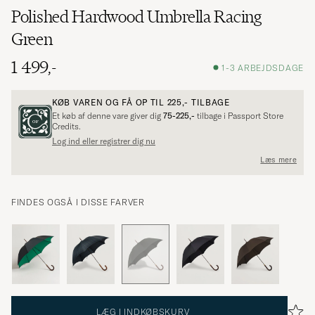
Polished Hardwood Umbrella Racing
Green
1 499,-
1-3 ARBEJDSDAGE
KØB VAREN OG FÅ OP TIL
225,-
TILBAGE
Et køb af denne vare giver dig
75-225,-
tilbage i Passport Store
Credits.
Log ind eller registrer dig nu
Læs mere
FINDES OGSÅ I DISSE FARVER
LÆG I INDKØBSKURV