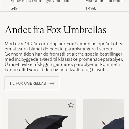
Snow Peak Ultra Light Umbrella
Fox Umbrellas Polished
Grey
Hardwood Umbrella Bl
549,-
1 499,-
Andet fra Fox Umbrellas
Med over 140 års erfaring har Fox Umbrellas opnået et ry
om at være blandt de bedste paraplymagere i verden.
Gennem tiden har de fremstillet alt fra specialbestillinger
med indbyggede sværd til klassiske promenadeparaplyer.
Uanset hvilke afskygninger deres paraplyer er kommet i
har de altid været i den højeste kvalitet og blevet
fremstillet fra deres lille fabrik i England.
TIL FOX UMBRELLAS