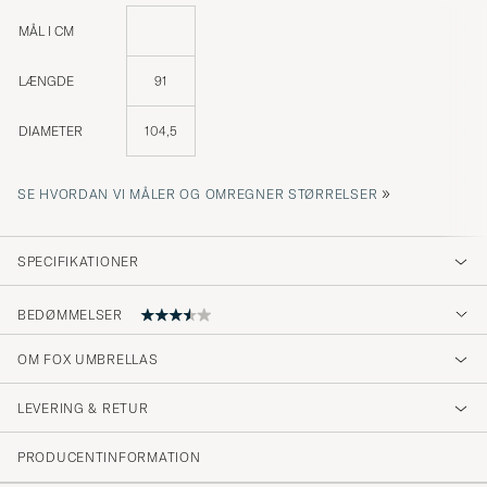
MÅL I CM
LÆNGDE
91
DIAMETER
104,5
»
SE HVORDAN VI MÅLER OG OMREGNER STØRRELSER
SPECIFIKATIONER
BEDØMMELSER
OM FOX UMBRELLAS
Beautiful, Classic and solid umbrella
LEVERING & RETUR
BERIT U
KØBTE PÅ CAREOFCARL.NO
PRODUCENTINFORMATION