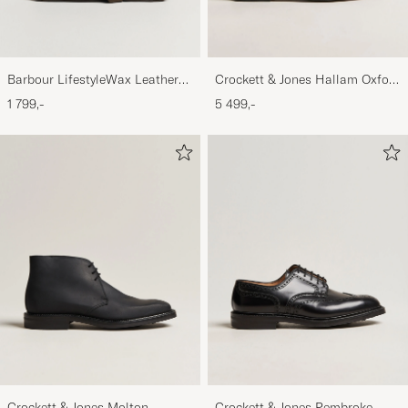
Barbour LifestyleWax Leather
Crockett & Jones Hallam Oxford
Briefcase Olive
Black Calf
1 799,-
5 499,-
Crockett & Jones Molton
Crockett & Jones Pembroke