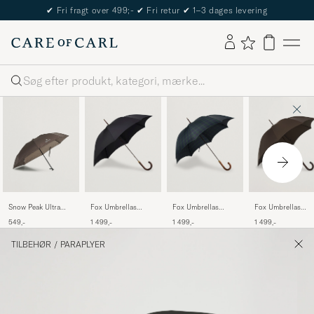
✔
Fri fragt over 499;-
✔
Fri retur
✔
1–3 dages levering
Søg
Snow Peak Ultra
Fox Umbrellas
Fox Umbrellas
Fox Umbrellas
Light Umbrella Grey
Polished Hardwood
Hardwood Umbrella
Polished Hardwo
549,-
1 499,-
1 499,-
1 499,-
Umbrella Black
Blackwatch Tartan
Umbrella Brown
TILBEHØR
/
PARAPLYER