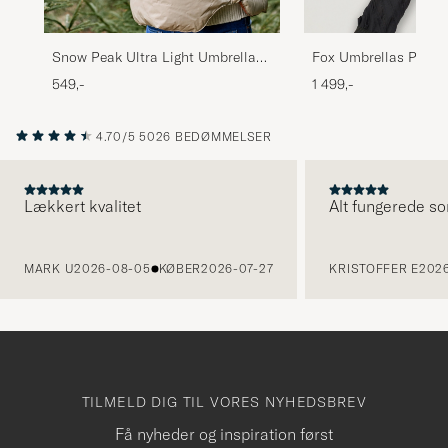
Snow Peak Ultra Light Umbrella
Fox Umbrellas Polis
Grey
Hardwood Umbrella 
549,-
1 499,-
4.70/5
5026 BEDØMMELSER
Lækkert kvalitet
Alt fungerede so
FORRIGE
MARK U
2026-08-05
KØBER
2026-07-27
KRISTOFFER E
2026
TILMELD DIG TIL VORES NYHEDSBREV
Få nyheder og inspiration først