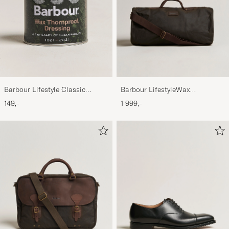
Barbour LifestyleWax
Barbour Lifestyle Classic
HoldallOlive
Thornproof Dressing
1 999,-
149,-