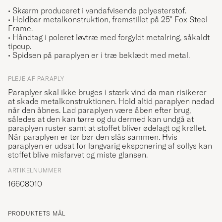
• Skærm produceret i vandafvisende polyesterstof.
• Holdbar metalkonstruktion, fremstillet på 25" Fox Steel
Frame.
• Håndtag i poleret løvtræ med forgyldt metalring, såkaldt
tipcup
.
• Spidsen på paraplyen er i træ beklædt med metal.
PLEJE AF PARAPLY
Paraplyer skal ikke bruges i stærk vind da man risikerer
at skade metalkonstruktionen. Hold altid paraplyen nedad
når den åbnes. Lad paraplyen være åben efter brug,
således at den kan tørre og du dermed kan undgå at
paraplyen ruster samt at stoffet bliver ødelagt og krøllet.
Når paraplyen er tør bør den slås sammen. Hvis
paraplyen er udsat for langvarig eksponering af sollys kan
stoffet blive misfarvet og miste glansen.
ARTIKELNUMMER
16608010
PRODUKTETS MÅL