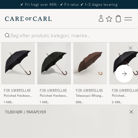
✔
Fri fragt over 499;-
✔
Fri retur
✔
1–3 dages levering
Søg
FOX UMBRELLAS
FOX UMBRELLAS
FOX UMBRELLAS
FOX UMBRELLA
Polished Hardwood
Polished Hardwood
Telescopic Whangee
Polished
Umbrella Black
Umbrella Racing
Crook Umbrella
Cherrywood Solid
1 499,-
1 499,-
699,-
3 499,-
Green
Brown
Umbrella Black
TILBEHØR
/
PARAPLYER