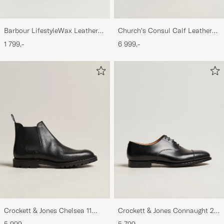
Barbour LifestyleWax Leather
Church's Consul Calf Leather
Briefcase Olive
Oxford Black
1 799,-
6 999,-
Crockett & Jones Chelsea 11
Crockett & Jones Connaught 2
Black Calf Grained
City Sole Black Calf