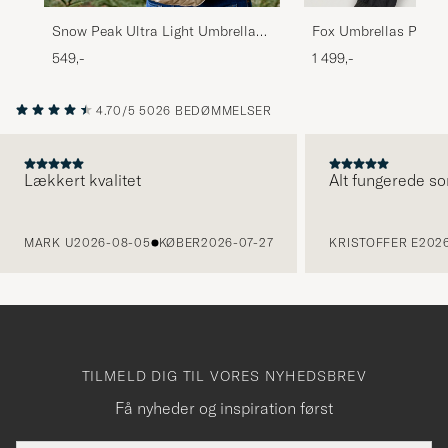
Snow Peak Ultra Light Umbrella
Fox Umbrellas Polis
Grey
Hardwood Umbrella 
549,-
1 499,-
4.70/5
5026 BEDØMMELSER
Lækkert kvalitet
Alt fungerede so
FORRIGE
MARK U
2026-08-05
KØBER
2026-07-27
KRISTOFFER E
2026
TILMELD DIG TIL VORES NYHEDSBREV
Få nyheder og inspiration først