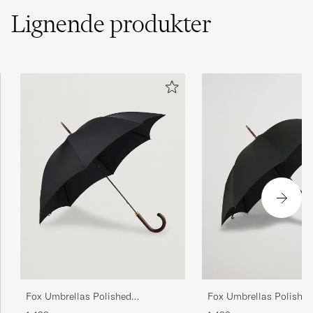
Lignende
produkter
Fox Umbrellas Polished
Fox Umbrellas Polished
Hardwood Umbrella Black
Hardwo