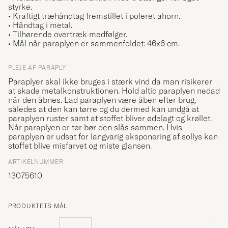
styrke.
• Kraftigt træhåndtag fremstillet i poleret ahorn.
• Håndtag i metal.
• Tilhørende overtræk medfølger.
• Mål når paraplyen er sammenfoldet: 46x6 cm.
PLEJE AF PARAPLY
Paraplyer skal ikke bruges i stærk vind da man risikerer
at skade metalkonstruktionen. Hold altid paraplyen nedad
når den åbnes. Lad paraplyen være åben efter brug,
således at den kan tørre og du dermed kan undgå at
paraplyen ruster samt at stoffet bliver ødelagt og krøllet.
Når paraplyen er tør bør den slås sammen. Hvis
paraplyen er udsat for langvarig eksponering af sollys kan
stoffet blive misfarvet og miste glansen.
ARTIKELNUMMER
13075610
PRODUKTETS MÅL