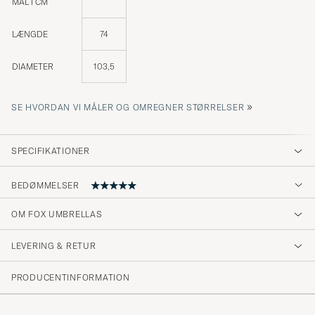
MÅL I CM
LÆNGDE
74
DIAMETER
103,5
»
SE HVORDAN VI MÅLER OG OMREGNER STØRRELSER
SPECIFIKATIONER
BEDØMMELSER
OM FOX UMBRELLAS
Top Qualitätsware, schnelle und zuverlässige
Abwicklung. Sehr zu empfehlen.
LEVERING & RETUR
THOMAS K
KØBTE PÅ CAREOFCARL.DE
PRODUCENTINFORMATION