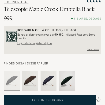
FOX UMBRELLAS
Telescopic Maple Crook Umbrella Black
999,-
1-3 ARBEJDSDAGE
KØB VAREN OG FÅ OP TIL
150,-
TILBAGE
Et køb af denne vare giver dig
50-150,-
tilbage i Passport Store
Credits.
Log ind eller registrer dig nu
Læs mere
FINDES OGSÅ I DISSE FARVER
LÆG I INDKØBSKURV