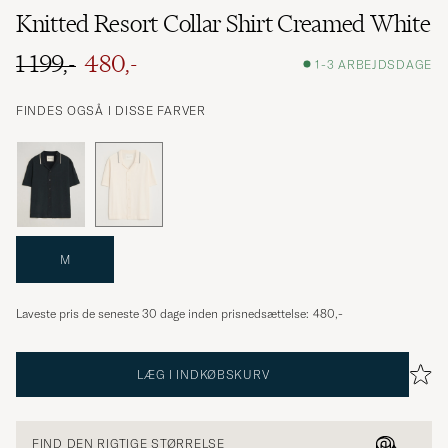
Knitted Resort Collar Shirt Creamed White
1 199,-
480,-
1-3 ARBEJDSDAGE
FINDES OGSÅ I DISSE FARVER
M
Laveste pris de seneste 30 dage inden prisnedsættelse:
480,-
LÆG I INDKØBSKURV
FIND DEN RIGTIGE STØRRELSE