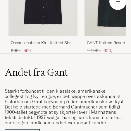
Oscar Jacobson Kirk Knitted Short
GANT Knitted Resort Col
Sleeve Shirt Navy
Black
Ordinary pris
Nedsat pris
Ordinary pris
Nedsat pris
999,-
599,-
1 199,-
600,-
Andet fra Gant
Stærkt forbundet til den klassiske, amerikanske
collegestil og Ivy League, er det næppe overraskende at
historien om Gant begynder på den amerikanske østkyst.
Det hele startede med Bernard Gantmacher som tidligt i
1900-tallet begyndte at sy skjortekraver i Manhattens
tekstildistrikt. I 1927 vælger han og hans kone at starte
deres egen fabrik som underleverandør til andre
varemærker. Skjorterne som man fremstillede for andre,