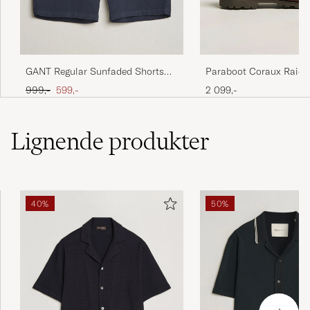
GANT Regular Sunfaded Shorts
Paraboot Coraux Raid 
Evening Blue
America
Ordinary pris
Nedsat pris
999,-
599,-
2 099,-
Lignende
produkter
40%
50%