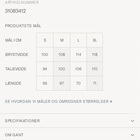
ARTIKELNUMMER
31083412
PRODUKTETS MÅL
MÅL I CM
S
M
L
XL
BRYSTVIDDE
100
108
114
118
TALJEVIDDE
94
100
106
110
LÆNGDE
65
67
70
71
»
SE HVORDAN VI MÅLER OG OMREGNER STØRRELSER
SPECIFIKATIONER
OM GANT