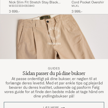
Nick Slim Fit Stretch Stay Black
Cord Pocket Overshirt 
W30
32
33
34
35
38
40
M
L
XL
Jeans Rinse Wash
3 699,-
3 999,-
GUIDES
Sådan passer du på dine bukser
At passe ordentligt på dine bukser, er nøglen til at
forlænge deres levetid. Med et par enkle tips og plejeråd
bevarer du deres kvalitet, udseende og pasform Følg
vores guide for at finde den bedste måde at tage hånd om
dine yndlingsbukser på!
LÆS MERE