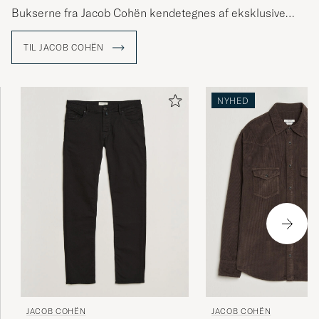
Bukserne fra Jacob Cohën kendetegnes af eksklusive
denimkvaliteter og omhyggelighed ned til mindste detalje.
Alle bukser fra Jacob Cohën bliver produceret i Italien.
TIL JACOB COHËN
NYHED
JACOB COHËN
JACOB COHËN