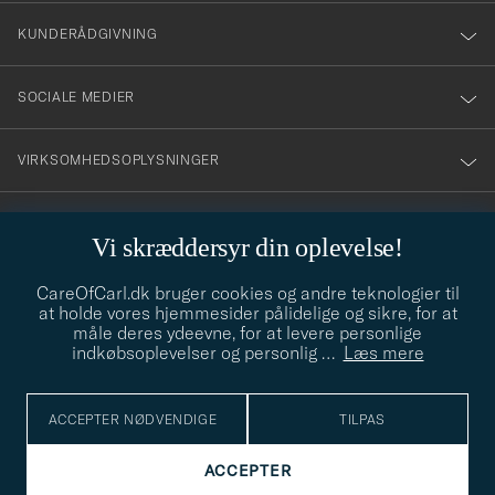
nyhetsbrev!
KUNDERÅDGIVNING
SOCIALE MEDIER
VIRKSOMHEDSOPLYSNINGER
Vi skræddersyr din oplevelse!
STILRÅD
CareOfCarl.dk bruger cookies og andre teknologier til
Behøver du hjælp til at finde din stil? Lad os hjælpe dig, vi hjælper
at holde vores hjemmesider pålidelige og sikre, for at
gerne til!
info@careofcarl.dk
måle deres ydeevne, for at levere personlige
indkøbsoplevelser og personlig
…
Læs mere
STILRÅD
ACCEPTER NØDVENDIGE
TILPAS
© Care of Carl 2026
ACCEPTER