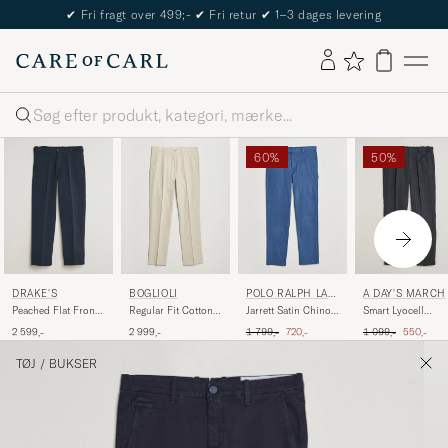
✔
Fri fragt over 499;-
✔
Fri retur
✔
1–3 dages levering
Søg
60%
50%
DRAKE'S
BOGLIOLI
POLO RALPH LAU
A DAY'S MARCH
REN
Peached Flat Front
Regular Fit Cotton
Jarrett Satin Chinos
Smart Lyocell
Cotton Chino Navy
Chinos Beige
Night Navy
Trousers Navy
Ordinary pris
Nedsat pris
Ordinary pris
Nedsat pr
2 599,-
2 999,-
1 799,-
720,-
1 099,-
550,-
TØJ
/
BUKSER