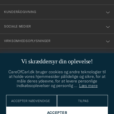
vårt
nyhetsbrev!
KUNDERÅDGIVNING
SOCIALE MEDIER
VIRKSOMHEDSOPLYSNINGER
Vi skræddersyr din oplevelse!
STILRÅD
CareOfCarl.dk bruger cookies og andre teknologier til
Behøver du hjælp til at finde din stil? Lad os hjælpe dig, vi hjælper
at holde vores hjemmesider pålidelige og sikre, for at
gerne til!
info@careofcarl.dk
måle deres ydeevne, for at levere personlige
indkøbsoplevelser og personlig
…
Læs mere
STILRÅD
ACCEPTER NØDVENDIGE
TILPAS
© Care of Carl 2026
ACCEPTER