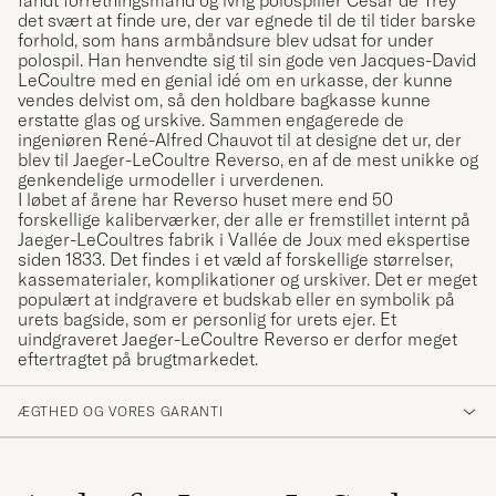
fandt forretningsmand og ivrig polospiller César de Trey
det svært at finde ure, der var egnede til de til tider barske
forhold, som hans armbåndsure blev udsat for under
polospil. Han henvendte sig til sin gode ven Jacques-David
LeCoultre med en genial idé om en urkasse, der kunne
vendes delvist om, så den holdbare bagkasse kunne
erstatte glas og urskive. Sammen engagerede de
ingeniøren René-Alfred Chauvot til at designe det ur, der
blev til Jaeger-LeCoultre Reverso, en af de mest unikke og
genkendelige urmodeller i urverdenen.
I løbet af årene har Reverso huset mere end 50
forskellige kaliberværker, der alle er fremstillet internt på
Jaeger-LeCoultres fabrik i Vallée de Joux med ekspertise
siden 1833. Det findes i et væld af forskellige størrelser,
kassematerialer, komplikationer og urskiver. Det er meget
populært at indgravere et budskab eller en symbolik på
urets bagside, som er personlig for urets ejer. Et
uindgraveret Jaeger-LeCoultre Reverso er derfor meget
eftertragtet på brugtmarkedet.
ÆGTHED OG VORES GARANTI