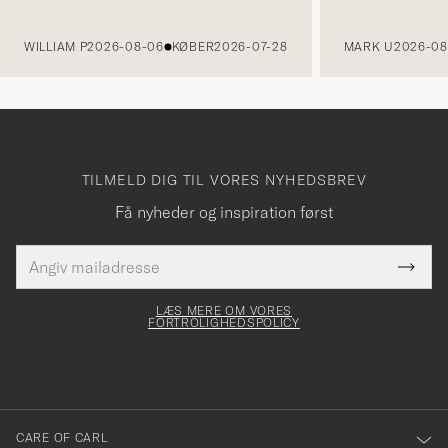
FORRIGE
WILLIAM P
2026-08-06
KØBER
2026-07-28
MARK U
2026-08
TILMELD DIG TIL VORES NYHEDSBREV
Få nyheder og inspiration først
E-
Tack
Dette
mailadresse
Submi
elt skal
för
Newsl
dfyldes
Form
LÆS MERE OM VORES
att
FORTROLIGHEDSPOLICY
du
anmälde
dig
till
CARE OF CARL