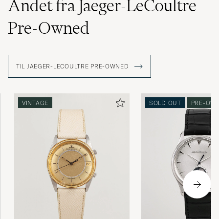
Andet fra Jaeger-LeCoultre
Pre-Owned
TIL JAEGER-LECOULTRE PRE-OWNED
VINTAGE
SOLD OUT
PRE-OW