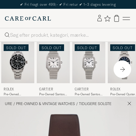
✔
Fri fragt over 499;-
✔
Fri retur
✔
1–3 dages levering
Søg
SOLD OUT
SOLD OUT
SOLD OUT
SOLD OUT
ROLEX
CARTIER
CARTIER
ROLEX
Pre-Owned
Pre-Owned Santos
Pre-Owned Santos
Pre-Owned Oyster
Submariner Date
De Steel White
De WSSA0029 Steel
Perpetual 36
16610 Steel Black
White
126000 Steel Blue
URE
/
PRE-OWNED & VINTAGE WATCHES
/
TIDLIGERE SOLGTE