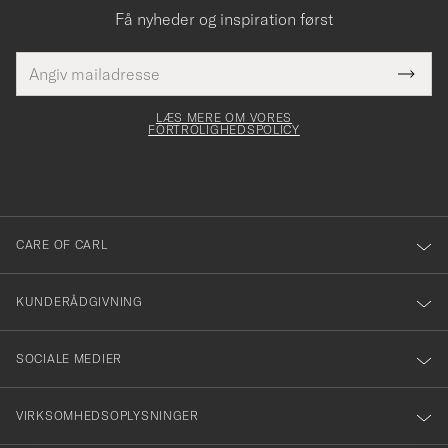
Få nyheder og inspiration først
E-
Tack
Dette
mailadresse
Submi
elt skal
för
Newsl
dfyldes
Form
LÆS MERE OM VORES
att
FORTROLIGHEDSPOLICY
du
anmälde
dig
till
CARE OF CARL
vårt
nyhetsbrev!
KUNDERÅDGIVNING
SOCIALE MEDIER
VIRKSOMHEDSOPLYSNINGER