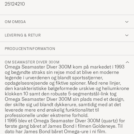
25124210
OM OMEGA
LEVERING & RETUR
PRODUCENTINFORMATION
OM SEAMASTER DIVER 300M
Omega Seamaster Diver 300M kom på markedet i 1993
og begyndte straks sin rejse mod at blive en moderne
legende i urverdenen og blandt sportsstjerner,
opdagelsesrejsende og fiktive spioner. Med rene linjer,
den karakteristiske bølgeformede urskive og heliumkrone
klokken 10 samt den robuste 5-segmentstål-link tog
Omega Seamaster Diver 300M sin plads med et design,
der skilte sig ud blandt dykkerure, samtidig med at det
leverede mere end ønskelig funktionalitet til
professionelle under ekstreme forhold.
I 1995 blev et Omega Seamaster Diver 300M (quartz) for
første gang båret af James Bond i filmen Goldeneye. Til
dato har James Bond båret Omega-ure i ni film.