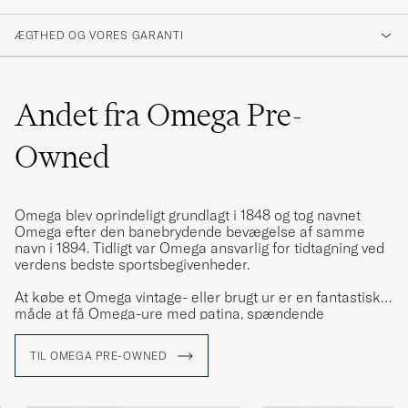
ÆGTHED OG VORES GARANTI
Andet fra Omega Pre-
Owned
Omega blev oprindeligt grundlagt i 1848 og tog navnet
Omega efter den banebrydende bevægelse af samme
navn i 1894. Tidligt var Omega ansvarlig for tidtagning ved
verdens bedste sportsbegivenheder.
At købe et Omega vintage- eller brugt ur er en fantastisk
måde at få Omega-ure med patina, spændende
proveniens og karakter. Få kvalitetsure har så meget
personlighed som Omega-ure i stål.
TIL OMEGA PRE-OWNED