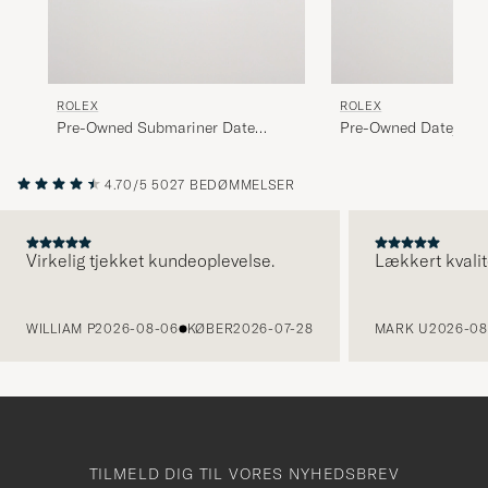
ROLEX
ROLEX
Pre-Owned Submariner Date
Pre-Owned Datejust 
16610 Steel Black
Perpetual Black Stee
4.70/5
5027 BEDØMMELSER
Virkelig tjekket kundeoplevelse.
Lækkert kvalit
FORRIGE
WILLIAM P
2026-08-06
KØBER
2026-07-28
MARK U
2026-08
TILMELD DIG TIL VORES NYHEDSBREV