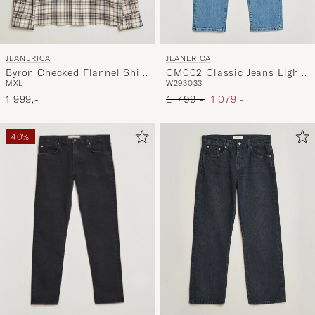
JEANERICA
JEANERICA
Byron Checked Flannel Shirt
CM002 Classic Jeans Light
M
XL
W29
30
33
Brown
Vintage 62
Ordinary pris
Nedsat pris
1 999,-
1 799,-
1 079,-
40%