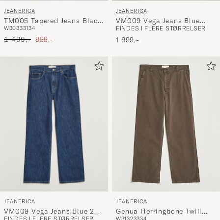
JEANERICA
JEANERICA
TM005 Tapered Jeans Black
VM009 Vega Jeans Blue
W30
33
31
34
FINDES I FLERE STØRRELSER
2 Weeks
Black
Ordinary pris
Nedsat pris
1 499,-
899,-
1 699,-
JEANERICA
JEANERICA
VM009 Vega Jeans Blue 2
Genua Herringbone Twill
FINDES I FLERE STØRRELSER
W31
32
33
34