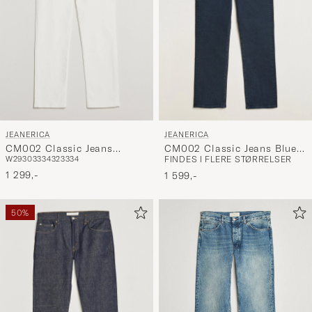
JEANERICA
JEANERICA
CM002 Classic Jeans
CM002 Classic Jeans Blue
W29
30
33
34
32
33
34
FINDES I FLERE STØRRELSER
Natural White
Black
1 299,-
1 599,-
50%