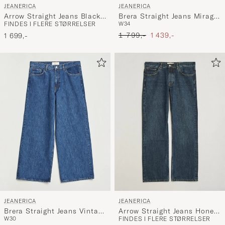
JEANERICA
JEANERICA
Arrow Straight Jeans Black
Brera Straight Jeans Mirage
FINDES I FLERE STØRRELSER
W34
Rinse
Rinse
Ordinary pris
Nedsat pris
1 799,-
1 439,-
1 699,-
JEANERICA
JEANERICA
Brera Straight Jeans Vintage
Arrow Straight Jeans Honey
W30
FINDES I FLERE STØRRELSER
95
Mid Blue