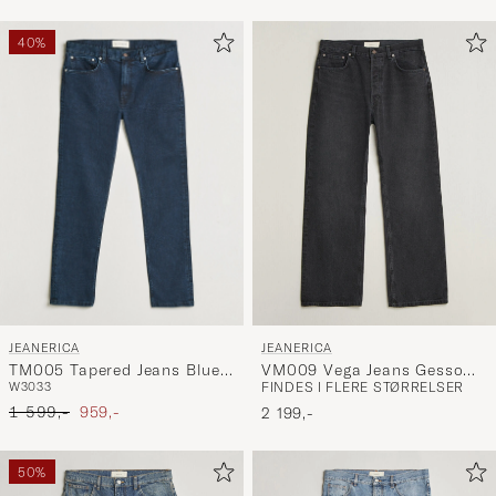
40%
JEANERICA
JEANERICA
TM005 Tapered Jeans Blue
VM009 Vega Jeans Gesso
W30
33
FINDES I FLERE STØRRELSER
Black
Black
Ordinary pris
Nedsat pris
1 599,-
959,-
2 199,-
50%