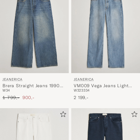
JEANERICA
JEANERICA
Brera Straight Jeans 1990
VM009 Vega Jeans Light
W34
W32
33
34
Light Vintage
Blue Righe
Ordinary pris
Nedsat pris
1 799,-
900,-
2 199,-