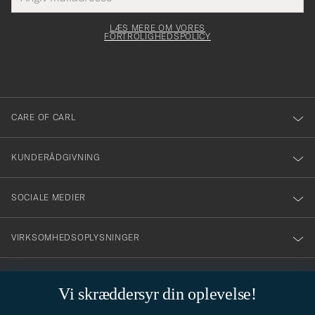
mailadresse
Submi
elt skal
för
Newsl
dfyldes
Form
LÆS MERE OM VORES
att
FORTROLIGHEDSPOLICY
du
anmälde
dig
till
CARE OF CARL
vårt
nyhetsbrev!
KUNDERÅDGIVNING
SOCIALE MEDIER
VIRKSOMHEDSOPLYSNINGER
Vi skræddersyr din oplevelse!
STILRÅD