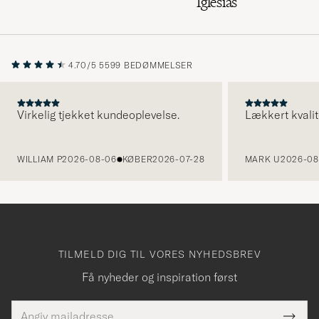
Iglesias
4.70/5
5599 BEDØMMELSER
Virkelig tjekket kundeoplevelse.
Lækkert kvalit
FORRIGE
WILLIAM P
2026-08-06
KØBER
2026-07-28
MARK U
2026-08
TILMELD DIG TIL VORES NYHEDSBREV
Få nyheder og inspiration først
E-
Tack
Dette