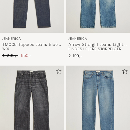
JEANERICA
JEANERICA
TM005 Tapered Jeans Blue
Arrow Straight Jeans Light
W29
FINDES I FLERE STØRRELSER
Raw
Fresco
Ordinary pris
Nedsat pris
1 299,-
650,-
2 199,-