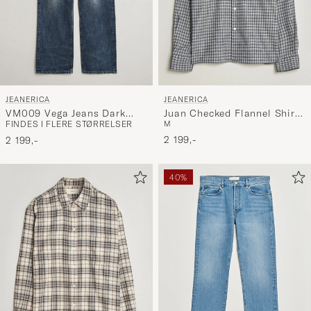
JEANERICA
JEANERICA
VM009 Vega Jeans Dark
Juan Checked Flannel Shirt
FINDES I FLERE STØRRELSER
M
Blue Righe
Blue
2 199,-
2 199,-
40%