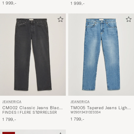
1 999,-
1 999,-
JEANERICA
JEANERICA
CM002 Classic Jeans Black
TM005 Tapered Jeans Light
FINDES I FLERE STØRRELSER
W29
31
34
31
32
33
34
Overdye
Vintage 62
1 799,-
1 799,-