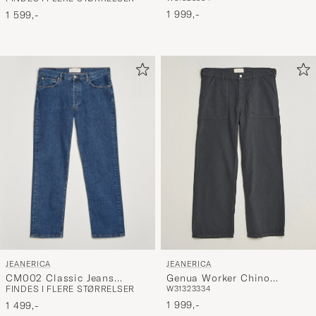
Weeks
Chino Brown
1 999,-
1 599,-
JEANERICA
JEANERICA
CM002 Classic Jeans
Genua Worker Chino
FINDES I FLERE STØRRELSER
W31
32
33
34
Vintage 95
Chevron Anthracite
1 999,-
1 499,-