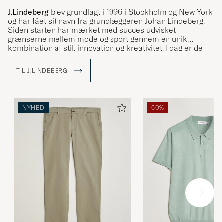
J.Lindeberg
blev grundlagt i 1996 i Stockholm og New York
og har fået sit navn fra grundlæggeren Johan Lindeberg.
Siden starten har mærket med succes udvisket
grænserne mellem mode og sport gennem en unik
kombination af stil, innovation og kreativitet. I dag er de
etableret i over 35 lande.
TIL J.LINDEBERG
Med The Bridge som symbol bringer J.Lindeberg kulturer
og ideer sammen ved at skabe tøj, der står for kvalitet,
bæredygtighed og stil. Udforsk vores sortiment hos Care
of Carl, hvor tradition møder modernitet.
NYHED
60%