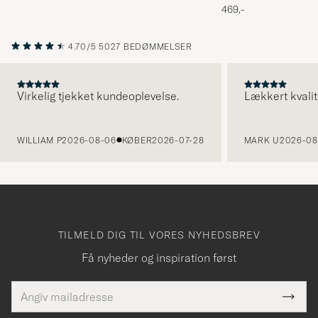
Melange
469,-
4.70/5
5027 BEDØMMELSER
Virkelig tjekket kundeoplevelse.
Lækkert kvalit
FORRIGE
WILLIAM P
2026-08-06
KØBER
2026-07-28
MARK U
2026-08
TILMELD DIG TIL VORES NYHEDSBREV
Få nyheder og inspiration først
E-
Tack
Dette
mailadresse
Submi
elt skal
Newsl