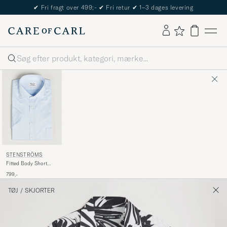
The Care of Carl Passport
Søg
STENSTRÖMS
Fitted Body Short
Sleeve Twill Shirt
799,-
Light Blue
TØJ
/
SKJORTER