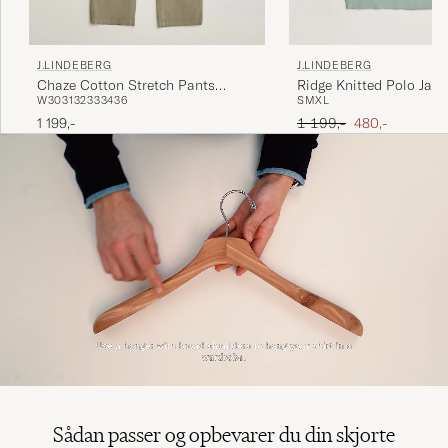
J.LINDEBERG
J.LINDEBERG
Chaze Cotton Stretch Pants
Ridge Knitted Polo Jade
W30
31
32
33
34
36
S
M
XL
Brindle
Ordinary pris
Nedsat pris
1 199,-
1 199,-
480,-
Sådan passer og opbevarer du din skjorte