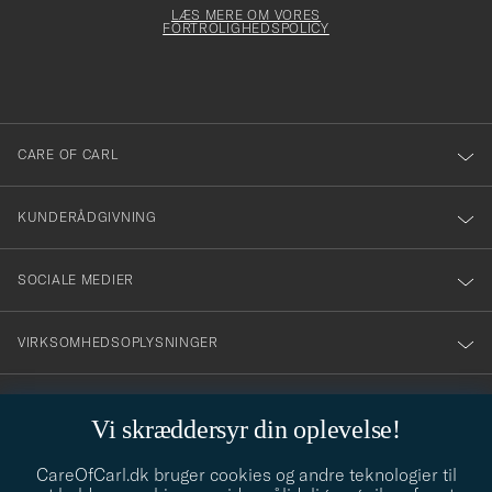
för
dfyldes
Form
LÆS MERE OM VORES
att
FORTROLIGHEDSPOLICY
du
anmälde
dig
till
CARE OF CARL
vårt
nyhetsbrev!
KUNDERÅDGIVNING
SOCIALE MEDIER
VIRKSOMHEDSOPLYSNINGER
Vi skræddersyr din oplevelse!
STILRÅD
CareOfCarl.dk bruger cookies og andre teknologier til
Behøver du hjælp til at finde din stil? Lad os hjælpe dig, vi hjælper