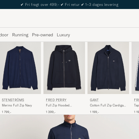
The Care of Carl Passport
door
Running
Pre-owned
Luxury
STENSTRÖMS
FRED PERRY
GANT
FR
Merino Full Zip Navy
Full Zip Hooded
Cotton Full Zip Cardigan
Tap
Sweatshirt Navy
Evening Blue
Car
1 799,-
1 399,-
1 199,-
1 1