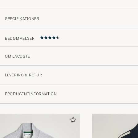
SPECIFIKATIONER
BEDØMMELSER
OM LACOSTE
4.7
LEVERING & RETUR
(6 Bedømmelse)
PRODUCENTINFORMATION
(4)
(2)
(0)
(0)
(0)