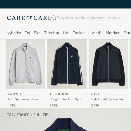
Søg
Nyheder
Tøj
Sko
Tilbehør
Ure
Tasker
Livsstil
Mærker
Out
LACOSTE
J.LINDEBERG
GANT
Full Zip Sweater Silver
Craig Knitted Full Zip JL
Hybrid Full Zip Evening
Chine
Navy
Blue
1 099,-
1 999,-
2 099,-
TØJ
/
TRØJER
/
FULL-ZIP