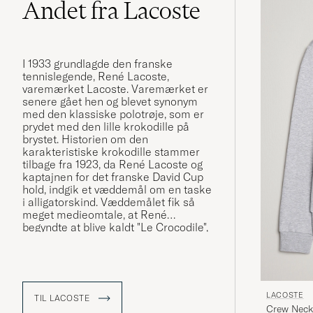
Andet fra Lacoste
I 1933 grundlagde den franske
tennislegende, René Lacoste,
varemærket Lacoste. Varemærket er
senere gået hen og blevet synonym
med den klassiske polotrøje, som er
prydet med den lille krokodille på
brystet. Historien om den
karakteristiske krokodille stammer
tilbage fra 1923, da René Lacoste og
kaptajnen for det franske David Cup
hold, indgik et væddemål om en taske
i alligatorskind. Væddemålet fik så
meget medieomtale, at René
begyndte at blive kaldt "Le Crocodile",
hvilket han var hurtig til at udnytte.
K
rokodille-logoet blev i første omgang
broderet på René Lacostes blazer,
som han havde på når han gik på
banen, men det er via de
LACOSTE
TIL LACOSTE
karakteristiske polotrøjer, at logoet
Crew Neck 