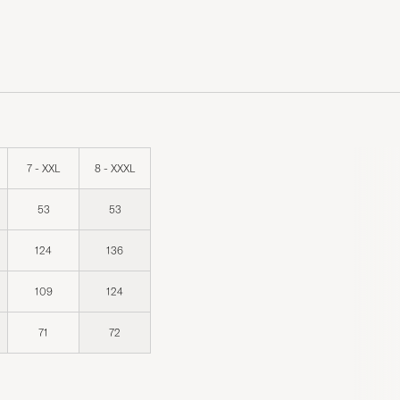
7 - XXL
8 - XXXL
53
53
124
136
109
124
71
72