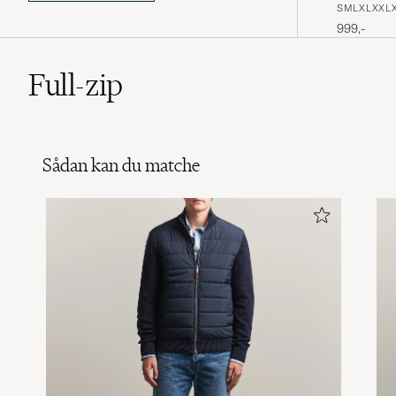
for alvor er blevet kendt.
S
M
L
XL
XXL
999,-
Full-zip
Sådan kan du matche