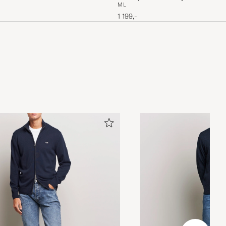
M
L
1 199,-