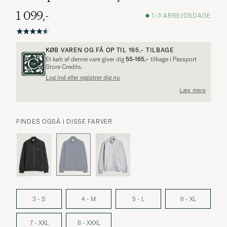
1 099,-
1-3 ARBEJDSDAGE
KØB VAREN OG FÅ OP TIL
165,-
TILBAGE
Et køb af denne vare giver dig
55-165,-
tilbage i Passport
Store Credits.
Log ind eller registrer dig nu
Læs mere
FINDES OGSÅ I DISSE FARVER
3 - S
4 - M
5 - L
6 - XL
7 - XXL
8 - XXXL