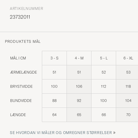
ARTIKELNUMMER
23732011
PRODUKTETS MÅL
MÅL I CM
3 - S
4 - M
5 - L
6 - XL
ÆRMELÆNGDE
51
51
52
53
BRYSTVIDDE
100
106
112
118
BUNDVIDDE
88
92
100
104
LÆNGDE
64
65
66
70
»
SE HVORDAN VI MÅLER OG OMREGNER STØRRELSER