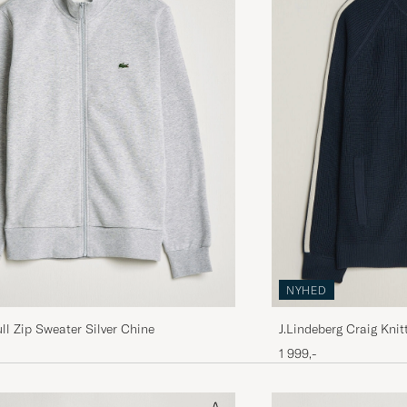
NYHED
ll Zip Sweater Silver Chine
J.Lindeberg Craig Knit
1 999,-