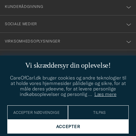
nyhetsbrev!
KUNDERÅDGIVNING
SOCIALE MEDIER
VIRKSOMHEDSOPLYSNINGER
Vi skræddersyr din oplevelse!
STILRÅD
CareOfCarl.dk bruger cookies og andre teknologier til
Behøver du hjælp til at finde din stil? Lad os hjælpe dig, vi hjælper
at holde vores hjemmesider pålidelige og sikre, for at
gerne til!
info@careofcarl.dk
måle deres ydeevne, for at levere personlige
indkøbsoplevelser og personlig
…
Læs mere
STILRÅD
ACCEPTER NØDVENDIGE
TILPAS
© Care of Carl 2026
ACCEPTER