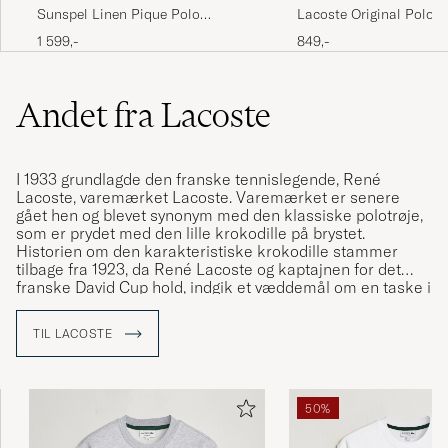
Lacoste Original Polo P
Sunspel Linen Pique Polo
Hazelwood
849,-
1 599,-
Andet fra Lacoste
I 1933 grundlagde den franske tennislegende, René
Lacoste, varemærket Lacoste. Varemærket er senere
gået hen og blevet synonym med den klassiske polotrøje,
som er prydet med den lille krokodille på brystet.
Historien om den karakteristiske krokodille stammer
tilbage fra 1923, da René Lacoste og kaptajnen for det
franske David Cup hold, indgik et væddemål om en taske i
alligatorskind. Væddemålet fik så meget medieomtale, at
René begyndte at blive kaldt "Le Crocodile", hvilket han var
TIL LACOSTE
hurtig til at udnytte. K
rokodille-logoet blev i første omgang
broderet på René Lacostes blazer, som han havde på når
han gik på banen, men det er via de karakteristiske
polotrøjer, at logoet for alvor er blevet kendt.
50%