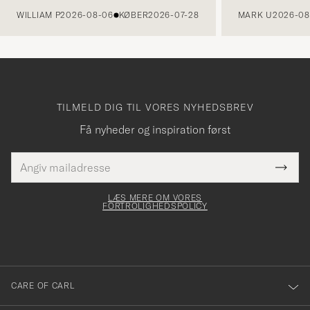
WILLIAM P
2026-08-06
KØBER
2026-07-28
MARK U
2026-08
TILMELD DIG TIL VORES NYHEDSBREV
Få nyheder og inspiration først
E-
Tack
Dette
mailadresse
Submi
elt skal
för
Newsl
dfyldes
Form
LÆS MERE OM VORES
att
FORTROLIGHEDSPOLICY
du
anmälde
dig
till
CARE OF CARL
vårt