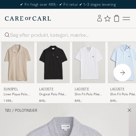
The Care of Carl Passport
Søg
LACOSTE
LACOSTE
LACOSTE
SUNSPEL
Original Polo Piké
Slim Fit Polo Piké
Slim Fit Polo Piké
Linen Pique Polo
Black
White
Rill
Hazelwood
849,-
849,-
849,-
1 599,-
TØJ
/
POLOTRØJER