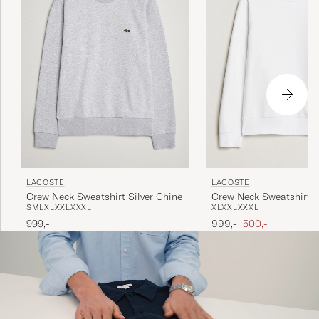
LACOSTE
LACOSTE
Crew Neck Sweatshirt Silver Chine
Crew Neck Sweatshirt 
S
M
L
XL
XXL
XXXL
XL
XXL
XXXL
Ordinary pris
Nedsat pris
999,-
999,-
500,-