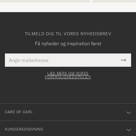
TILMELD DIG TIL VORES NYHEDSBREV
Få nyheder og inspiration først
E-
Tack
Dette
mailadresse
Submi
elt skal
för
Newsl
dfyldes
Form
LÆS MERE OM VORES
att
FORTROLIGHEDSPOLICY
du
anmälde
dig
till
CARE OF CARL
vårt
nyhetsbrev!
KUNDERÅDGIVNING