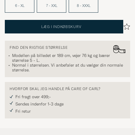
6 - XL
7 - XXL
8 - XXXL
LÆG I INDKØBSKURV
FIND DEN RIGTIGE STØRRELSE
Modellen på billedet er 189 cm, vejer 76 kg og bærer
størrelse
5 - L
.
Normal i størrelsen. Vi anbefaler at du vælger din normale
størrelse.
HVORFOR SKAL JEG HANDLE PÅ CARE OF CARL?
Fri fragt over 499;-
Sendes indenfor 1-3 dage
Fri retur