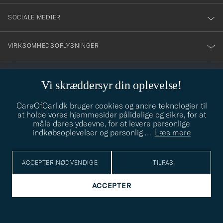
SOCIALE MEDIER
VIRKSOMHEDSOPLYSNINGER
Vi skræddersyr din oplevelse!
STILRÅD
CareOfCarl.dk bruger cookies og andre teknologier til
Behøver du hjælp til at finde din stil? Lad os hjælpe dig, vi hjælper
at holde vores hjemmesider pålidelige og sikre, for at
gerne til!
info@careofcarl.dk
måle deres ydeevne, for at levere personlige
indkøbsoplevelser og personlig
…
Læs mere
STILRÅD
ACCEPTER NØDVENDIGE
TILPAS
© Care of Carl 2026
ACCEPTER