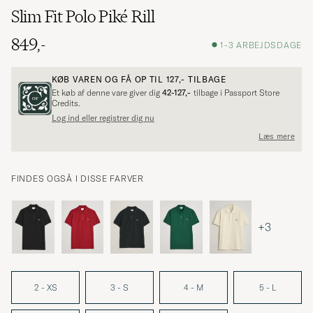
Slim Fit Polo Piké Rill
849,-
1-3 ARBEJDSDAGE
KØB VAREN OG FÅ OP TIL
127,-
TILBAGE
Et køb af denne vare giver dig
42-127,-
tilbage i Passport Store
Credits.
Log ind eller registrer dig nu
Læs mere
FINDES OGSÅ I DISSE FARVER
+3
2 - XS
3 - S
4 - M
5 - L