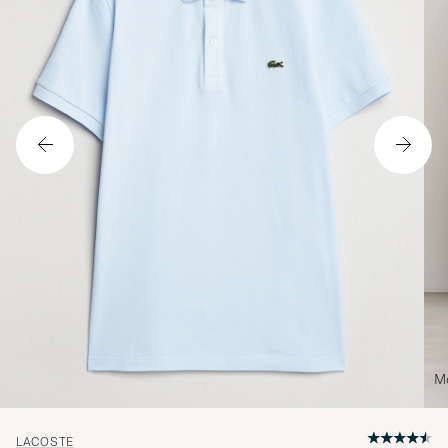
Mo
LACOSTE