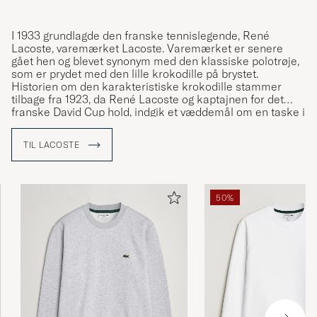
DAVID J
KØBTE PÅ CAREOFCARL.SE
I 1933 grundlagde den franske tennislegende, René
Lacoste, varemærket Lacoste. Varemærket er senere
gået hen og blevet synonym med den klassiske polotrøje,
Mycket Nöjd. Dessutom ultrasnabb leverans
som er prydet med den lille krokodille på brystet.
Historien om den karakteristiske krokodille stammer
STEFAN R
KØBTE PÅ CAREOFCARL.SE
tilbage fra 1923, da René Lacoste og kaptajnen for det
franske David Cup hold, indgik et væddemål om en taske i
alligatorskind. Væddemålet fik så meget medieomtale, at
René begyndte at blive kaldt "Le Crocodile", hvilket han var
TIL LACOSTE
hurtig til at udnytte. K
rokodille-logoet blev i første omgang
Bra kvalitet
broderet på René Lacostes blazer, som han havde på når
han gik på banen, men det er via de karakteristiske
CÉSAR G
KØBTE PÅ CAREOFCARL.SE
polotrøjer, at logoet for alvor er blevet kendt.
50%
Fina bra kläder
ELISABETH J
KØBTE PÅ CAREOFCARL.SE