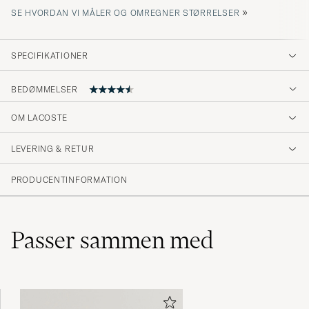
»
SE HVORDAN VI MÅLER OG OMREGNER STØRRELSER
SPECIFIKATIONER
BEDØMMELSER
4.7
OM LACOSTE
LEVERING & RETUR
(84 Bedømmelse)
(66)
PRODUCENTINFORMATION
(12)
(3)
(1)
(2)
Passer sammen med
Tack för snabb och bra leverans.