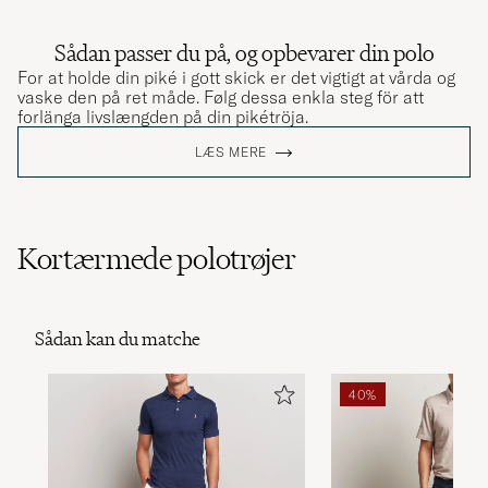
beskrivningen. Fin kvalitet och känsla.
NICLAS B
KØBTE PÅ CAREOFCARL.SE
Sådan passer du på, og opbevarer din polo
For at holde din piké i gott skick er det vigtigt at vårda og
vaske den på ret måde. Følg dessa enkla steg för att
forlänga livslængden på din pikétröja.
Det är extra roligt att handla hos er! Kvalitativ
LÆS MERE
inköp process ,högkvalitativa sortiment med
konkurrens kraftiga priser! Det skapar en tillit
och ömsesidig respekt mellan företaget och
mig!
Kortærmede polotrøjer
HASSAN G
KØBTE PÅ CAREOFCARL.SE
Sådan kan du matche
Lækker kvalitet, men det vigtigste var en
super rådgivning fra kundeservice 👍💪
40%
BO R
KØBTE PÅ CAREOFCARL.DK