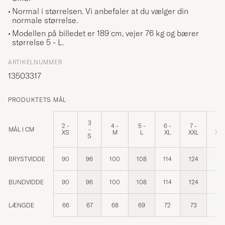
Normal i størrelsen. Vi anbefaler at du vælger din
normale størrelse.
Modellen på billedet er 189 cm, vejer 76 kg og bærer
størrelse
5 - L
.
ARTIKELNUMMER
13503317
PRODUKTETS MÅL
3
2 -
4 -
5 -
6 -
7 -
8 
MÅL I CM
-
XS
M
L
XL
XXL
XX
S
BRYSTVIDDE
90
96
100
108
114
124
13
BUNDVIDDE
90
96
100
108
114
124
13
LÆNGDE
66
67
68
69
72
73
73