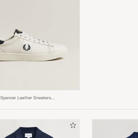
Polo bellissima +++ !
MARCO P
KØBTE PÅ CAREOFCARL.IT
Die Lieferung dauert zwar ein paar Tage, dafür ist die
einwandfrei, sehr gut und schön verpackt, Rücksendesch
Bedarf auch gleich dabei, usw. War mein erster Kauf. 
kaufe gern wieder! Jürgen H.
JÜRGEN H
KØBTE PÅ CAREOFCARL.DE
 Spencer Leather Sneakers
Julegave men kender mærke og kvalitet😁
/Navy
BIRGITTE S
KØBTE PÅ CAREOFCARL.DK
Hieno paita! Nopea ja luotettava toimitus!