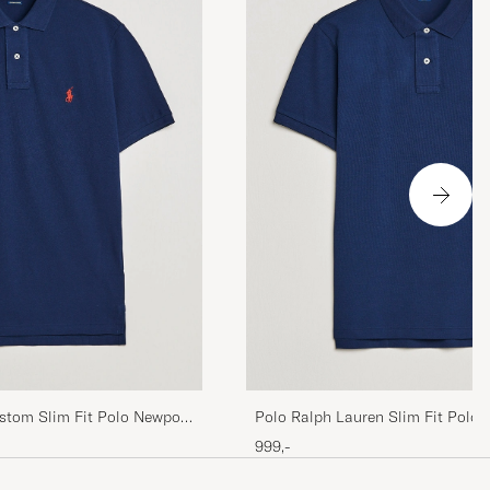
itet och
med!
stom Slim Fit Polo Newport
Polo Ralph Lauren Slim Fit Polo
999,-