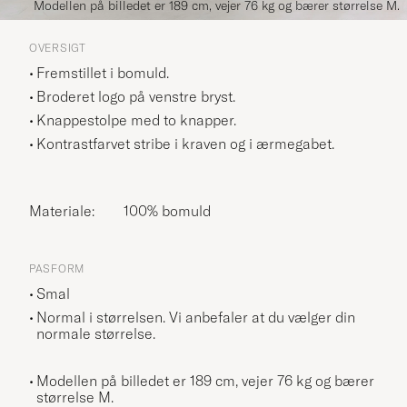
Modellen på billedet er 189 cm, vejer 76 kg og bærer størrelse M.
OVERSIGT
Fremstillet i bomuld.
Broderet logo på venstre bryst.
Knappestolpe med to knapper.
Kontrastfarvet stribe i kraven og i ærmegabet.
Materiale:
100% bomuld
PASFORM
Smal
Normal i størrelsen. Vi anbefaler at du vælger din
normale størrelse.
Modellen på billedet er 189 cm, vejer 76 kg og bærer
størrelse
M
.