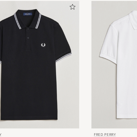
ERIK D
KØBTE PÅ CAREOFCARL.NO
Alltid utsökt kvalite och supersnabba leveranser.
BENGT G
KØBTE PÅ CAREOFCARL.SE
Hurtig levering
MIE J
KØBTE PÅ CAREOFCARL.DK
Riktigt fin piké av högsta kvalitet .
MIKAEL H
KØBTE PÅ CAREOFCARL.SE
Alltid utsökt kvalite och supersnabba leveranser.
Y
FRED PERRY