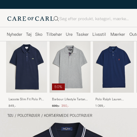
Søg
Nyheder
Tøj
Sko
Tilbehør
Ure
Tasker
Livsstil
Mærker
Out
50%
Lacoste Slim Fit Polo Piké
Barbour Lifestyle Tartan
Polo Ralph Lauren
Navy Blue
Pique Polo Grey Marl
Custom Slim Fit Polo
Ordinary pris
Nedsat pris
849,-
699,-
350,-
1 099,-
Newport Navy
TØJ
/
POLOTRØJER
/
KORTÆRMEDE POLOTRØJER