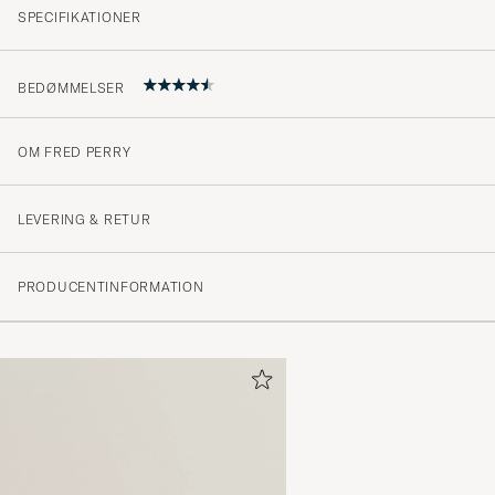
SPECIFIKATIONER
BEDØMMELSER
OM FRED PERRY
4.8
LEVERING & RETUR
(177 Bedømmelse)
PRODUCENTINFORMATION
(148)
(27)
(2)
(0)
(0)
Sehr zufrieden 👍🏻
ANDREAS L
KØBTE PÅ CAREOFCARL.DE