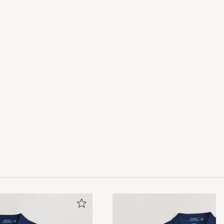
 Ware aber
ein für evtl.
Dankeschön, ich