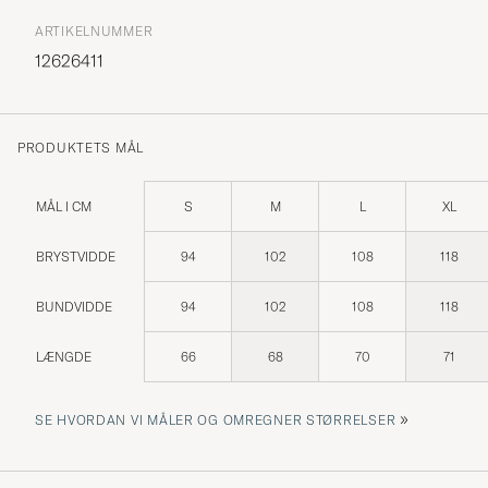
ARTIKELNUMMER
12626411
PRODUKTETS MÅL
MÅL I CM
S
M
L
XL
BRYSTVIDDE
94
102
108
118
BUNDVIDDE
94
102
108
118
LÆNGDE
66
68
70
71
»
SE HVORDAN VI MÅLER OG OMREGNER STØRRELSER