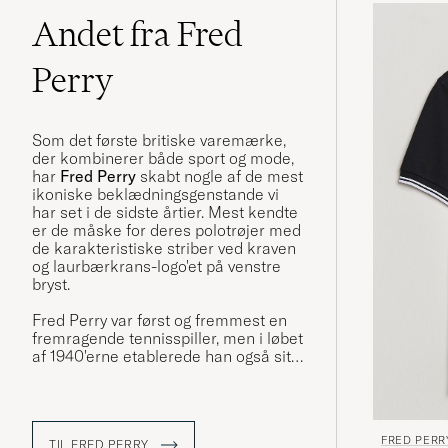
Andet fra Fred
Perry
Som det første britiske varemærke,
der kombinerer både sport og mode,
har
Fred Perry
skabt nogle af de mest
ikoniske beklædningsgenstande vi
har set i de sidste årtier. Mest kendte
er de måske for deres polotrøjer med
de karakteristiske striber ved kraven
og laurbærkrans-logo'et på venstre
bryst.
Fred Perry var først og fremmest en
fremragende tennisspiller, men i løbet
af 1940'erne etablerede han også sit
eget tøjvaremærke og opkaldte det
efter sig selv. Den karakteristiske
laurbærkrans, der stammer fra Perrys
egen guldmedalje fra Wimbledon,
FRED PERR
blev brugt som inspiration til logo'et.
TIL FRED PERRY