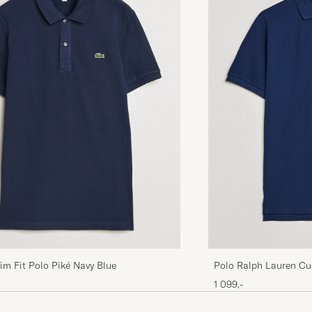
LASSI K
KØBTE PÅ CAREOFCARL.FI
De beste pique-trøyene👌🏼
USMAN N
KØBTE PÅ CAREOFCARL.NO
Veldig bra som alltid
TERJE B
KØBTE PÅ CAREOFCARL.NO
Snygg på bild, ännu snyggare i verkligheten. Härlig kval
struktur i väven. Ett riktigt bra köp jag är mycket nöjd 
JOAKIM A
KØBTE PÅ CAREOFCARL.SE
im Fit Polo Piké Navy Blue
Polo Ralph Lauren Cu
Navy
1 099,-
Bra produkt og rask levering