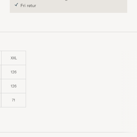
Fri retur
XXL
126
126
71