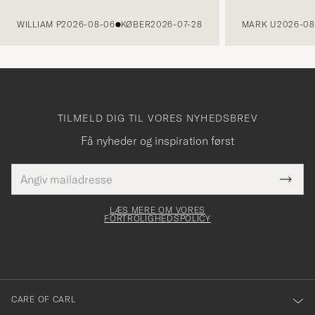
FORRIGE
WILLIAM P
2026-08-06
KØBER
2026-07-28
MARK U
2026-08
TILMELD DIG TIL VORES NYHEDSBREV
Få nyheder og inspiration først
E-
Tack
Dette
mailadresse
Submi
elt skal
för
Newsl
dfyldes
Form
LÆS MERE OM VORES
att
FORTROLIGHEDSPOLICY
du
anmälde
dig
till
CARE OF CARL
vårt