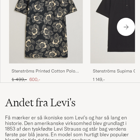
Stenströms Printed Cotton Polo
Stenströms Supima Cot
Black
Shirt Black
Ordinary pris
Nedsat pris
1 499,-
600,-
1 149,-
Andet fra Levi's
Få mærker er så ikoniske som Levi’s og har så lang en
historie. Den amerikanske virksomhed blev grundlagt i
1853 af den tyskfødte Levi Strauss og står bag verdens
første par blå jeans. En model som hurtigt blev populær