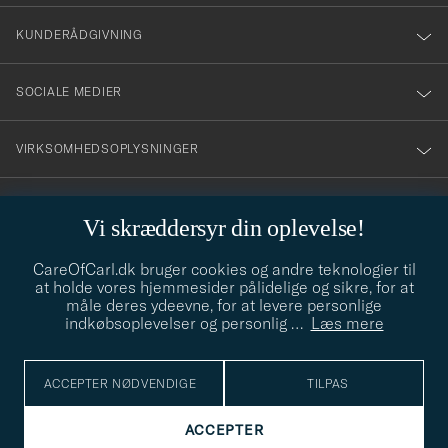
nyhetsbrev!
KUNDERÅDGIVNING
SOCIALE MEDIER
VIRKSOMHEDSOPLYSNINGER
Vi skræddersyr din oplevelse!
STILRÅD
CareOfCarl.dk bruger cookies og andre teknologier til
Behøver du hjælp til at finde din stil? Lad os hjælpe dig, vi hjælper
at holde vores hjemmesider pålidelige og sikre, for at
gerne til!
info@careofcarl.dk
måle deres ydeevne, for at levere personlige
indkøbsoplevelser og personlig
…
Læs mere
STILRÅD
ACCEPTER NØDVENDIGE
TILPAS
© Care of Carl 2026
ACCEPTER