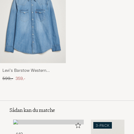
Levi's Barstow Western
Standard Shirt Light Blue
Ordinary pris
Nedsat pris
599,-
359,-
Sådan kan du matche
3-PACK