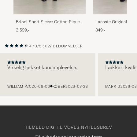
Brioni Short Sleeve Cotton Piquet
Lacoste Original Polo
Polo Beige
Overview
3 599,-
849,-
4.70/5
5027 BEDØMMELSER
Virkelig tjekket kundeoplevelse.
Lækkert kvalit
FORRIGE
WILLIAM P
2026-08-06
KØBER
2026-07-28
MARK U
2026-08
TILMELD DIG TIL VORES NYHEDSBREV
Få nyheder og inspiration først