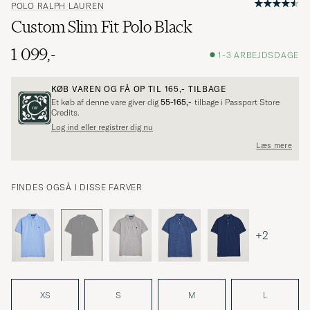
POLO RALPH LAUREN
Custom Slim Fit Polo Black
1 099,-
1-3 ARBEJDSDAGE
KØB VAREN OG FÅ OP TIL
165,-
TILBAGE
Et køb af denne vare giver dig
55-165,-
tilbage i Passport Store
Credits.
Log ind eller registrer dig nu
Læs mere
FINDES OGSÅ I DISSE FARVER
+2
XS
S
M
L