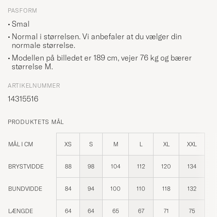
PASFORM
Smal
Normal i størrelsen. Vi anbefaler at du vælger din
normale størrelse.
Modellen på billedet er 189 cm, vejer 76 kg og bærer
størrelse
M
.
ARTIKELNUMMER
14315516
PRODUKTETS MÅL
MÅL I CM
XS
S
M
L
XL
XXL
BRYSTVIDDE
88
98
104
112
120
134
BUNDVIDDE
84
94
100
110
118
132
LÆNGDE
64
64
65
67
71
75