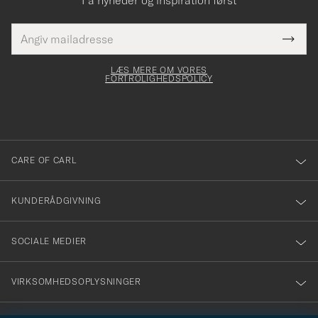
E-
Tack
Dette
mailadresse
Submi
elt skal
för
Newsl
dfyldes
Form
LÆS MERE OM VORES
att
FORTROLIGHEDSPOLICY
du
anmälde
dig
till
CARE OF CARL
vårt
nyhetsbrev!
KUNDERÅDGIVNING
SOCIALE MEDIER
VIRKSOMHEDSOPLYSNINGER