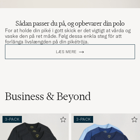
BJARNE S
KØBTE PÅ CAREOFCARL.NO
Sådan passer du på, og opbevarer din polo
For at holde din piké i gott skick er det vigtigt at vårda og
Dålig passform på tröjan och krymper på
vaske den på ret måde. Følg dessa enkla steg för att
längden när den tvättas
forlänga livslængden på din pikétröja.
JOHAN P
KØBTE PÅ CAREOFCARL.SE
LÆS MERE
Business & Beyond
3-PACK
3-PACK