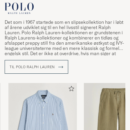
Alltid ett säkert &quotkort&quot att köpa Polo
Ralph Lauren ( hos Care of Carl:)
CLAESSON C
KØBTE PÅ CAREOFCARL.SE
Det som i 1967 startede som en slipsekollektion har i løbt
af årene udviklet sig til en hel livsstil signeret Ralph
Lauren. Polo Ralph Lauren-kollektionen er grundstenen i
Ralph Laurens-kollektioner og kombinerer en tidløs og
afslappet preppy still fra den amerikanske østkyst og IVY-
Alltid ett säkert &ampquotkort&ampquot att
league universiteterne med en mere klassisk og formel
köpa Polo Ralph Lauren ( hos Care of Carl:)
engelsk stil. Det er ikke at overdrive, hvis man siger at
Ralph Lauren har været med til at definere den
CLAESSON C
KØBTE PÅ CAREOFCARL.SE
amerikanske stil og den såkaldte preppy stil.
TIL POLO RALPH LAUREN
Care of Carl är bästa shoppingen. Så otrolig
snabb leverans, har aldrig upplevt några
problem med leveranser eller returer.
Produkterna är högsta kvalite, kan verkligen
rekommenderas.
SUSANNE L
KØBTE PÅ CAREOFCARL.SE