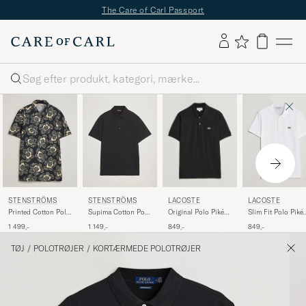
The Care of Carl Passport
Søg
LACOSTE
LACOSTE
STENSTRÖMS
STENSTRÖMS
Original Polo Piké
Slim Fit Polo Piké
Printed Cotton Polo
Supima Cotton Polo
Black
White
Black
Shirt Black
849,-
849,-
1 499,-
1 149,-
TØJ
/
POLOTRØJER
/
KORTÆRMEDE POLOTRØJER