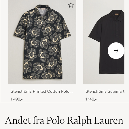
Godt fornøyd med produktet 👍
ANDERS R
KØBTE PÅ CAREOFCARL.NO
Mycket bra
MALIN S
KØBTE PÅ CAREOFCARL.SE
Perfekt passform, bra kvalitet
ROBIN B
KØBTE PÅ CAREOFCARL.SE
Stenströms Printed Cotton Polo
Stenströms Supima Cot
Black
Shirt Black
1 499,-
1 149,-
Raskt og presis levert!
TRUDE IREN E
KØBTE PÅ CAREOFCARL.NO
Andet fra Polo Ralph Lauren