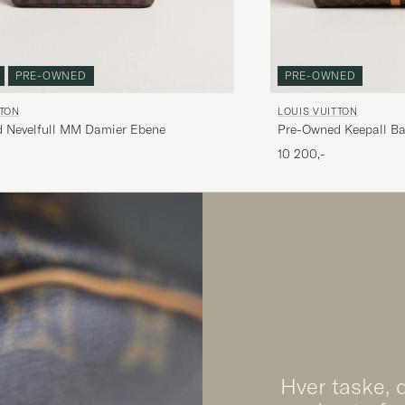
PRE-OWNED
PRE-OWNED
TTON
LOUIS VUITTON
 Nevelfull MM Damier Ebene
Pre-Owned Keepall B
10 200,-
Hver taske, d