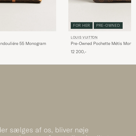
FOR HER
PRE-OWNED
LOUIS VUITTON
andouliére 55 Monogram
Pre-Owned Pochette Métis Mono
12 200,-
er sælges af os, bliver nøje