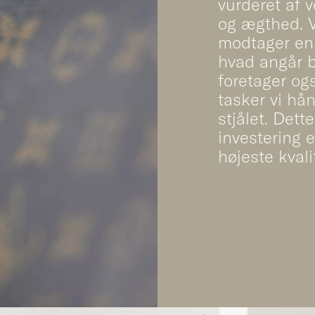
vurderet af v
og ægthed. V
modtager en t
hvad angår b
foretager ogs
tasker vi hån
stjålet. Dette
investering e
højeste kvali