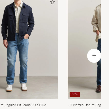
50%
im Regular Fit Jeans 90's Blue
-1 Nordic Denim Regular 