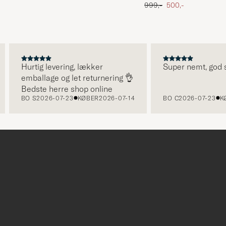
 pris
Ordinary pris
Nedsat pris
999,-
500,-
Hurtig levering, lækker
Super nemt, god serv
emballage og let returnering 👌
Bedste herre shop online
BO S
2026-07-23
KØBER
2026-07-14
BO C
2026-07-23
KØBE