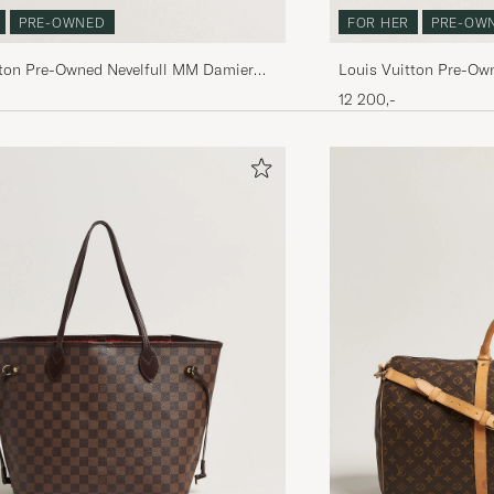
PRE-OWNED
FOR HER
PRE-OW
tton Pre-Owned Nevelfull MM Damier
Louis Vuitton Pre-Ow
Monogram
12 200,-