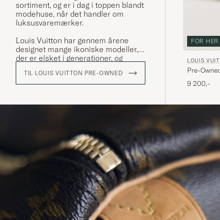
sortiment, og er i dag i toppen blandt
modehuse, når det handler om
luksusvaremærker.
Louis Vuitton har gennem årene
FOR HER
designet mange ikoniske modeller,
der er elsket i generationer, og
LOUIS VUI
weekendbagen "Keepall" er en af
Pre-Owned
TIL LOUIS VUITTON PRE-OWNED
dem. Denne er skabt i en masse
9 200,-
forskellige designs, og frem for alt i
deres ikoniske LV monogram, som de
fleste nok genkender.