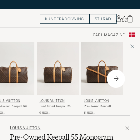
KUNDERÅDGIVNING
STILRÅD
CARL MAGAZINE
LOUIS 
UIS VUITTON
LOUIS VUITTON
LOUIS VUITTON
Pre-Own
-Owned Keepall 50
Pre-Owned Keepall 50
Pre-Owned Keepall
Monogr
nogram
Monogram
Bandouliére 55
8 500,-
00,-
9 500,-
11 500,-
Monogram
LOUIS VUITTON
Pre-Owned Keepall 55 Monogram