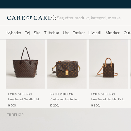
Søg
Nyheder
Tøj
Sko
Tilbehør
Ure
Tasker
Livsstil
Mærker
Out
LOUIS VUITTON
LOUIS VUITTON
LOUIS VUITTON
Pre-Owned Nevelfull MM
Pre-Owned Pochette
Pre-Owned Sac Plat Petit
Damier Ebene
Métis Monogram
Bandouliére Monogram
9 200,-
12 200,-
9 800,-
TILBEHØR