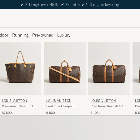
✔
Fri fragt over 499;-
✔
Fri retur
✔
1–3 dages levering
door
Running
Pre-owned
Luxury
LOUIS VUITTON
LOUIS VUITTON
LOUIS VUITTON
LO
Pre-Owned Neverfull GM
Pre-Owned Keepall
Pre-Owned Keepall 60
Pre
Monogram
Bandouliére 55
Bandouliére Monogram
Mo
10 800,-
9 800,-
6 100,-
8 1
Monogram