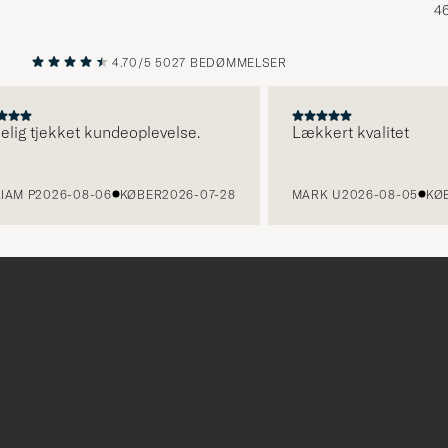
46
4.70/5
5027 BEDØMMELSER
FORRIGE
NÆSTE
g tjekket kundeoplevelse.
Lækkert kvalitet
 P
2026-08-06
KØBER
2026-07-28
MARK U
2026-08-05
KØBER
Tack