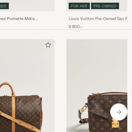
NED
FOR HER
PRE-OWNED
ned Pochette Métis
Louis Vuitton Pre-Owned Sac Plat
Bandouliére Monogram
9 800,-