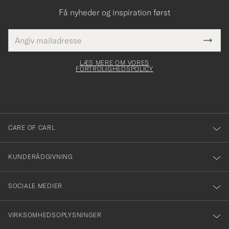
Få nyheder og inspiration først
E-
Tack
Dette
mailadresse
Submi
elt skal
för
Newsl
dfyldes
Form
LÆS MERE OM VORES
att
FORTROLIGHEDSPOLICY
du
anmälde
dig
till
CARE OF CARL
vårt
nyhetsbrev!
KUNDERÅDGIVNING
SOCIALE MEDIER
VIRKSOMHEDSOPLYSNINGER