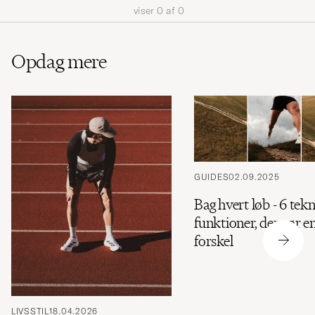
viser
0
af
0
aktivere
Min
stil,
Opdag mere
og
oplev
er
mere
håndpluk
udvalg
GUIDES
02.09.2025
til
dig.
Bag hvert løb - 6 tek
funktioner, der gør e
forskel
LIVSSTIL
18.04.2026