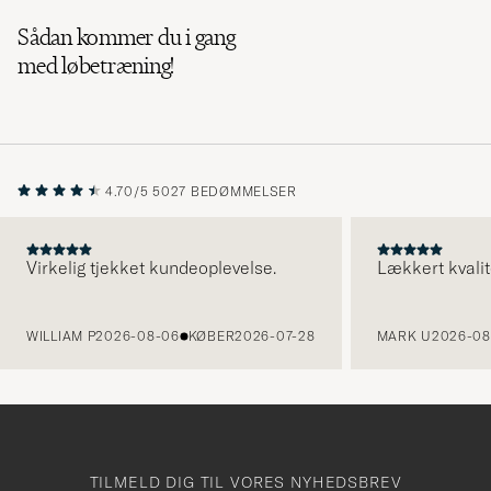
Sådan kommer du i gang
med løbetræning!
4.70/5
5027 BEDØMMELSER
Virkelig tjekket kundeoplevelse.
Lækkert kvalit
FORRIGE
WILLIAM P
2026-08-06
KØBER
2026-07-28
MARK U
2026-08
TILMELD DIG TIL VORES NYHEDSBREV