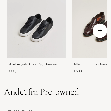
Allen Edmonds Grayson
Axel Arigato Clean 90 Sneaker
Burgundy US7/EU40
Black 42
1 599,-
999,-
Andet fra Pre-owned