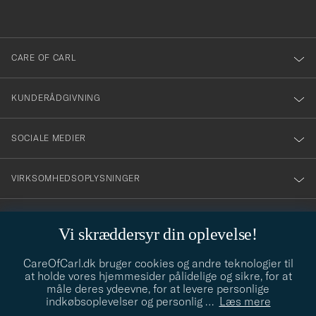
anmälde
dig
till
CARE OF CARL
vårt
nyhetsbrev!
KUNDERÅDGIVNING
SOCIALE MEDIER
VIRKSOMHEDSOPLYSNINGER
Vi skræddersyr din oplevelse!
STILRÅD
CareOfCarl.dk bruger cookies og andre teknologier til
Behøver du hjælp til at finde din stil? Lad os hjælpe dig, vi hjælper
at holde vores hjemmesider pålidelige og sikre, for at
gerne til!
info@careofcarl.dk
måle deres ydeevne, for at levere personlige
indkøbsoplevelser og personlig
…
Læs mere
STILRÅD