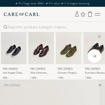
✔
Fri fragt over 499;-
✔
Fri retur
✔
1–3 dages levering
Søg
PRE-OWNED
PRE-OWNED
PRE-OWNED
PRE-OWNED
Allen Edmonds
Axel Arigato Clean
Common Projects
Rubinacci Marphy
Grayson Loafer
90 Sneaker Black 42
Original Achilles
Woven Dark Brow
1 599,-
999,-
1 199,-
1 899,-
Burgundy
Suede Sneaker Army
Leather Tassel
US7/EU40
Green 40
Loafers 41
PRE-OWNED