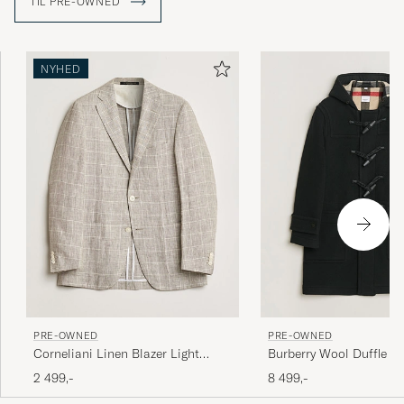
TIL PRE-OWNED
NYHED
PRE-OWNED
PRE-OWNED
Corneliani Linen Blazer Light
Burberry Wool Duffle C
Beige Check 48
50
2 499,-
8 499,-