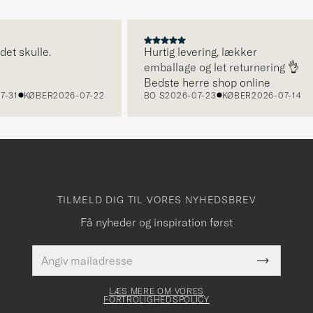
skulle.
Hurtig levering, lækker
emballage og let returnering 👌
Bedste herre shop online
1
KØBER
2026-07-22
BO S
2026-07-23
KØBER
2026-07-14
TILMELD DIG TIL VORES NYHEDSBREV
Få nyheder og inspiration først
E-
Dette
mailadresse
Submit
felt skal
Newslette
udfyldes
Form
LÆS MERE OM VORES
FORTROLIGHEDSPOLICY