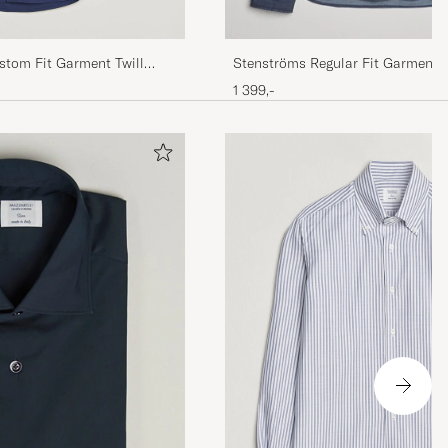
stom Fit Garment Twill
Stenströms Regular Fit Garment 
Dark Denim
1 399,-