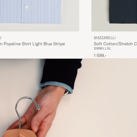
I
MAZZARELLI
n Popeline Shirt Light Blue Stripe
Soft Cotton/Stretch C
S
M
M
L
L
XL
1 599,-