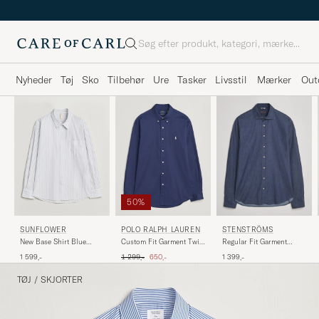
Søg
Nyheder
Tøj
Sko
Tilbehør
Ure
Tasker
Livsstil
Mærker
Out
50%
SUNFLOWER
POLO RALPH LAUREN
STENSTRÖMS
New Base Shirt Blue
Custom Fit Garment Twill
Regular Fit Garment
Stripe
Shirt Newport Navy
Washed Shirt Dark Denim
Ordinary pris
Nedsat pris
1 599,-
1 299,-
650,-
1 399,-
TØJ
/
SKJORTER