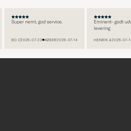
Super nemt, god service.
Eminent- godt udvalg
levering
BO C
2026-07-23
KØBER
2026-07-14
HENRIK A
2026-07-14
K
r