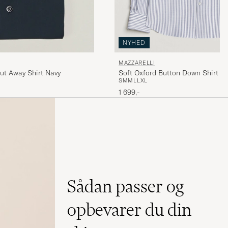
NYHED
MAZZARELLI
Soft Oxford Button Down Shirt Bl
ut Away Shirt Navy
S
M
M
L
L
XL
1 699,-
Sådan passer og
opbevarer du din