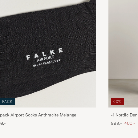
3-PACK
60%
pack Airport Socks Anthracite Melange
-1 Nordic Den
Ordinary pris
Nedsat
9,-
999,-
400,-