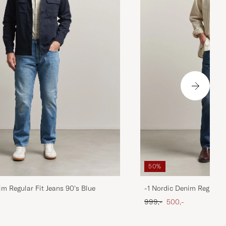
50%
im Regular Fit Jeans 90's Blue
-1 Nordic Denim Regular 
 pris
Ordinary pris
Nedsat pris
999,-
500,-