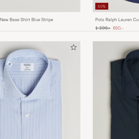
50%
Polo Ralph Lauren Cu
New Base Shirt Blue Stripe
Shirt Newport Navy
Ordinary pris
Nedsat pris
1 299,-
650,-