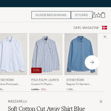
KUNDERÅDGIVNING
STILRÅD
CARL MAGAZINE
50%
CARHA
ENSTRÖMS
POLO RALPH LAUREN
STENSTRÖMS
Painter 
mline Pinstriped
Custom Fit Poplin
Regular Fit Garment
Chambra
ual Shirt Light Blue
Striped Shirt Blue
Washed Shirt Light Denim
Ordinary pris
Nedsat pris
1 399,-
99,-
1 299,-
650,-
1 399,-
MAZZARELLI
Soft Cotton Cut Away Shirt Blue