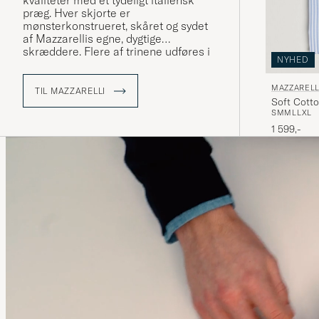
kvaliteter med et tydeligt italiensk
præg. Hver skjorte er
mønsterkonstrueret, skåret og sydet
af Mazzarellis egne, dygtige
skræddere. Flere af trinene udføres i
NYHED
hånden og alle komponenter vælges
med største omhu.
MAZZARELL
TIL MAZZARELLI
Soft Cotto
Udforsk et håndplukket udvalg af
S
M
M
L
L
XL
skjorter fra Mazzarelli med os.
1 599,-