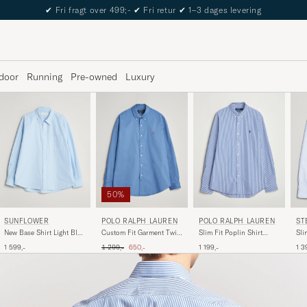
The Care of Carl Passport
door
Running
Pre-owned
Luxury
50%
ST
SUNFLOWER
POLO RALPH LAUREN
POLO RALPH LAUREN
Sli
New Base Shirt Light Blue
Custom Fit Garment Twill
Slim Fit Poplin Shirt
Cas
Stripe
Shirt Nimes Blue
Blue/White Bengal Stripe
Ordinary pris
Nedsat pris
1 3
1 599,-
1 299,-
650,-
1 199,-